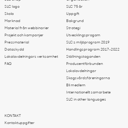
SLC logo
SLC 75 år
Skola
Uppgift
Marknad
Bakgrund
Material från webbinarier
Strategi
Projekt och kampanjer
Utvecklingsprogam
Pressmaterial
SLC:s miljöprogram 2019
Dataskydd
Handlingsprogram 2017-2022
Lokalavdelningars verksamhet
Ställningstaganden
FAQ
Producentförbunden
Lokalavdelningar
Skogsvårdsföreningarna
Bli medlem
Internationellt samarbete
SLC in other languages
KONTAKT
Kontaktuppgifter