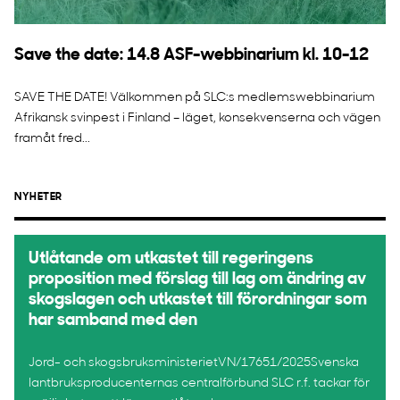
Save the date: 14.8 ASF-webbinarium kl. 10-12
SAVE THE DATE! Välkommen på SLC:s medlemswebbinarium
Afrikansk svinpest i Finland – läget, konsekvenserna och vägen
framåt fred...
NYHETER
Utlåtande om utkastet till regeringens
proposition med förslag till lag om ändring av
skogslagen och utkastet till förordningar som
har samband med den
Jord- och skogsbruksministerietVN/17651/2025Svenska
lantbruksproducenternas centralförbund SLC r.f. tackar för