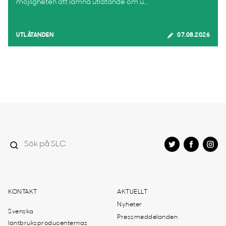
möjligheten att lämna utlåtande om u...
UTLÅTANDEN
07.08.2026
KONTAKT
AKTUELLT
Nyheter
Svenska
Pressmeddelanden
lantbruksproducenternas