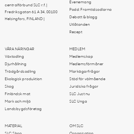
Evenemang
centralförbund SLC r.f. |
Podd: Framtidsodlarna
Fredriksgatan 61 A 34, 00100
Debatt & blogg
Helsingfors, FINLAND |
Utlåtanden
Recept
VÅRA NÄRINGAR
MEDLEM
Växtodling
Medlemskap
Djurhållning
Medlemsförmåner
Trädgårdsodling
Markägarfrågor
Ekologisk produktion
Stöd för välmående
Skog
Juridiska frågor
Finländsk mat
SLC Just nu
Mark och miljö
SLC Unga
Landsbygdsföretag
MATERIAL
OM SLC
SLC Shop
Organisation