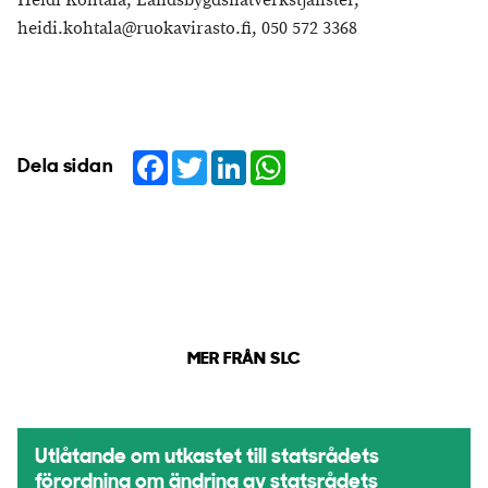
Heidi Kohtala, Landsbygdsnätverkstjänster,
heidi.kohtala@ruokavirasto.fi, 050 572 3368
Facebook
Twitter
LinkedIn
WhatsApp
Dela sidan
MER FRÅN SLC
Utlåtande om utkastet till statsrådets
förordning om ändring av statsrådets