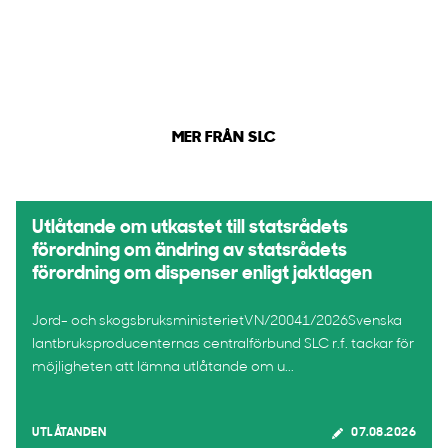
MER FRÅN SLC
Utlåtande om utkastet till statsrådets
förordning om ändring av statsrådets
förordning om dispenser enligt jaktlagen
Jord- och skogsbruksministerietVN/20041/2026Svenska
lantbruksproducenternas centralförbund SLC r.f. tackar för
möjligheten att lämna utlåtande om u...
UTLÅTANDEN
07.08.2026