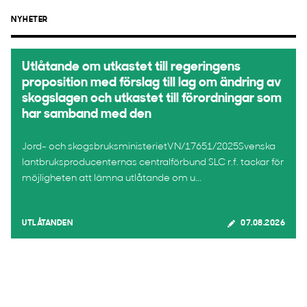
NYHETER
Utlåtande om utkastet till regeringens
proposition med förslag till lag om ändring av
skogslagen och utkastet till förordningar som
har samband med den
Jord- och skogsbruksministerietVN/17651/2025Svenska
lantbruksproducenternas centralförbund SLC r.f. tackar för
möjligheten att lämna utlåtande om u...
UTLÅTANDEN
07.08.2026