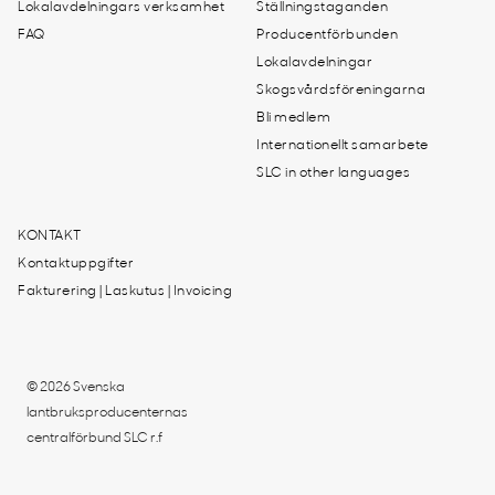
Lokalavdelningars verksamhet
Ställningstaganden
FAQ
Producentförbunden
Lokalavdelningar
Skogsvårdsföreningarna
Bli medlem
Internationellt samarbete
SLC in other languages
KONTAKT
Kontaktuppgifter
Fakturering | Laskutus | Invoicing
© 2026 Svenska
lantbruksproducenternas
centralförbund SLC r.f