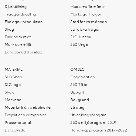
Djurhållning
Medlemsförmåner
Trädgårdsodling
Markägarfrågor
Ekologisk produktion
Stöd för välmående
Skog
Juridiska frågor
Finländsk mat
SLC Just nu
Mark och miljö
SLC Unga
Landsbygdsföretag
MATERIAL
OM SLC
SLC Shop
Organisation
SLC logo
SLC 75 år
Skola
Uppgift
Marknad
Bakgrund
Material från webbinarier
Strategi
Projekt och kampanjer
Utvecklingsprogam
Pressmaterial
SLC:s miljöprogram 2019
Dataskydd
Handlingsprogram 2017-2022