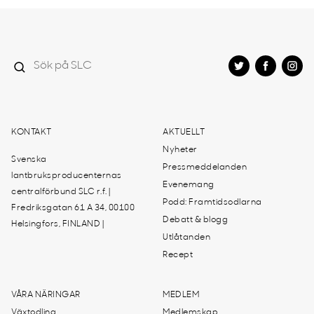
KONTAKT
AKTUELLT
Nyheter
Svenska
Pressmeddelanden
lantbruksproducenternas
Evenemang
centralförbund SLC r.f. |
Podd: Framtidsodlarna
Fredriksgatan 61 A 34, 00100
Debatt & blogg
Helsingfors, FINLAND |
Utlåtanden
Recept
VÅRA NÄRINGAR
MEDLEM
Växtodling
Medlemskap