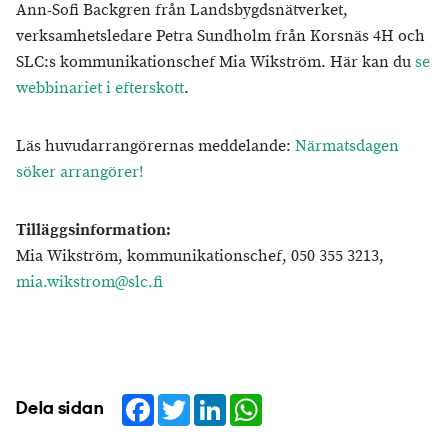
Ann-Sofi Backgren från Landsbygdsnätverket,
verksamhetsledare Petra Sundholm från Korsnäs 4H och
SLC:s kommunikationschef Mia Wikström. Här kan du
se
webbinariet i efterskott
.
Läs huvudarrangörernas meddelande:
Närmatsdagen
söker arrangörer!
Tilläggsinformation:
Mia Wikström, kommunikationschef, 050 355 3213,
mia.wikstrom@slc.fi
Facebook
Twitter
LinkedIn
WhatsApp
Dela sidan