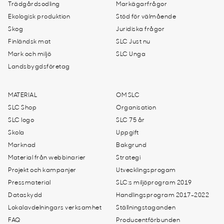
Trädgårdsodling
Markägarfrågor
Ekologisk produktion
Stöd för välmående
Skog
Juridiska frågor
Finländsk mat
SLC Just nu
Mark och miljö
SLC Unga
Landsbygdsföretag
MATERIAL
OM SLC
SLC Shop
Organisation
SLC logo
SLC 75 år
Skola
Uppgift
Marknad
Bakgrund
Material från webbinarier
Strategi
Projekt och kampanjer
Utvecklingsprogam
Pressmaterial
SLC:s miljöprogram 2019
Dataskydd
Handlingsprogram 2017-2022
Lokalavdelningars verksamhet
Ställningstaganden
FAQ
Producentförbunden