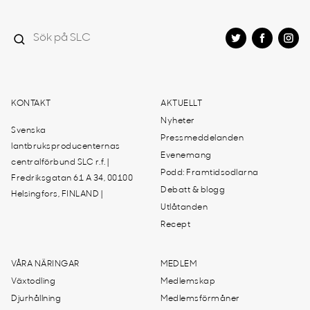
KONTAKT
AKTUELLT
Nyheter
Svenska
Pressmeddelanden
lantbruksproducenternas
Evenemang
centralförbund SLC r.f. |
Podd: Framtidsodlarna
Fredriksgatan 61 A 34, 00100
Debatt & blogg
Helsingfors, FINLAND |
Utlåtanden
Recept
VÅRA NÄRINGAR
MEDLEM
Växtodling
Medlemskap
Djurhållning
Medlemsförmåner