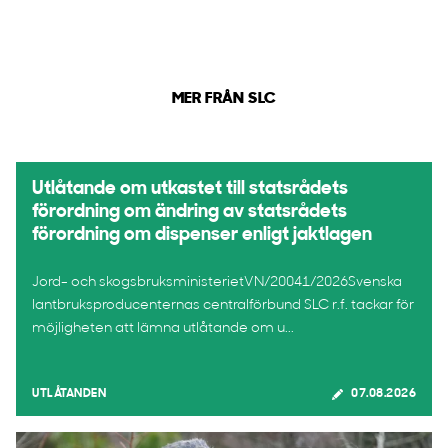
MER FRÅN SLC
Utlåtande om utkastet till statsrådets
förordning om ändring av statsrådets
förordning om dispenser enligt jaktlagen
Jord- och skogsbruksministerietVN/20041/2026Svenska
lantbruksproducenternas centralförbund SLC r.f. tackar för
möjligheten att lämna utlåtande om u...
UTLÅTANDEN
07.08.2026