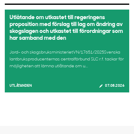
Utlåtande om utkastet till regeringens
proposition med förslag till lag om ändring av
skogslagen och utkastet till förordningar som
har samband med den
Jord- och skogsbruksministerietVN/17651/2025Svenska
lantbruksproducenternas centralförbund SLC r.f. tackar för
möjligheten att lämna utlåtande om u...
UTLÅTANDEN
07.08.2026