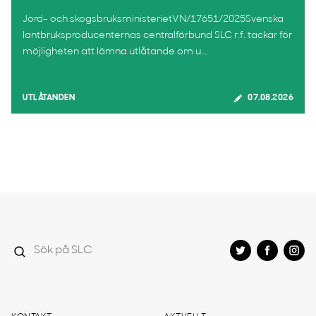
Jord- och skogsbruksministerietVN/17651/2025Svenska
lantbruksproducenternas centralförbund SLC r.f. tackar för
möjligheten att lämna utlåtande om u...
UTLÅTANDEN
07.08.2026