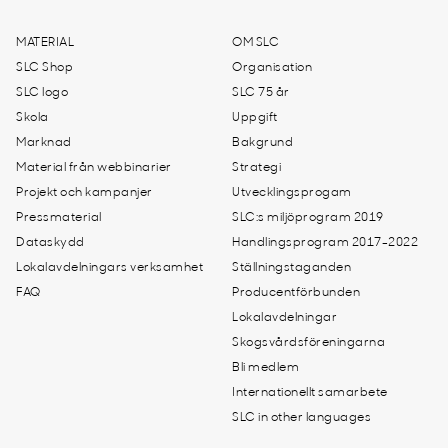
MATERIAL
OM SLC
SLC Shop
Organisation
SLC logo
SLC 75 år
Skola
Uppgift
Marknad
Bakgrund
Material från webbinarier
Strategi
Projekt och kampanjer
Utvecklingsprogam
Pressmaterial
SLC:s miljöprogram 2019
Dataskydd
Handlingsprogram 2017-2022
Lokalavdelningars verksamhet
Ställningstaganden
FAQ
Producentförbunden
Lokalavdelningar
Skogsvårdsföreningarna
Bli medlem
Internationellt samarbete
SLC in other languages