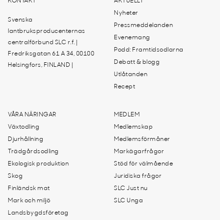
KONTAKT
AKTUELLT
Nyheter
Svenska
Pressmeddelanden
lantbruksproducenternas
Evenemang
centralförbund SLC r.f. |
Podd: Framtidsodlarna
Fredriksgatan 61 A 34, 00100
Debatt & blogg
Helsingfors, FINLAND |
Utlåtanden
Recept
VÅRA NÄRINGAR
MEDLEM
Växtodling
Medlemskap
Djurhållning
Medlemsförmåner
Trädgårdsodling
Markägarfrågor
Ekologisk produktion
Stöd för välmående
Skog
Juridiska frågor
Finländsk mat
SLC Just nu
Mark och miljö
SLC Unga
Landsbygdsföretag