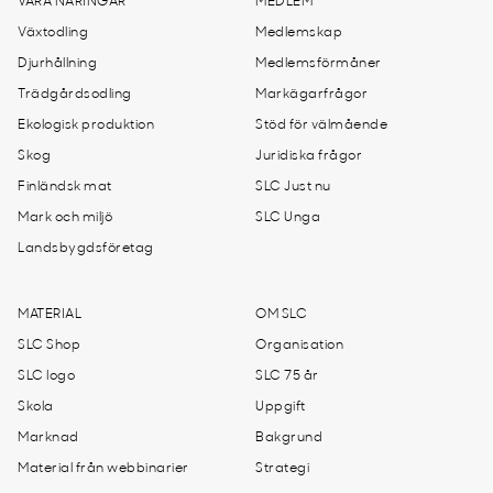
VÅRA NÄRINGAR
MEDLEM
Växtodling
Medlemskap
Djurhållning
Medlemsförmåner
Trädgårdsodling
Markägarfrågor
Ekologisk produktion
Stöd för välmående
Skog
Juridiska frågor
Finländsk mat
SLC Just nu
Mark och miljö
SLC Unga
Landsbygdsföretag
MATERIAL
OM SLC
SLC Shop
Organisation
SLC logo
SLC 75 år
Skola
Uppgift
Marknad
Bakgrund
Material från webbinarier
Strategi