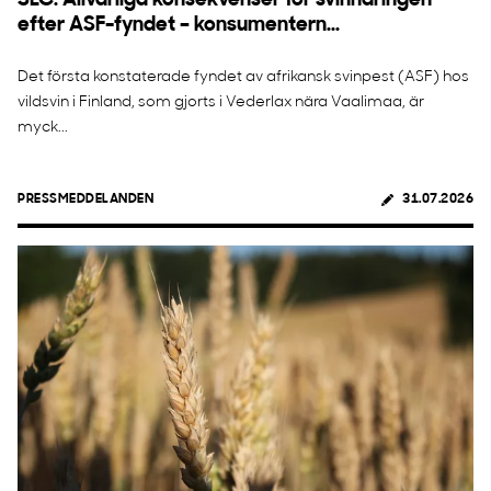
SLC: Allvarliga konsekvenser för svinnäringen
efter ASF-fyndet – konsumentern...
Det första konstaterade fyndet av afrikansk svinpest (ASF) hos
vildsvin i Finland, som gjorts i Vederlax nära Vaalimaa, är
myck...
PRESSMEDDELANDEN
31.07.2026