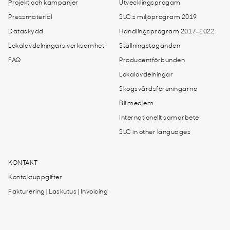
Projekt och kampanjer
Utvecklingsprogam
Pressmaterial
SLC:s miljöprogram 2019
Dataskydd
Handlingsprogram 2017-2022
Lokalavdelningars verksamhet
Ställningstaganden
FAQ
Producentförbunden
Lokalavdelningar
Skogsvårdsföreningarna
Bli medlem
Internationellt samarbete
SLC in other languages
KONTAKT
Kontaktuppgifter
Fakturering | Laskutus | Invoicing