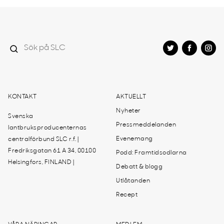
KONTAKT
AKTUELLT
Nyheter
Svenska
Pressmeddelanden
lantbruksproducenternas
Evenemang
centralförbund SLC r.f. |
Fredriksgatan 61 A 34, 00100
Podd: Framtidsodlarna
Helsingfors, FINLAND |
Debatt & blogg
Utlåtanden
Recept