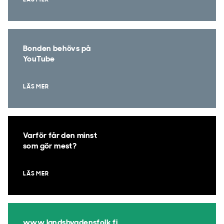
LÄS MER
Bonden behövs på
YouTube
LÄS MER
Varför får den minst
som gör mest?
LÄS MER
www.landsbygdensfolk.fi