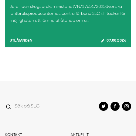
Jord- och skogsbruksministerietVN/17651/2025Svenska
lantbruksproducenternas centralförbund SLC r.f. tackar för
möjligheten att lämna utlåtande om u...
UTLÅTANDEN
07.08.2026
KONTAKT
AKTUELLT