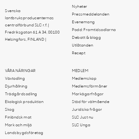
Nyheter
Svenska
Pressmeddelanden
lantbruksproducenternas
Evenemang
centralförbund SLC r.f. |
Podd: Framtidsodlarna
Fredriksgatan 61 A 34, 00100
Debatt & blogg
Helsingfors, FINLAND |
Utlåtanden
Recept
VÅRA NÄRINGAR
MEDLEM
Växtodling
Medlemskap
Djurhållning
Medlemsförmåner
Trädgårdsodling
Markägarfrågor
Ekologisk produktion
Stöd för välmående
Skog
Juridiska frågor
Finländsk mat
SLC Just nu
Mark och miljö
SLC Unga
Landsbygdsföretag