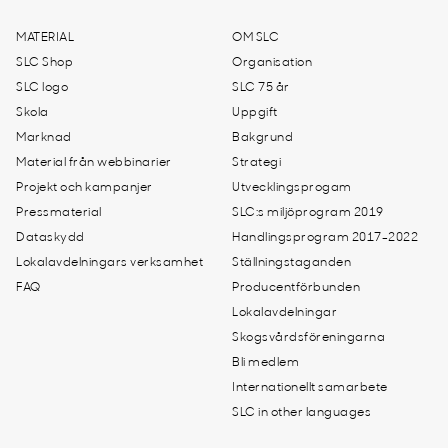
MATERIAL
OM SLC
SLC Shop
Organisation
SLC logo
SLC 75 år
Skola
Uppgift
Marknad
Bakgrund
Material från webbinarier
Strategi
Projekt och kampanjer
Utvecklingsprogam
Pressmaterial
SLC:s miljöprogram 2019
Dataskydd
Handlingsprogram 2017-2022
Lokalavdelningars verksamhet
Ställningstaganden
FAQ
Producentförbunden
Lokalavdelningar
Skogsvårdsföreningarna
Bli medlem
Internationellt samarbete
SLC in other languages