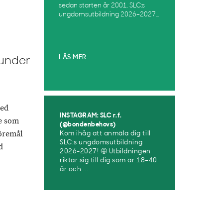
sedan starten år 2001. SLC:s
ungdomsutbildning 2026–2027...
LÄS MER
 under
med
INSTAGRAM: SLC r.f.
e som
(@bondenbehovs)
föremål
Kom ihåg att anmäla dig till
SLC:s ungdomsutbildning
d
2026-2027! 🤩 Utbildningen
riktar sig till dig som är 18–40
år och ...