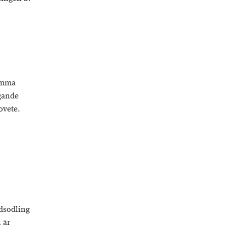
samma
igande
ovete.
dsodling
 är