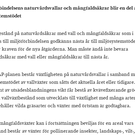
bindelsens naturvårdsvallar och mångfaldsåkrar blir en del 
temstödet
estånd på naturvårdsåkrar med vall och mångfaldsåkrar som i 
 till miljöförbindelsen godkänns nästa år till miljösystemstöd
r kraven för de nya åtgärderna. Man måste ändå inte bevara
såkrar med vall eller mångfaldsåkrar till nästa år.
AP-planen består växtligheten på naturvårdsvallar i samband 
emstödet av vallväxter som såtts det aktuella året eller tidigare
nt av utsädesblandningens vikt får bestå av kvävefixerande grö
a vallväxtbestånd som utvecklats till växtlighet med många arte
håller vilda gräsarter och växter med örtstam är godtagbara.
mångfaldsväxter kan i fortsättningen beviljas för en areal vars
nd består av växter för pollinerande insekter, landskaps-, vilt-