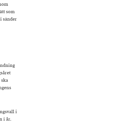
inom
ätt som
 i sänder
landning
såret
 ska
ingens
gsvall i
 i år.