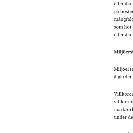
eller åk
på höste
mångfald
som hör t
eller åk
Miljöers
Miljöers
åtgärder
Villkore
villkore
markförb
under de