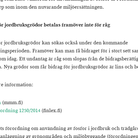
p som inom den nuvarande miljöersättningen.
ör jordbruksgrödor betalas framöver inte för råg
ör jordbruksgrödor kan sökas också under den kommande
ringsperioden. Framöver kan man få bidraget för i stort sett 
om idag. Ett undantag är råg som slopas från de bidragsberätt
. Nya grödor som får bidrag för jordbruksgrödor är lins och b
are information:
n
(mmm.fi)
rordning 1250/2014
(finlex.fi)
ets förordning om användning av fosfor i jordbruk och trädgår
 anläggning av grönområden och miljöbyggande (förordningen