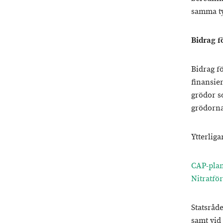
samma ty
Bidrag f
Bidrag f
finansie
grödor s
grödorna
Ytterlig
CAP-pla
Nitratfö
Statsråd
samt vid