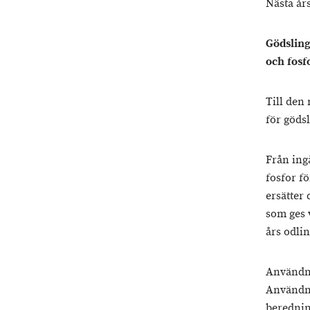
Nästa år
Gödsling
och fosf
Till den
för göds
Från ing
fosfor fö
ersätter
som ges 
års odlin
Användni
Användni
berednin