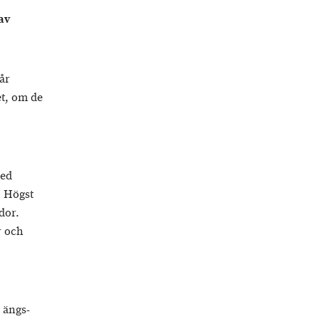
av
år
et, om de
med
. Högst
dor.
r och
, ängs-