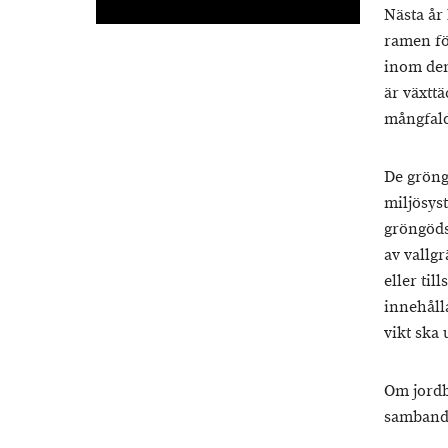
Nästa år
ramen fö
inom den
är växtt
mångfald
De gröng
miljösys
gröngöds
av vallg
eller ti
innehåll
vikt ska
Om jordb
samband 