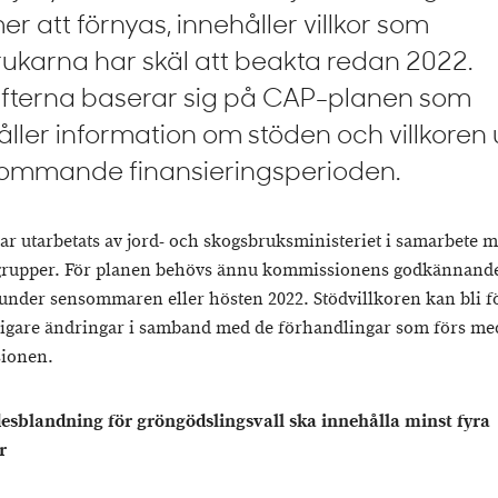
r att förnyas, innehåller villkor som
rukarna har skäl att beakta redan 2022.
fterna baserar sig på CAP-planen som
åller information om stöden och villkoren
ommande finansieringsperioden.
ar utarbetats av jord- och skogsbruksministeriet i samarbete 
grupper. För planen behövs ännu kommissionens godkännand
under sensommaren eller hösten 2022. Stödvillkoren kan bli 
rligare ändringar i samband med de förhandlingar som förs me
ionen.
esblandning för gröngödslingsvall ska innehålla minst fyra
r