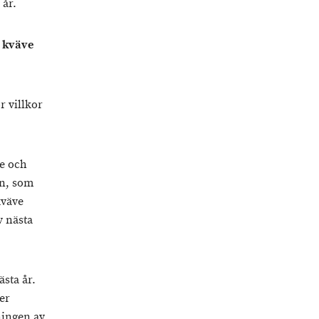
 år.
v kväve
r villkor
ve och
en, som
kväve
v nästa
sta år.
er
ningen av