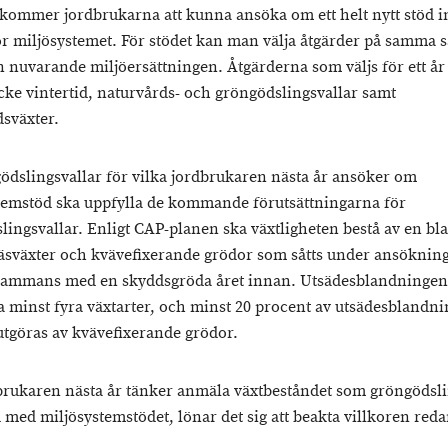
 kommer jordbrukarna att kunna ansöka om ett helt nytt stöd 
r miljösystemet. För stödet kan man välja åtgärder på samma s
 nuvarande miljöersättningen. Åtgärderna som väljs för ett år
äcke vintertid, naturvårds- och gröngödslingsvallar samt
sväxter.
ödslingsvallar för vilka jordbrukaren nästa år ansöker om
temstöd ska uppfylla de kommande förutsättningarna för
lingsvallar. Enligt CAP-planen ska växtligheten bestå av en b
räsväxter och kvävefixerande grödor som såtts under ansökning
llsammans med en skyddsgröda året innan. Utsädesblandningen
a minst fyra växtarter, och minst 20 procent av utsädesblandn
 utgöras av kvävefixerande grödor.
rukaren nästa år tänker anmäla växtbeståndet som gröngödslin
med miljösystemstödet, lönar det sig att beakta villkoren redan