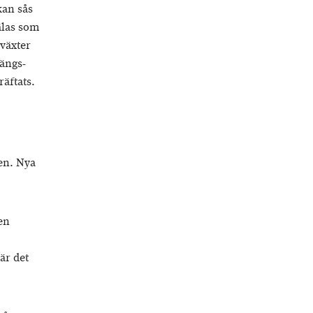
kan sås
älas som
 växter
 ängs-
räftats.
en. Nya
en
är det