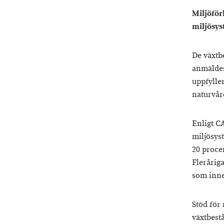
Miljöför
miljösys
De växtb
anmäldes
uppfylle
naturvård
Enligt C
miljösyst
20 proce
Flerårig
som inne
Stöd för 
växtbestå