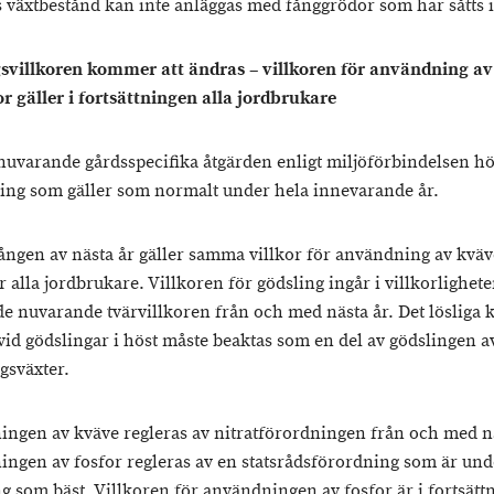
s växtbestånd kan inte anläggas med fånggrödor som har såtts i
svillkoren kommer att ändras – villkoren för användning a
or gäller i fortsättningen alla jordbrukare
 nuvarande gårdsspecifika åtgärden enligt miljöförbindelsen hö
ling som gäller som normalt under hela innevarande år.
ången av nästa år gäller samma villkor för användning av kvä
r alla jordbrukare. Villkoren för gödsling ingår i villkorlighet
 de nuvarande tvärvillkoren från och med nästa år. Det lösliga 
vid gödslingar i höst måste beaktas som en del av gödslingen a
gsväxter.
ngen av kväve regleras av nitratförordningen från och med nä
ngen av fosfor regleras av en statsrådsförordning som är und
g som bäst. Villkoren för användningen av fosfor är i fortsätt