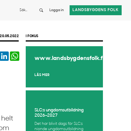
Sök
LANDSBYGDENS FOLK
Logga in
20.05.2022
I FOKUS
book
Twitter
LinkedIn
WhatsApp
www.landsbygdensfolk.fi
LÄS MER
SLC:s ungdomsutbildning
2026–2027
 helt
Det har blivit dags för SLC:s
som
nionde ungdomsutbildning