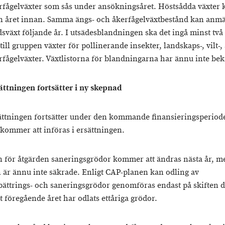
erfågelväxter som sås under ansökningsåret. Höstsådda växter 
n året innan. Samma ängs- och åkerfågelväxtbestånd kan anm
sväxt följande år. I utsädesblandningen ska det ingå minst två
ill gruppen växter för pollinerande insekter, landskaps-, vilt-,
erfågelväxter. Växtlistorna för blandningarna har ännu inte bek
ättningen fortsätter i ny skepnad
ättningen fortsätter under den kommande finansieringsperiod
 kommer att införas i ersättningen.
n för åtgärden saneringsgrödor kommer att ändras nästa år, m
n är ännu inte säkrade. Enligt CAP-planen kan odling av
ättrings- och saneringsgrödor genomföras endast på skiften d
t föregående året har odlats ettåriga grödor.