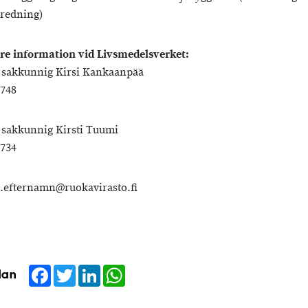
redning)
are information vid Livsmedelsverket:
 sakkunnig Kirsi Kankaanpää
5748
sakkunnig Kirsti Tuumi
5734
efternamn@ruokavirasto.fi
Facebook
Twitter
LinkedIn
WhatsApp
dan