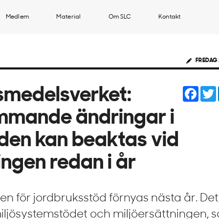
Medlem
Material
Om SLC
Kontakt
FREDAG 
Face
smedelsverket:
mande ändringar i
den kan beaktas vid
ingen redan i år
ren för jordbruksstöd förnyas nästa år. Det
iljösystemstödet och miljöersättningen, 