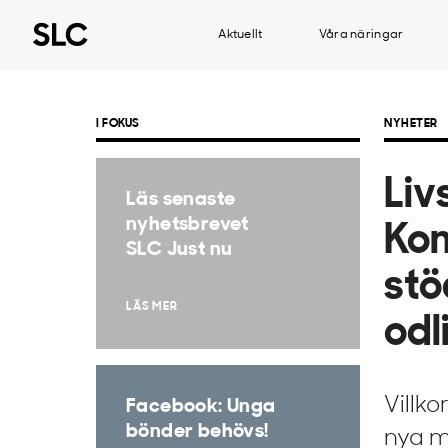
Aktuellt
Våra näringar
I FOKUS
NYHETER
Liv
Läs senaste
nyhetsbrevet
Kom
SLC Just nu
stö
LÄS MER
odl
Villko
Facebook: Unga
bönder behövs!
nya m