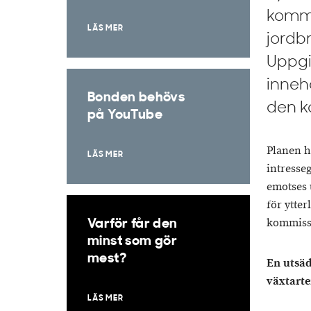
komme
LÄS MER
jordb
Uppgi
inneh
Bonden behövs
den k
på YouTube
Planen h
LÄS MER
intresse
emotses 
för ytte
kommiss
Varför får den
minst som gör
mest?
En utsäd
växtarte
LÄS MER