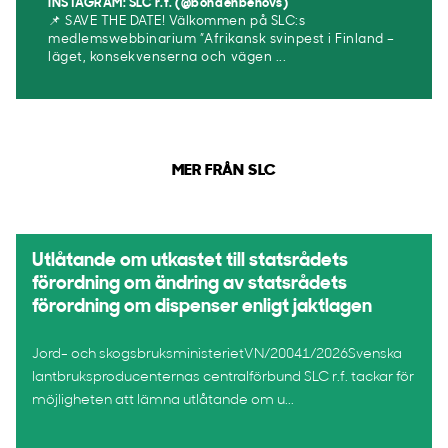
INSTAGRAM: SLC r.f. (@bondenbehovs)
📌 SAVE THE DATE! Välkommen på SLC:s
medlemswebbinarium ”Afrikansk svinpest i Finland –
läget, konsekvenserna och vägen ...
MER FRÅN SLC
Utlåtande om utkastet till statsrådets
förordning om ändring av statsrådets
förordning om dispenser enligt jaktlagen
Jord- och skogsbruksministerietVN/20041/2026Svenska
lantbruksproducenternas centralförbund SLC r.f. tackar för
möjligheten att lämna utlåtande om u...