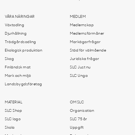
VÅRA NÄRINGAR
MEDLEM
Växtodling
Medlemskap
Djurhållning
Medlemsförmåner
Trädgårdsodling
Markägarfrågor
Ekologisk produktion
Stöd för välmående
Skog
Juridiska frågor
Finländsk mat
SLC Just nu
Mark och miljö
SLC Unga
Landsbygdsföretag
MATERIAL
OM SLC
SLC Shop
Organisation
SLC logo
SLC 75 år
Skola
Uppgift