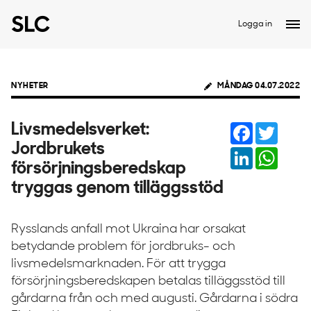
Logga in
NYHETER
MÅNDAG 04.07.2022
Facebook
Twitter
Livsmedelsverket:
Jordbrukets
LinkedIn
Whats
försörjningsberedskap
tryggas genom tilläggsstöd
Rysslands anfall mot Ukraina har orsakat
betydande problem för jordbruks- och
livsmedelsmarknaden. För att trygga
försörjningsberedskapen betalas tilläggsstöd till
gårdarna från och med augusti. Gårdarna i södra