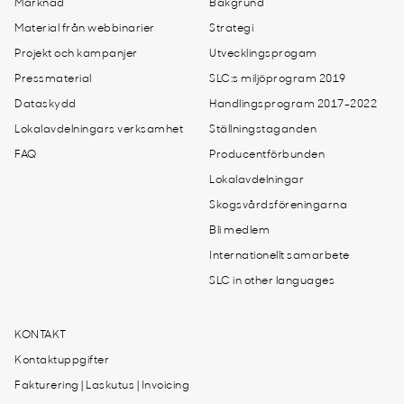
Marknad
Bakgrund
Material från webbinarier
Strategi
Projekt och kampanjer
Utvecklingsprogam
Pressmaterial
SLC:s miljöprogram 2019
Dataskydd
Handlingsprogram 2017-2022
Lokalavdelningars verksamhet
Ställningstaganden
FAQ
Producentförbunden
Lokalavdelningar
Skogsvårdsföreningarna
Bli medlem
Internationellt samarbete
SLC in other languages
KONTAKT
Kontaktuppgifter
Fakturering | Laskutus | Invoicing