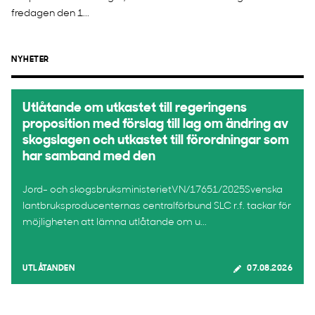
fredagen den 1...
NYHETER
Utlåtande om utkastet till regeringens
proposition med förslag till lag om ändring av
skogslagen och utkastet till förordningar som
har samband med den
Jord- och skogsbruksministerietVN/17651/2025Svenska
lantbruksproducenternas centralförbund SLC r.f. tackar för
möjligheten att lämna utlåtande om u...
UTLÅTANDEN
07.08.2026