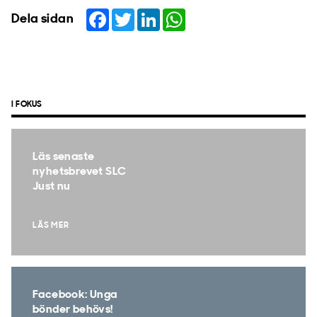
Facebook
Twitter
LinkedIn
WhatsApp
Dela sidan
I FOKUS
Läs senaste
nyhetsbrevet SLC
Just nu
LÄS MER
Facebook: Unga
bönder behövs!