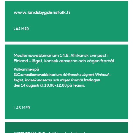
www.landsbygdensfolk.fi
LÄS MER
Medlemswebbinarium 14.8: Afrikansk svinpest i
Finland – läget, konsekvenserna och vägen framåt
Välkommen på
SLC:s medlemswebbinarium
Afrikansk svinpest i Finland –
läget, konsekvenserna och vägen framåt
fredagen
den 14 augusti kl. 10.00-12.00 på Teams.
LÄS MER