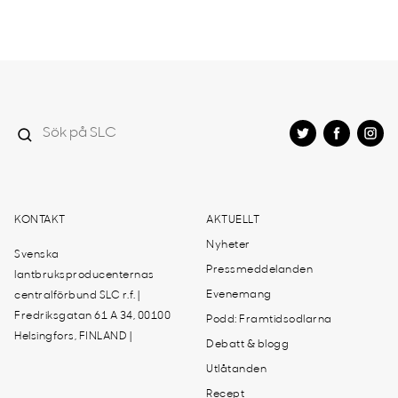
KONTAKT
AKTUELLT
Nyheter
Svenska
Pressmeddelanden
lantbruksproducenternas
Evenemang
centralförbund SLC r.f. |
Fredriksgatan 61 A 34, 00100
Podd: Framtidsodlarna
Helsingfors, FINLAND |
Debatt & blogg
Utlåtanden
Recept