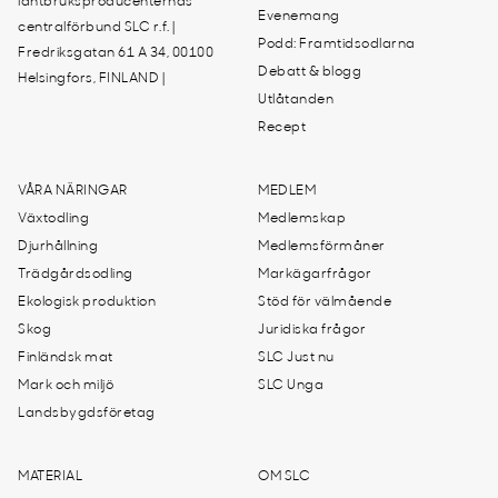
lantbruksproducenternas
Evenemang
centralförbund SLC r.f. |
Podd: Framtidsodlarna
Fredriksgatan 61 A 34, 00100
Debatt & blogg
Helsingfors, FINLAND |
Utlåtanden
Recept
VÅRA NÄRINGAR
MEDLEM
Växtodling
Medlemskap
Djurhållning
Medlemsförmåner
Trädgårdsodling
Markägarfrågor
Ekologisk produktion
Stöd för välmående
Skog
Juridiska frågor
Finländsk mat
SLC Just nu
Mark och miljö
SLC Unga
Landsbygdsföretag
MATERIAL
OM SLC