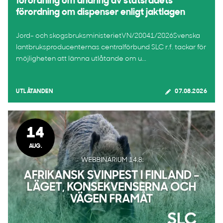
förordning om ändring av statsrådets
förordning om dispenser enligt jaktlagen
Jord- och skogsbruksministerietVN/20041/2026Svenska
lantbruksproducenternas centralförbund SLC r.f. tackar för
möjligheten att lämna utlåtande om u...
UTLÅTANDEN
07.08.2026
14
AUG.