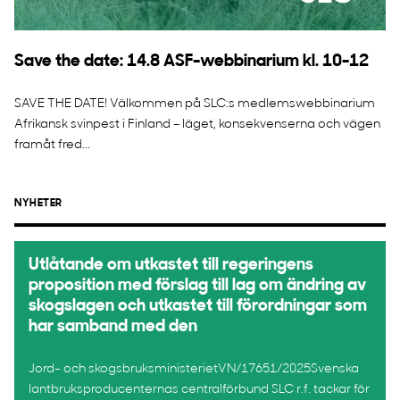
Save the date: 14.8 ASF-webbinarium kl. 10-12
SAVE THE DATE! Välkommen på SLC:s medlemswebbinarium
Afrikansk svinpest i Finland – läget, konsekvenserna och vägen
framåt fred...
NYHETER
Utlåtande om utkastet till regeringens
proposition med förslag till lag om ändring av
skogslagen och utkastet till förordningar som
har samband med den
Jord- och skogsbruksministerietVN/17651/2025Svenska
lantbruksproducenternas centralförbund SLC r.f. tackar för