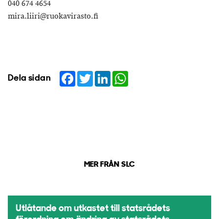
040 674 4654
mira.liiri@ruokavirasto.fi
Facebook
Twitter
LinkedIn
WhatsApp
Dela sidan
MER FRÅN SLC
Utlåtande om utkastet till statsrådets