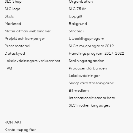
SLC Shop
Organisation
SLC logo
SLC 75 år
Skola
Uppgift
Marknad
Bakgrund
Material från webbinarier
Strategi
Projekt och kampanjer
Utvecklingsprogam
Pressmaterial
SLC:s miljöprogram 2019
Dataskydd
Handlingsprogram 2017-2022
Lokalavdelningars verksamhet
Ställningstaganden
FAQ
Producentförbunden
Lokalavdelningar
Skogsvårdsföreningarna
Bli medlem
Internationellt samarbete
SLC in other languages
KONTAKT
Kontaktuppgifter