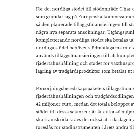
För det nordliga stödet till stödområde C har
som grundar sig på Europeiska kommissionens 
så den planerade tilläggsfinansieringen till
några nya separata ansökningar. Utgångspunk
kompletterande nordliga stödet ska betalas ut 
nordliga stödet behöver stödmottagarna inte v
används tilläggsfinansieringen till att komplet
fjäderfähushållning och stödet för växthuspr
lagring av trädgårdsprodukter som betalas ut
Försörjningsberedskapspaketets tilläggsfinansi
fjäderfähushållningen och trädgårdsodlingen 
42 miljoner euro, medan det totala beloppet a
stödet till dessa sektorer i år är cirka 46 mil
ska framskrida krävs det också att riksdagen
föreslås för stödinstrumenten i årets andra ti