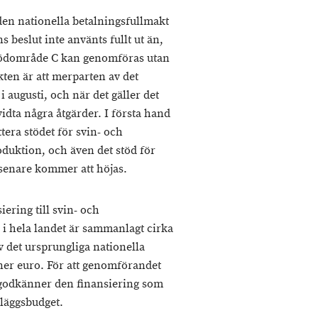
 den nationella betalningsfullmakt
beslut inte använts fullt ut än,
 stödområde C kan genomföras utan
ten är att merparten av det
i augusti, och när det gäller det
idta några åtgärder. I första hand
tera stödet för svin- och
oduktion, och även det stöd för
 senare kommer att höjas.
ering till svin- och
i hela landet är sammanlagt cirka
v det ursprungliga nationella
joner euro. För att genomförandet
 godkänner den finansiering som
lläggsbudget.