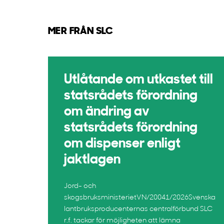
MER FRÅN SLC
Utlåtande om utkastet till
statsrådets förordning
om ändring av
statsrådets förordning
om dispenser enligt
jaktlagen
Jord- och
skogsbruksministerietVN/20041/2026Svenska
lantbruksproducenternas centralförbund SLC
r.f. tackar för möjligheten att lämna