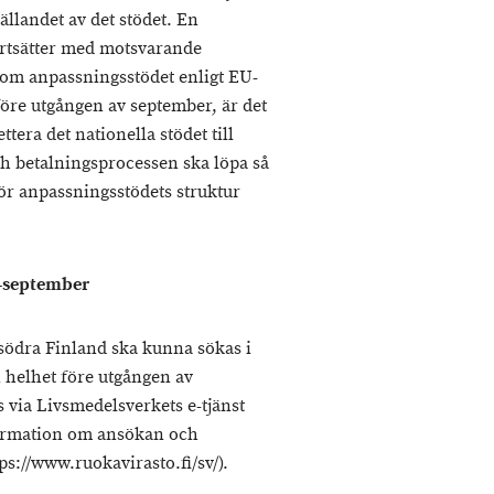
ällandet av det stödet. En
fortsätter med motsvarande
om anpassningsstödet enligt EU-
 före utgången av september, är det
tera det nationella stödet till
ch betalningsprocessen ska löpa så
ör anpassningsstödets struktur
i–september
södra Finland ska kunna sökas i
in helhet före utgången av
via Livsmedelsverkets e-tjänst
formation om ansökan och
ps://www.ruokavirasto.fi/sv/).