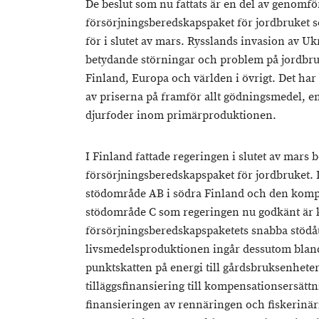
De beslut som nu fattats är en del av genomfö
försörjningsberedskapspaket för jordbruket s
för i slutet av mars. Rysslands invasion av U
betydande störningar och problem på jordbr
Finland, Europa och världen i övrigt. Det har 
av priserna på framför allt gödningsmedel, 
djurfoder inom primärproduktionen.
I Finland fattade regeringen i slutet av mars b
försörjningsberedskapspaket för jordbruket. 
stödområde AB i södra Finland och den komple
stödområde C som regeringen nu godkänt är ko
försörjningsberedskapspaketets snabba stödå
livsmedelsproduktionen ingår dessutom bland
punktskatten på energi till gårdsbruksenhete
tilläggsfinansiering till kompensationsersätt
finansieringen av rennäringen och fiskerinär