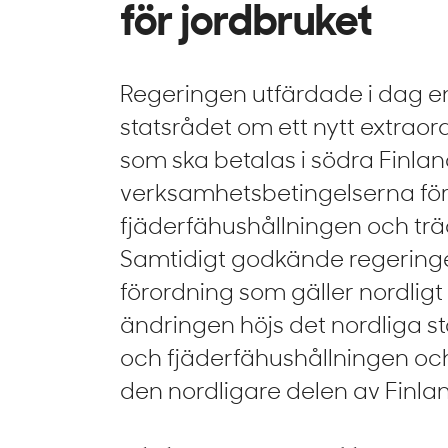
för jordbruket
Regeringen utfärdade i dag e
statsrådet om ett nytt extrao
som ska betalas i södra Finlan
verksamhetsbetingelserna för
fjäderfähushållningen och tr
Samtidigt godkände regering
förordning som gäller nordlig
ändringen höjs det nordliga st
och fjäderfähushållningen oc
den nordligare delen av Finla