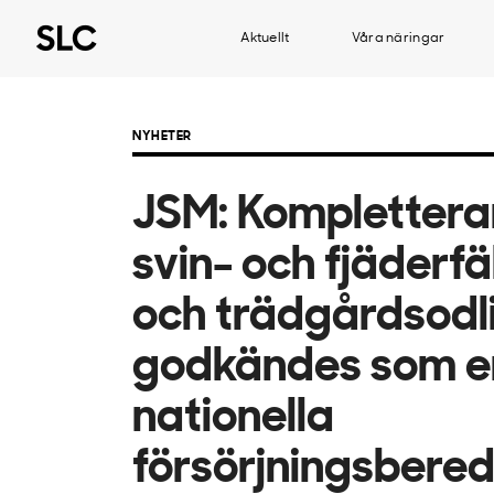
Aktuellt
Våra näringar
NYHETER
JSM: Kompletteran
svin- och fjäderf
och trädgårdsodl
godkändes som en
nationella
försörjningsbere