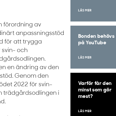
LÄS MER
n förordning av
rdinärt anpassningsstöd
Bonden behövs
d för att trygga
på YouTube
 svin- och
ädgårdsodlingen.
LÄS MER
en en ändring av den
t stöd. Genom den
Varför får den
ödet 2022 för svin-
minst som gör
h trädgårdsodlingen i
mest?
nd.
LÄS MER