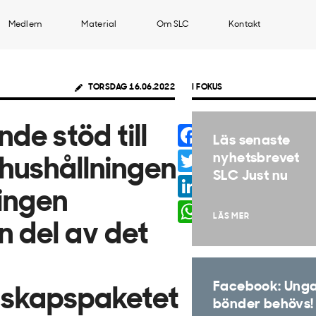
Medlem
Material
Om SLC
Kontakt
TORSDAG 16.06.2022
I FOKUS
Facebook
de stöd till
Läs senaste
Twitter
nyhetsbrevet
ähushållningen
SLC Just nu
LinkedIn
ingen
WhatsApp
LÄS MER
 del av det
Facebook: Ung
dskapspaketet
bönder behövs!