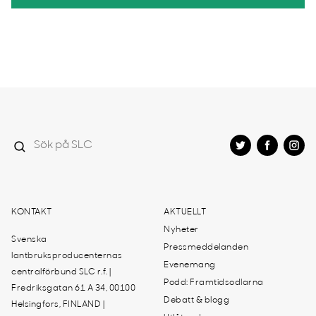
KONTAKT
AKTUELLT
Nyheter
Svenska
Pressmeddelanden
lantbruksproducenternas
Evenemang
centralförbund SLC r.f. |
Podd: Framtidsodlarna
Fredriksgatan 61 A 34, 00100
Debatt & blogg
Helsingfors, FINLAND |