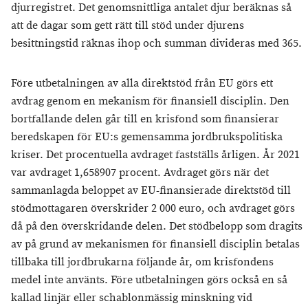
djurregistret. Det genomsnittliga antalet djur beräknas så
att de dagar som gett rätt till stöd under djurens
besittningstid räknas ihop och summan divideras med 365.
Före utbetalningen av alla direktstöd från EU görs ett
avdrag genom en mekanism för finansiell disciplin. Den
bortfallande delen går till en krisfond som finansierar
beredskapen för EU:s gemensamma jordbrukspolitiska
kriser. Det procentuella avdraget fastställs årligen. År 2021
var avdraget 1,658907 procent. Avdraget görs när det
sammanlagda beloppet av EU-finansierade direktstöd till
stödmottagaren överskrider 2 000 euro, och avdraget görs
då på den överskridande delen. Det stödbelopp som dragits
av på grund av mekanismen för finansiell disciplin betalas
tillbaka till jordbrukarna följande år, om krisfondens
medel inte använts. Före utbetalningen görs också en så
kallad linjär eller schablonmässig minskning vid