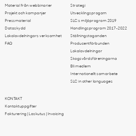
Material från webbinarier
Strategi
Projekt och kampanjer
Utvecklingsprogam
Pressmaterial
SLC:s miljöprogram 2019
Dataskydd
Handlingsprogram 2017-2022
Lokalavdelningars verksamhet
Ställningstaganden
FAQ
Producentförbunden
Lokalavdelningar
Skogsvårdsföreningarna
Bli medlem
Internationellt samarbete
SLC in other languages
KONTAKT
Kontaktuppgifter
Fakturering | Laskutus | Invoicing