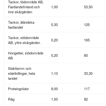
Tackor, tödområde AB,
Fastlandsfinland och
1,00
53,50
inre skärgården
Tackor, åländska
0,30
125
fastlandet
Tackor, stödområde
0,20
165
AB, yttre skärgården
Hongetter, stödområde
0,20
80
AB
Slaktlamm och
slaktkillingar, hela
1,10
33,30
landet
Proteingrödor
9,00
117
Råg
1,50
82