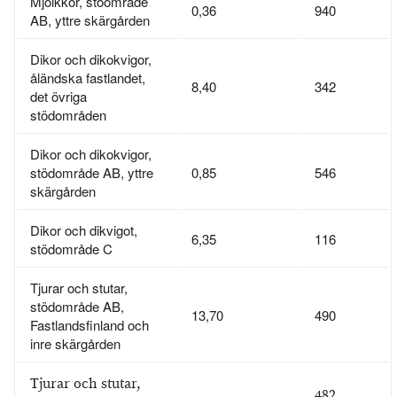
Mjölkkor, stöområde
0,36
940
AB, yttre skärgården
Dikor och dikokvigor,
åländska fastlandet,
8,40
342
det övriga
stödområden
Dikor och dikokvigor,
stödområde AB, yttre
0,85
546
skärgården
Dikor och dikvigot,
6,35
116
stödområde C
Tjurar och stutar,
stödområde AB,
13,70
490
Fastlandsfinland och
inre skärgården
Tjurar och stutar,
482