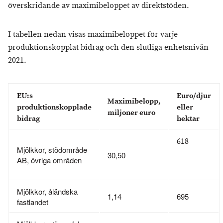
överskridande av maximibeloppet av direktstöden.
I tabellen nedan visas maximibeloppet för varje
produktionskopplat bidrag och den slutliga enhetsnivån
2021.
EU:s
Euro/djur
Maximibelopp,
produktionskopplade
eller
miljoner euro
bidrag
hektar
618
Mjölkkor, stödområde
30,50
AB, övriga områden
Mjölkkor, åländska
1,14
695
fastlandet