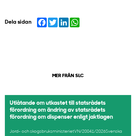
Facebook
Twitter
LinkedIn
WhatsApp
Dela sidan
MER FRÅN SLC
Utlåtande om utkastet till statsrådets
förordning om ändring av statsrådets
förordning om dispenser enligt jaktlagen
Jord- och skogsbruksministerietVN/20041/2026Svenska