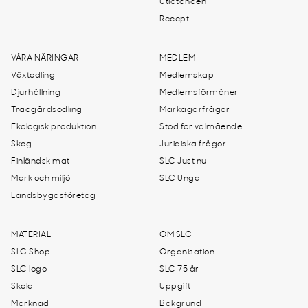
Utlåtanden
Recept
VÅRA NÄRINGAR
MEDLEM
Växtodling
Medlemskap
Djurhållning
Medlemsförmåner
Trädgårdsodling
Markägarfrågor
Ekologisk produktion
Stöd för välmående
Skog
Juridiska frågor
Finländsk mat
SLC Just nu
Mark och miljö
SLC Unga
Landsbygdsföretag
MATERIAL
OM SLC
SLC Shop
Organisation
SLC logo
SLC 75 år
Skola
Uppgift
Marknad
Bakgrund