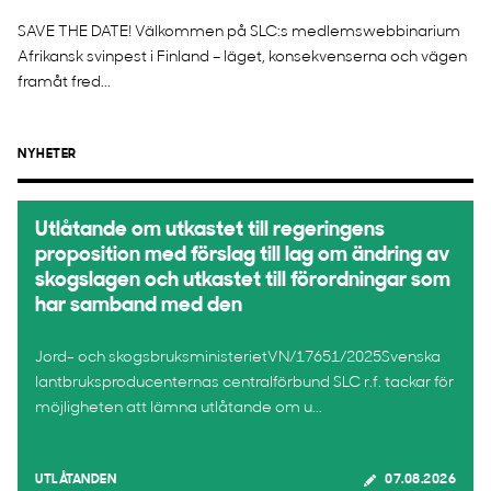
SAVE THE DATE! Välkommen på SLC:s medlemswebbinarium
Afrikansk svinpest i Finland – läget, konsekvenserna och vägen
framåt fred...
NYHETER
Utlåtande om utkastet till regeringens
proposition med förslag till lag om ändring av
skogslagen och utkastet till förordningar som
har samband med den
Jord- och skogsbruksministerietVN/17651/2025Svenska
lantbruksproducenternas centralförbund SLC r.f. tackar för
möjligheten att lämna utlåtande om u...
UTLÅTANDEN
07.08.2026