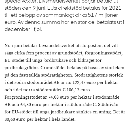
specialväxter. Livsmedelsverket börjar betala ut
stöden den 9 juni. EU:s direktstöd betalas för 2021
till ett belopp av sammanlagt cirka 517 miljoner
euro. Av denna summa har en stor del betalats ut i
december i fjol.
Nu i juni betalar Livsmedelsverket ut slutposten, det vill
säga cirka fem procent av grundstödet, förgröningsstödet,
EU-stödet till unga jordbrukare och bidraget för
jordbruksgrödor. Grundstödet betalas på basis av storleken
på den fastställda stödrättigheten. Stödrättighetens storlek
i det södra stödområdet AB är nu 122,47 euro per hektar
och i det norra stödområdet C 106,13 euro.
Förgröningsstödet är 74,08 euro per hektar i stödområde
AB och 64,30 euro per hektar i stödområde C. Stödnivån
för EU-stödet till unga jordbrukare sänktes en aning. Det är
80,60 euro per hektar i hela landet.