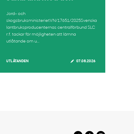
Jord- och
skogsbruksministerietVN/17651/2025Svenska
lantbruksproducenternas centralförbund SLC
r.f. tackar för möjligheten att lämna
utlåtande om u...
UTLÅTANDEN
07.08.2026