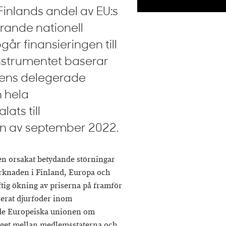
inlands andel av EU:s
erande nationell
år finansieringen till
instrumentet baserar
nens delegerade
h hela
ats till
n av september 2022.
en orsakat betydande störningar
rknaden i Finland, Europa och
aftig ökning av priserna på framför
erat djurfoder inom
ade Europeiska unionen om
udget mellan medlemsstaterna och