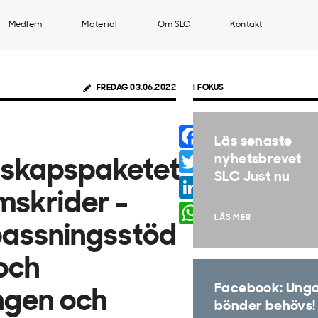
Medlem
Material
Om SLC
Kontakt
FREDAG 03.06.2022
I FOKUS
Facebook
Läs senaste
Twitter
nyhetsbrevet
dskapspaketet
SLC Just nu
LinkedIn
mskrider -
WhatsApp
LÄS MER
passningsstöd
 och
Facebook: Ung
ngen och
bönder behövs!