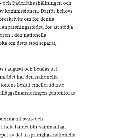
in- och fjäderfähushållningen och
 av kommissionen. Därför behövs
öreskrivits om för denna
 anpassningsstödet, för att stödja
oren i den nationella
ka om detta stöd separat,
 i augusti och betalas ut i
dområdet har den nationella
onens beslut emellertid inte
 tilläggsfinansieringen genomföras
ering till svin- och
i hela landet blir sammanlagt
ppet av det ursprungliga nationella