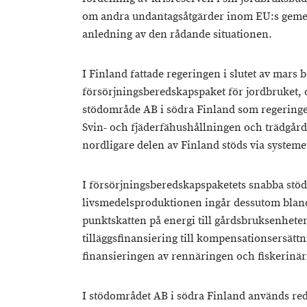
om andra undantagsåtgärder inom EU:s gem
anledning av den rådande situationen.
I Finland fattade regeringen i slutet av mars b
försörjningsberedskapspaket för jordbruket, 
stödområde AB i södra Finland som regeringen
Svin- och fjäderfähushållningen och trädgård
nordligare delen av Finland stöds via systeme
I försörjningsberedskapspaketets snabba stöd
livsmedelsproduktionen ingår dessutom bland
punktskatten på energi till gårdsbruksenhete
tilläggsfinansiering till kompensationsersätt
finansieringen av rennäringen och fiskerinä
I stödområdet AB i södra Finland används red