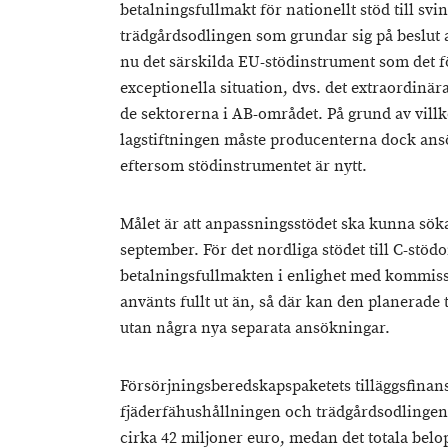
betalningsfullmakt för nationellt stöd till sv
trädgårdsodlingen som grundar sig på beslut
nu det särskilda EU-stödinstrument som det f
exceptionella situation, dvs. det extraordinära
de sektorerna i AB-området. På grund av villk
lagstiftningen måste producenterna dock ansö
eftersom stödinstrumentet är nytt.
Målet är att anpassningsstödet ska kunna sökas
september. För det nordliga stödet till C-stö
betalningsfullmakten i enlighet med kommissi
använts fullt ut än, så där kan den planerade
utan några nya separata ansökningar.
Försörjningsberedskapspaketets tilläggsfinansi
fjäderfähushållningen och trädgårdsodlingen 
cirka 42 miljoner euro, medan det totala belo