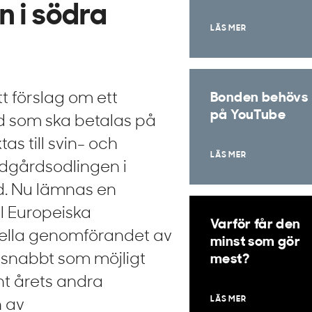
 i södra
LÄS MER
 förslag om ett
Bonden behövs
på YouTube
d som ska betalas på
as till svin- och
LÄS MER
ädgårdsodlingen i
d. Nu lämnas en
l Europeiska
Varför får den
nella genomförandet av
minst som gör
 snabbt som möjligt
mest?
nt årets andra
LÄS MER
n av