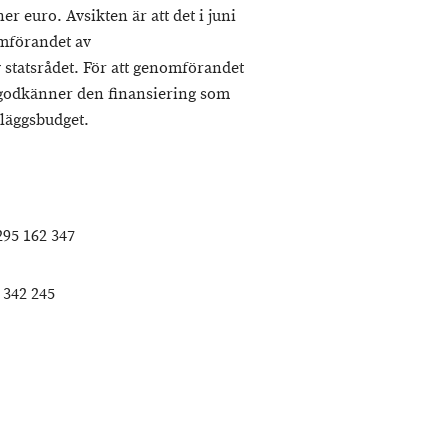
ner euro. Avsikten är att det i juni
mförandet av
 statsrådet. För att genomförandet
 godkänner den finansiering som
lläggsbudget.
295 162 347
 342 245