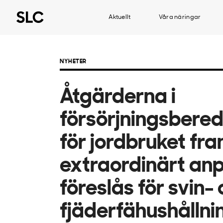
Aktuellt
Våra näringar
NYHETER
Åtgärderna i
försörjningsbere
för jordbruket fra
extraordinärt an
föreslås för svin-
fjäderfähushållni