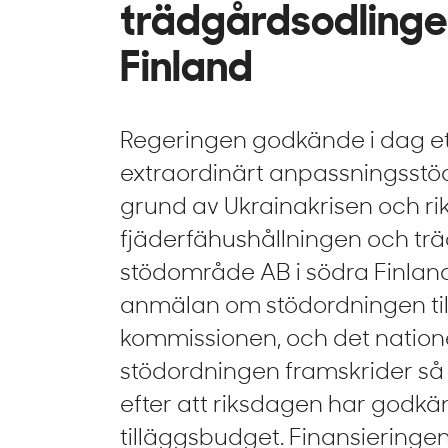
trädgårdsodlingen
Finland
Regeringen godkände i dag ett
extraordinärt anpassningsstö
grund av Ukrainakrisen och rikt
fjäderfähushållningen och tr
stödområde AB i södra Finlan
anmälan om stödordningen til
kommissionen, och det natio
stödordningen framskrider så
efter att riksdagen har godkä
tilläggsbudget. Finansieringe