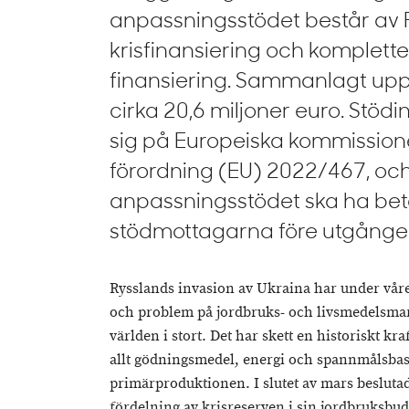
anpassningsstödet består av F
krisfinansiering och komplett
finansiering. Sammanlagt uppg
cirka 20,6 miljoner euro. Stöd
sig på Europeiska kommissio
förordning (EU) 2022/467, oc
anpassningsstödet ska ha betal
stödmottagarna före utgånge
Rysslands invasion av Ukraina har under vår
och problem på jordbruks- och livsmedelsma
världen i stort. Det har skett en historiskt kr
allt gödningsmedel, energi och spannmålsbas
primärproduktionen. I slutet av mars beslut
fördelning av krisreserven i sin jordbruksb