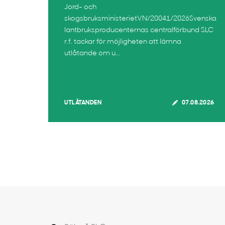
Jord- och
skogsbruksministerietVN/20041/2026Svenska
lantbruksproducenternas centralförbund SLC
r.f. tackar för möjligheten att lämna
utlåtande om u...
UTLÅTANDEN
07.08.2026