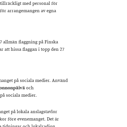
 tillräckligt med personal för
p för arrangemangen av egna
 allmän flaggning på Finska
 att hissa flaggan i topp den 27
emanget på sociala medier. Använd
onnonpäivä
och
på sociala medier.
nget på lokala anslagstavlor
eckor före evenemanget. Det är
a tidningar och lokalradion,