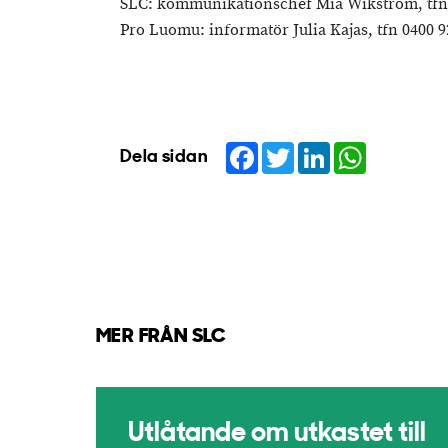
SLC: kommunikationschef Mia Wikström, tfn 
Pro Luomu: informatör Julia Kajas, tfn 0400 9
Facebook
Twitter
LinkedIn
WhatsApp
Dela sidan
MER FRÅN SLC
Utlåtande om utkastet till