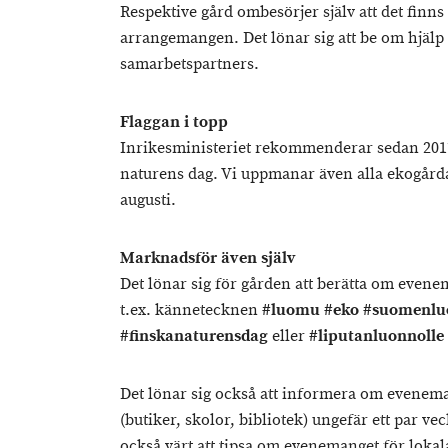
Respektive gård ombesörjer själv att det finns
arrangemangen. Det lönar sig att be om hjäl
samarbetspartners.
Flaggan i topp
Inrikesministeriet rekommenderar sedan 2017
naturens dag. Vi uppmanar även alla ekogårdar
augusti.
Marknadsför även själv
Det lönar sig för gården att berätta om even
t.ex. kännetecknen
#luomu #eko #suomenlu
#finskanaturensdag
eller
#liputanluonnolle
Det lönar sig också att informera om evenema
(butiker, skolor, bibliotek) ungefär ett par v
också värt att tipsa om evenemanget för lokal