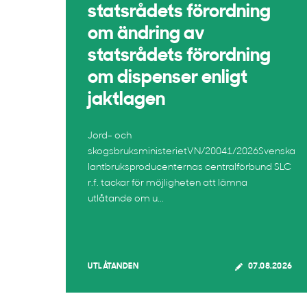
statsrådets förordning
om ändring av
statsrådets förordning
om dispenser enligt
jaktlagen
Jord- och
skogsbruksministerietVN/20041/2026Svenska
lantbruksproducenternas centralförbund SLC
r.f. tackar för möjligheten att lämna
utlåtande om u...
UTLÅTANDEN
07.08.2026