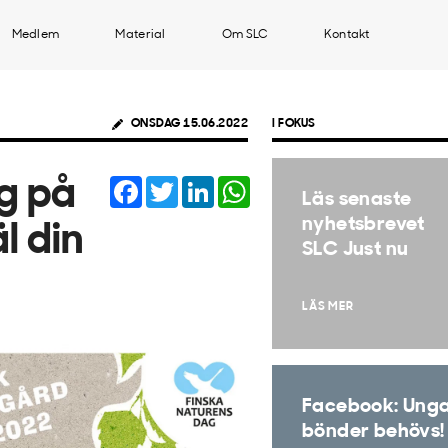
Medlem
Material
Om SLC
Kontakt
ONSDAG 15.06.2022
I FOKUS
Facebook
Twitter
LinkedIn
WhatsApp
g på
Läs senaste
nyhetsbrevet
l din
SLC Just nu
LÄS MER
Facebook: Ung
bönder behövs!