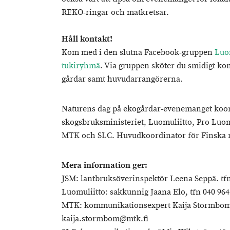
REKO-ringar och matkretsar.
Håll kontakt!
Kom med i den slutna Facebook-gruppen
Luo
tukiryhmä
. Via gruppen sköter du smidigt ko
gårdar samt huvudarrangörerna.
Naturens dag på ekogårdar-evenemanget koor
skogsbruksministeriet, Luomuliitto, Pro Lu
MTK och SLC. Huvudkoordinator för Finska na
Mera information ger:
JSM: lantbruksöverinspektör Leena Seppä. tfn
Luomuliitto: sakkunnig Jaana Elo, tfn 040 964
MTK: kommunikationsexpert Kaija Stormbom, 
kaija.stormbom@mtk.fi