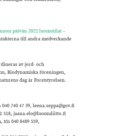
nnon päivän 2022 luomutilat –
ntakterna till andra medverkande
dineras av jord- och
omu, Biodynamiska föreningen,
turens dag är Forststyrelsen.
 040 740 47 39, leena.seppa@gov.fi
1 518, jaana.elo@luomuliitto.fi
tfn 040 8489 559,