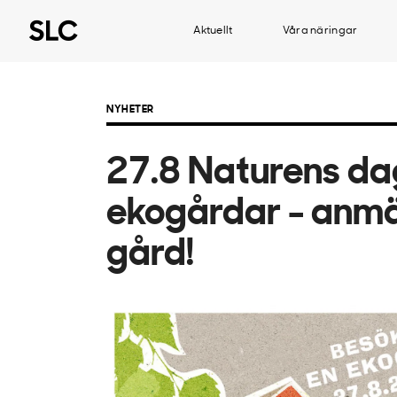
Aktuellt
Våra näringar
NYHETER
27.8 Naturens da
ekogårdar - anmä
gård!