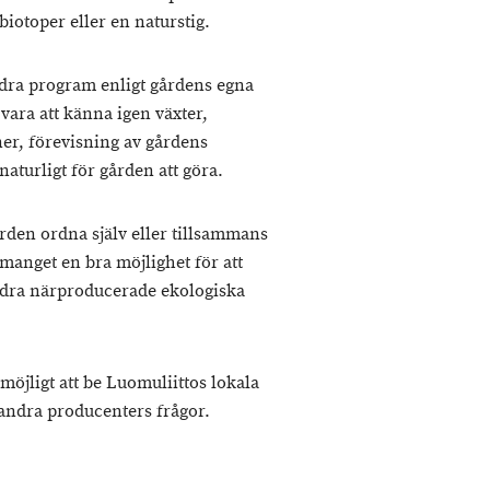
biotoper eller en naturstig.
ndra program enligt gårdens egna
vara att känna igen växter,
ner, förevisning av gårdens
aturligt för gården att göra.
rden ordna själv eller tillsammans
anget en bra möjlighet för att
ndra närproducerade ekologiska
öjligt att be Luomuliittos lokala
 andra producenters frågor.