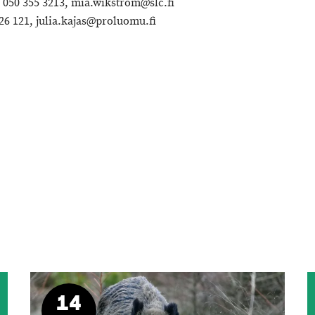
050 355 3213, mia.wikstrom@slc.fi
26 121, julia.kajas@proluomu.fi
14