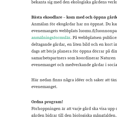
bekanta sig med den ekologiska gårdens verk
Bästa ekoodlare – kom med och öppna gårde
Anmälan för ekogårdar har nu öppnat. Du ka
evenemangets webbplats luomu.fi/luonnonpai
anmälningsformulär
. På webbplatsen publicer
deltagande gårdar, en liten bild och en kort i
dags att börja planera för öppna dörrar på d
samarbetspartners som koordinerar Naturen d
evenemanget och medverkande gårdar i socia
Här nedan finns några idéer och saker att tä
evenemanget.
Ordna program!
Förhoppningen är att varje gård ska visa upp 
gården bidrar till den biologiska mångfalden. 