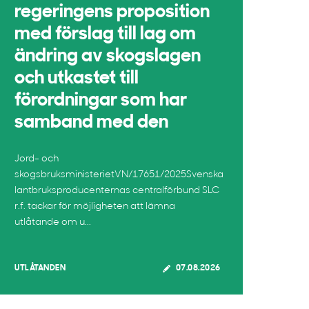
regeringens proposition
med förslag till lag om
ändring av skogslagen
och utkastet till
förordningar som har
samband med den
Jord- och
skogsbruksministerietVN/17651/2025Svenska
lantbruksproducenternas centralförbund SLC
r.f. tackar för möjligheten att lämna
utlåtande om u...
UTLÅTANDEN
07.08.2026