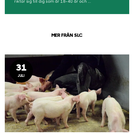
riktar sig till dig som är 18–40 år och ...
MER FRÅN SLC
31
JULI