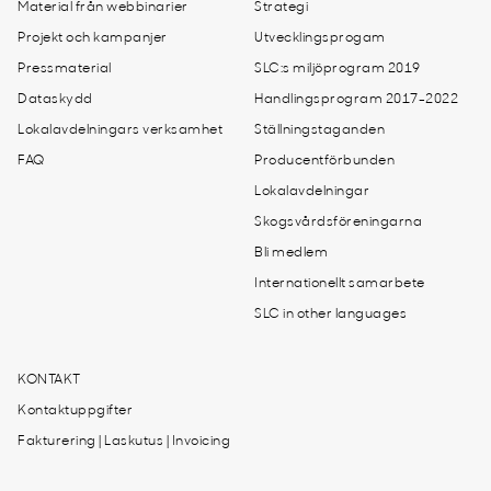
Material från webbinarier
Strategi
Projekt och kampanjer
Utvecklingsprogam
Pressmaterial
SLC:s miljöprogram 2019
Dataskydd
Handlingsprogram 2017-2022
Lokalavdelningars verksamhet
Ställningstaganden
FAQ
Producentförbunden
Lokalavdelningar
Skogsvårdsföreningarna
Bli medlem
Internationellt samarbete
SLC in other languages
KONTAKT
Kontaktuppgifter
Fakturering | Laskutus | Invoicing