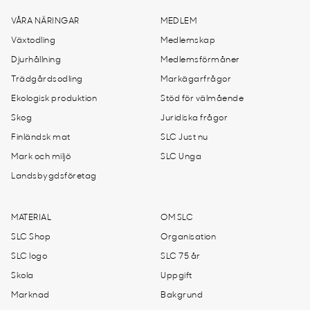
VÅRA NÄRINGAR
MEDLEM
Växtodling
Medlemskap
Djurhållning
Medlemsförmåner
Trädgårdsodling
Markägarfrågor
Ekologisk produktion
Stöd för välmående
Skog
Juridiska frågor
Finländsk mat
SLC Just nu
Mark och miljö
SLC Unga
Landsbygdsföretag
MATERIAL
OM SLC
SLC Shop
Organisation
SLC logo
SLC 75 år
Skola
Uppgift
Marknad
Bakgrund