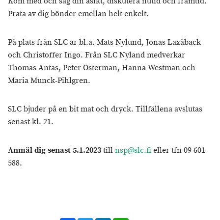
Kom med och säg din åsikt, diskutera nutid och framtid.
Prata av dig bönder emellan helt enkelt.
På plats från SLC är bl.a. Mats Nylund, Jonas Laxåback
och Christoffer Ingo. Från SLC Nyland medverkar
Thomas An­tas, Peter Österman, Hanna Westman och
Maria Munck-Pihlgren.
SLC bjuder på en bit mat och dryck. Tillfällena avslutas
senast kl. 21.
Anmäl dig senast 5.1.2023
till
nsp@slc.fi
eller tfn 09 601
588.