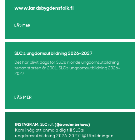
www.landsbygdensfolk.fi
LÄS MER
SLC:s ungdomsutbildning 2026–2027
Det har blivit dags för SLC:s nionde ungdomsutbildning
sedan starten år 2001. SLC:s ungdomsutbildning 2026–
2027...
LÄS MER
INSTAGRAM: SLC r.f. (@bondenbehovs)
Kom ihåg att anmäla dig till SLC:s
ungdomsutbildning 2026-2027! 🤩 Utbildningen