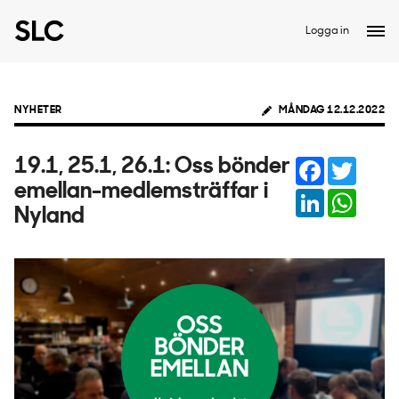
Logga in
NYHETER
MÅNDAG 12.12.2022
Facebook
Twitter
19.1, 25.1, 26.1: Oss bönder
emellan-medlemsträffar i
LinkedIn
Whats
Nyland