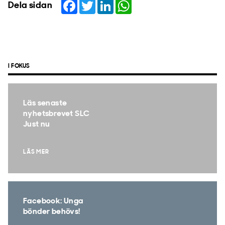
Facebook
Twitter
LinkedIn
WhatsApp
Dela sidan
I FOKUS
Läs senaste
nyhetsbrevet SLC
Just nu
LÄS MER
Facebook: Unga
bönder behövs!