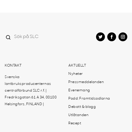
KONTAKT
AKTUELLT
Nyheter
Svenska
Pressmeddelanden
lantbruksproducenternas
Evenemang
centralförbund SLC r.f. |
Fredriksgatan 61 A 34, 00100
Podd: Framtidsodlarna
Helsingfors, FINLAND |
Debatt & blogg
Utlåtanden
Recept