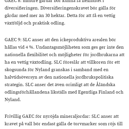
GAEC 8: mindre gårdar bör kunna få flexiblitet i
diversifieringen. Diversifieringenskravet bör gälla för
gårdar med mer än 30 hektar. Detta för att få en vettig
växtföljd och praktisk odling.
GAEC 9: SLC anser att den ickeproduktiva arealen bör
hållas vid 4 %. Undantagsmöjliheten som ges ger inte den
nationella flexibilitet och möjligheter för jordbrukarna att
ha en vettig växtodling. SLC föreslår att villkoren för ett
skogsunda för Nyland granskas i samband med en
halvtidsöversyn av den nationella jordbrukspolitiska
strategin. SLC anser det även orimligt att de Åländska
odlingsförhållandena likställs med Egentliga Finland och
Nyland.
Frivillig GAEC för nyröjda mineraljordar: SLC anser att
kravet på vall bör endast gälla de torvmarker som röjs till