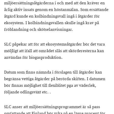
miljöersättningsåtgärderna i och med att den kräver en
årlig aktiv insats genom en höstanmälan. Som ersättande
åtgärd kunde en kolbindningsvall ingå i åtgärder för
ekosystem. I kolbindningsvallen skulle ingå krav på
fröblandning och skötselanvisningar.
SLC påpekar att för att ekosystemsåtgärder bör det vara
möljligt att ifall att området slås att skörderesterna kan
användas för biogasproduktion.
Datum som finns nämnda i förslagen till åtgärder kan
begränsa vettiga åtgärder på berörda skiften. I datumen
bör finnas möjlighet till flexiblitet pga av väderlek,
följande odlingsväxt etc. .
SLC anser att miljöersättningsprogrammet är så pass
omfattande att Finland bör yrka på en lägre procent för