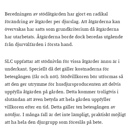
Beredningen av stödåtgärden har gjort en radikal
förändring av åtgärder per djurslag. Att åtgärderna kan
övervakas har satts som grundkriterium då åtgärderna
har utarbetats. Åtgärderna borde dock beredas utgående
från djurvälfärden i första hand.
SLC uppfattar att stödnivån för vissa åtgärder ännu är i
underkant. Speciellt då det gäller kostnaderna för
betesgången (får och nöt). Stödvillkoren bör utformas så
att den ger utrymme för husdjursproducenten att delvis
uppfylla åtgärden på gården. Detta kommer troligtvis i
slutändan att även betyda att hela gården uppfyller
villkoren efter en tid. Detta gäller tex betesgången av
nötdjur. I många fall är det inte lämpligt, praktiskt möjligt
att ha hela den djurgrupp som föreslås på bete.