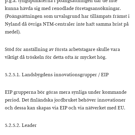
p.g.a. tyngdpunkterna i poängsättningen där de inte
kunna hävda sig med renodlade företagsansökningar.
(Poängsättningen som urvalsgrund har tillämpats främst i
Nyland då övriga NTM-centraler inte haft samma brist på
medel).
Stöd för anställning av första arbetstagare skulle vara
viktigt då tröskeln för detta ofta är mycket hög.
5.2.5.1. Landsbygdens innovationsgrupper / EIP
EIP grupperna bör göras mera synliga under kommande
period. Det finländska jordbruket behöver innovationer
och dessa kan skapas via EIP och via nätverket med EU.
5.2.5.2. Leader