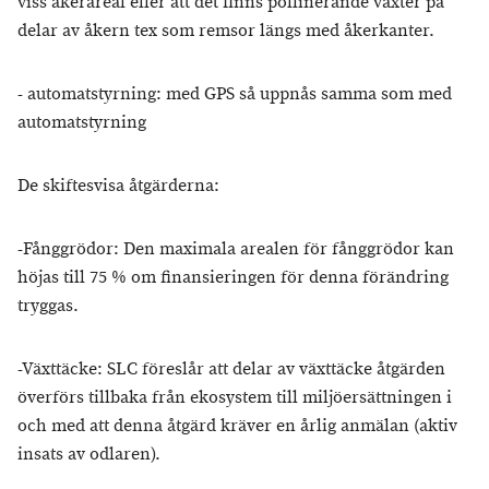
viss åkerareal eller att det finns pollinerande växter på
delar av åkern tex som remsor längs med åkerkanter.
- automatstyrning: med GPS så uppnås samma som med
automatstyrning
De skiftesvisa åtgärderna:
-Fånggrödor: Den maximala arealen för fånggrödor kan
höjas till 75 % om finansieringen för denna förändring
tryggas.
-Växttäcke: SLC föreslår att delar av växttäcke åtgärden
överförs tillbaka från ekosystem till miljöersättningen i
och med att denna åtgärd kräver en årlig anmälan (aktiv
insats av odlaren).