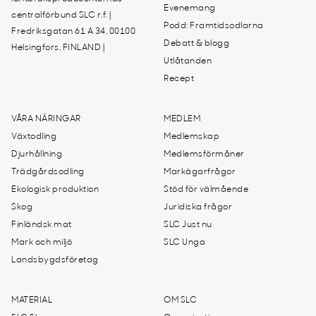
Evenemang
centralförbund SLC r.f. |
Podd: Framtidsodlarna
Fredriksgatan 61 A 34, 00100
Debatt & blogg
Helsingfors, FINLAND |
Utlåtanden
Recept
VÅRA NÄRINGAR
MEDLEM
Växtodling
Medlemskap
Djurhållning
Medlemsförmåner
Trädgårdsodling
Markägarfrågor
Ekologisk produktion
Stöd för välmående
Skog
Juridiska frågor
Finländsk mat
SLC Just nu
Mark och miljö
SLC Unga
Landsbygdsföretag
MATERIAL
OM SLC