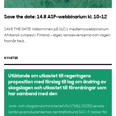
Save the date: 14.8 ASF-webbinarium kl. 10-12
SAVE THE DATE! Välkommen på SLC:s medlemswebbinarium
Afrikansk svinpest i Finland – läget, konsekvenserna och vägen
framåt fred...
NYHETER
Utlåtande om utkastet till regeringens
proposition med förslag till lag om ändring av
skogslagen och utkastet till förordningar som
har samband med den
Jord- och skogsbruksministerietVN/17651/2025Svenska
lantbruksproducenternas centralförbund SLC r.f. tackar för