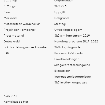
SLC Shop
Organisation
SLC logo
SLC 75 år
Skola
Uppgift
Marknad
Bakgrund
Material från webbinarier
Strategi
Projekt och kampanjer
Utvecklingsprogam
Pressmaterial
SLC:s miljöprogram 2019
Dataskydd
Handlingsprogram 2017-2022
Lokalavdelningars verksamhet
Ställningstaganden
FAQ
Producentförbunden
Lokalavdelningar
Skogsvårdsföreningarna
Bli medlem
Internationellt samarbete
SLC in other languages
KONTAKT
Kontaktuppgifter