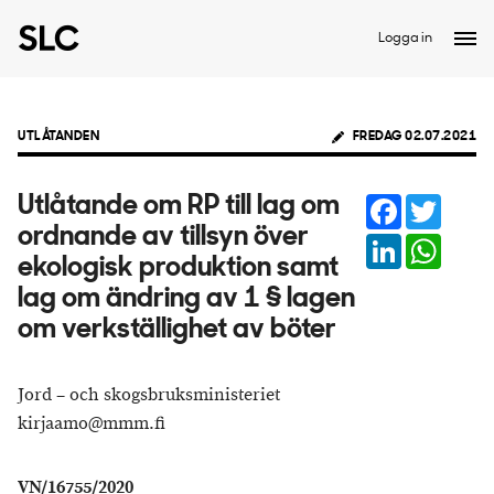
Logga in
UTLÅTANDEN
FREDAG 02.07.2021
Facebook
Twitter
Utlåtande om RP till lag om
ordnande av tillsyn över
LinkedIn
Whats
ekologisk produktion samt
lag om ändring av 1 § lagen
om verkställighet av böter
Jord – och skogsbruksministeriet
kirjaamo@mmm.fi
VN/16755/2020