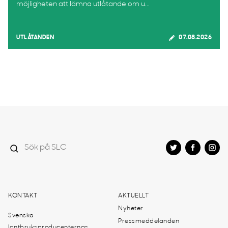
möjligheten att lämna utlåtande om u...
UTLÅTANDEN
07.08.2026
KONTAKT
AKTUELLT
Nyheter
Svenska
Pressmeddelanden
lantbruksproducenternas