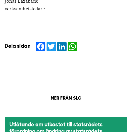
Jonas Laxåback
verksamhetsledare
Facebook
Twitter
LinkedIn
WhatsApp
Dela sidan
MER FRÅN SLC
Utlåtande om utkastet till statsrådets
förordning om ändring av statsrådets