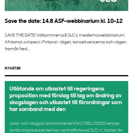
Save the date: 14.8 ASF-webbinarium kl. 10-12
SAVE THE DATE! Välkommen på SLC:s medlemswebbinarium
Afrikansk svinpest i Finland – läget, konsekvenserna och vägen
framåt fred...
NYHETER
Utlåtande om utkastet till regeringens
proposition med förslag till lag om ändring av
skogslagen och utkastet till förordningar som
har samband med den
Jord- och skogsbruksministerietVN/17651/2025Svenska
lantbruksproducenternas centralförbund SLC r.f. tackar för