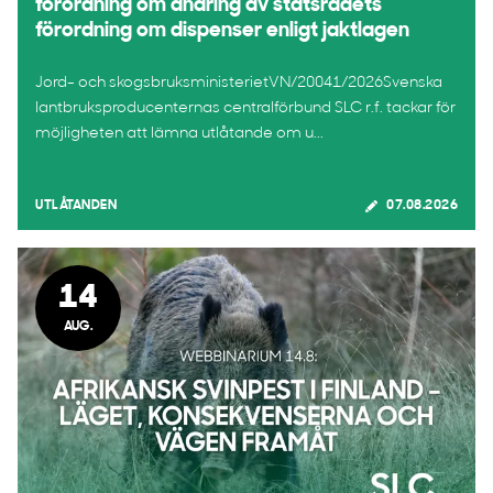
förordning om ändring av statsrådets
förordning om dispenser enligt jaktlagen
Jord- och skogsbruksministerietVN/20041/2026Svenska
lantbruksproducenternas centralförbund SLC r.f. tackar för
möjligheten att lämna utlåtande om u...
UTLÅTANDEN
07.08.2026
14
AUG.