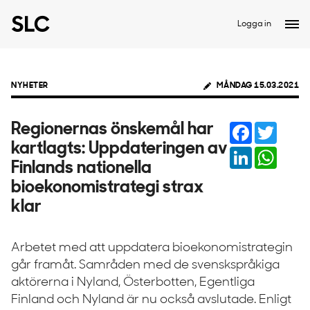
Logga in
NYHETER
MÅNDAG 15.03.2021
Facebook
Twitter
Regionernas önskemål har
kartlagts: Uppdateringen av
LinkedIn
Whats
Finlands nationella
bioekonomistrategi strax
klar
Arbetet med att uppdatera bioekonomistrategin
går framåt. Samråden med de svenskspråkiga
aktörerna i Nyland, Österbotten, Egentliga
Finland och Nyland är nu också avslutade. Enligt