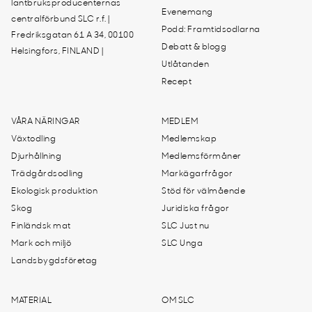
lantbruksproducenternas
Evenemang
centralförbund SLC r.f. |
Podd: Framtidsodlarna
Fredriksgatan 61 A 34, 00100
Debatt & blogg
Helsingfors, FINLAND |
Utlåtanden
Recept
VÅRA NÄRINGAR
MEDLEM
Växtodling
Medlemskap
Djurhållning
Medlemsförmåner
Trädgårdsodling
Markägarfrågor
Ekologisk produktion
Stöd för välmående
Skog
Juridiska frågor
Finländsk mat
SLC Just nu
Mark och miljö
SLC Unga
Landsbygdsföretag
MATERIAL
OM SLC