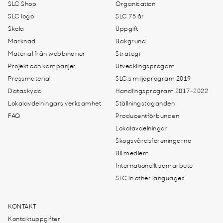
SLC Shop
Organisation
SLC logo
SLC 75 år
Skola
Uppgift
Marknad
Bakgrund
Material från webbinarier
Strategi
Projekt och kampanjer
Utvecklingsprogam
Pressmaterial
SLC:s miljöprogram 2019
Dataskydd
Handlingsprogram 2017-2022
Lokalavdelningars verksamhet
Ställningstaganden
FAQ
Producentförbunden
Lokalavdelningar
Skogsvårdsföreningarna
Bli medlem
Internationellt samarbete
SLC in other languages
KONTAKT
Kontaktuppgifter