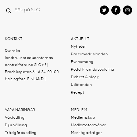
KONTAKT
AKTUELLT
Nyheter
Svenska
Pressmeddelanden
lantbruksproducenternas
Evenemang
centralförbund SLC r.f. |
Podd: Framtidsodlarna
Fredriksgatan 61 A 34, 00100
Debatt & blogg
Helsingfors, FINLAND |
Utlåtanden
Recept
VÅRA NÄRINGAR
MEDLEM
Växtodling
Medlemskap
Djurhållning
Medlemsförmåner
Trädgårdsodling
Markägarfrågor