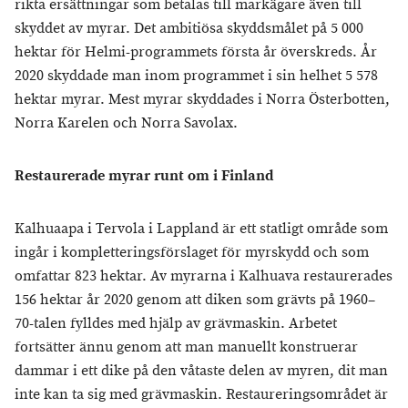
rikta ersättningar som betalas till markägare även till
skyddet av myrar. Det ambitiösa skyddsmålet på 5 000
hektar för Helmi-programmets första år överskreds. År
2020 skyddade man inom programmet i sin helhet 5 578
hektar myrar. Mest myrar skyddades i Norra Österbotten,
Norra Karelen och Norra Savolax.
Restaurerade myrar runt om i Finland
Kalhuaapa i Tervola i Lappland är ett statligt område som
ingår i kompletteringsförslaget för myrskydd och som
omfattar 823 hektar. Av myrarna i Kalhuava restaurerades
156 hektar år 2020 genom att diken som grävts på 1960–
70-talen fylldes med hjälp av grävmaskin. Arbetet
fortsätter ännu genom att man manuellt konstruerar
dammar i ett dike på den våtaste delen av myren, dit man
inte kan ta sig med grävmaskin. Restaureringsområdet är