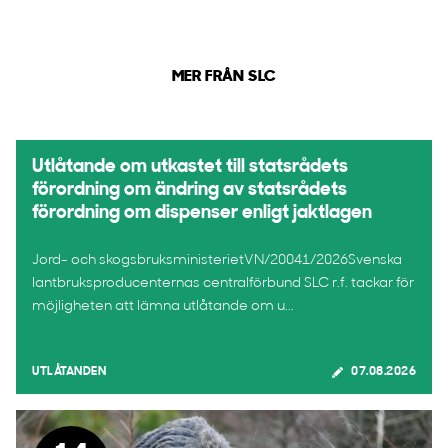
MER FRÅN SLC
Utlåtande om utkastet till statsrådets
förordning om ändring av statsrådets
förordning om dispenser enligt jaktlagen
Jord- och skogsbruksministerietVN/20041/2026Svenska
lantbruksproducenternas centralförbund SLC r.f. tackar för
möjligheten att lämna utlåtande om u...
UTLÅTANDEN
07.08.2026