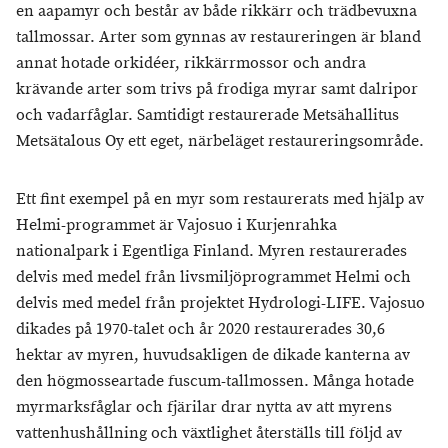
en aapamyr och består av både rikkärr och trädbevuxna
tallmossar. Arter som gynnas av restaureringen är bland
annat hotade orkidéer, rikkärrmossor och andra
krävande arter som trivs på frodiga myrar samt dalripor
och vadarfåglar. Samtidigt restaurerade Metsähallitus
Metsätalous Oy ett eget, närbeläget restaureringsområde.
Ett fint exempel på en myr som restaurerats med hjälp av
Helmi-programmet är Vajosuo i Kurjenrahka
nationalpark i Egentliga Finland. Myren restaurerades
delvis med medel från livsmiljöprogrammet Helmi och
delvis med medel från projektet Hydrologi-LIFE. Vajosuo
dikades på 1970-talet och år 2020 restaurerades 30,6
hektar av myren, huvudsakligen de dikade kanterna av
den högmosseartade fuscum-tallmossen. Många hotade
myrmarksfåglar och fjärilar drar nytta av att myrens
vattenhushållning och växtlighet återställs till följd av