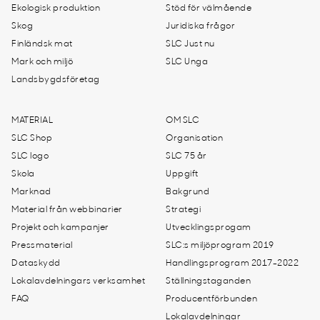
Ekologisk produktion
Stöd för välmående
Skog
Juridiska frågor
Finländsk mat
SLC Just nu
Mark och miljö
SLC Unga
Landsbygdsföretag
MATERIAL
OM SLC
SLC Shop
Organisation
SLC logo
SLC 75 år
Skola
Uppgift
Marknad
Bakgrund
Material från webbinarier
Strategi
Projekt och kampanjer
Utvecklingsprogam
Pressmaterial
SLC:s miljöprogram 2019
Dataskydd
Handlingsprogram 2017-2022
Lokalavdelningars verksamhet
Ställningstaganden
FAQ
Producentförbunden
Lokalavdelningar