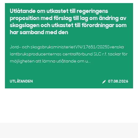
Utlåtande om utkastet till regeringens
proposition med förslag till lag om ändring av
skogslagen och utkastet till förordningar som
har samband med den
Jord- och skogsbruksministerietVN/17651/2025Svenska
lantbruksproducenternas centralförbund SLC r.f. tackar för
möjligheten att lämna utlåtande om u...
UTLÅTANDEN
07.08.2026