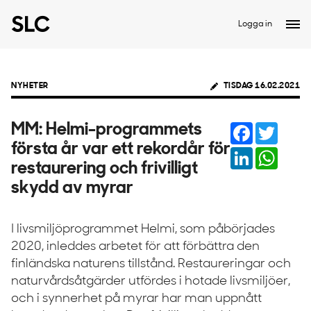
Logga in
NYHETER
TISDAG 16.02.2021
Facebook
Twitter
MM: Helmi-programmets
första år var ett rekordår för
LinkedIn
Whats
restaurering och frivilligt
skydd av myrar
I livsmiljöprogrammet Helmi, som påbörjades
2020, inleddes arbetet för att förbättra den
finländska naturens tillstånd. Restaureringar och
naturvårdsåtgärder utfördes i hotade livsmiljöer,
och i synnerhet på myrar har man uppnått