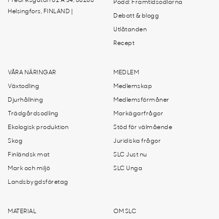
Fredriksgatan 61 A 34, 00100
Podd: Framtidsodlarna
Helsingfors, FINLAND |
Debatt & blogg
Utlåtanden
Recept
VÅRA NÄRINGAR
MEDLEM
Växtodling
Medlemskap
Djurhållning
Medlemsförmåner
Trädgårdsodling
Markägarfrågor
Ekologisk produktion
Stöd för välmående
Skog
Juridiska frågor
Finländsk mat
SLC Just nu
Mark och miljö
SLC Unga
Landsbygdsföretag
MATERIAL
OM SLC