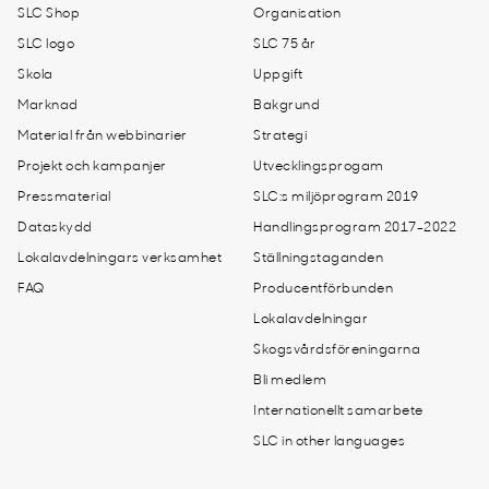
SLC Shop
Organisation
SLC logo
SLC 75 år
Skola
Uppgift
Marknad
Bakgrund
Material från webbinarier
Strategi
Projekt och kampanjer
Utvecklingsprogam
Pressmaterial
SLC:s miljöprogram 2019
Dataskydd
Handlingsprogram 2017-2022
Lokalavdelningars verksamhet
Ställningstaganden
FAQ
Producentförbunden
Lokalavdelningar
Skogsvårdsföreningarna
Bli medlem
Internationellt samarbete
SLC in other languages