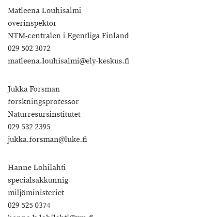
Matleena Louhisalmi
överinspektör
NTM-centralen i Egentliga Finland
029 502 3072
matleena.louhisalmi@ely-keskus.fi
Jukka Forsman
forskningsprofessor
Naturresursinstitutet
029 532 2395
jukka.forsman@luke.fi
Hanne Lohilahti
specialsakkunnig
miljöministeriet
029 525 0374