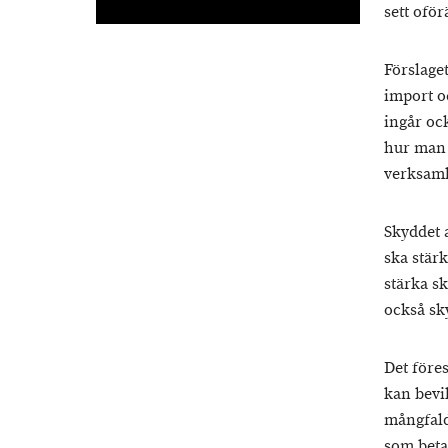
sett oför
Förslage
import o
ingår oc
hur man 
verksam
Skyddet 
ska stär
stärka s
också sk
Det föres
kan bevil
mångfald
som beta