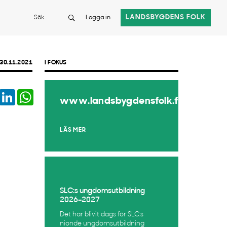
Sök
LANDSBYGDENS FOLK
Logga in
30.11.2021
I FOKUS
book
Twitter
LinkedIn
WhatsApp
www.landsbygdensfolk.fi
LÄS MER
SLC:s ungdomsutbildning
2026–2027
Det har blivit dags för SLC:s
nionde ungdomsutbildning