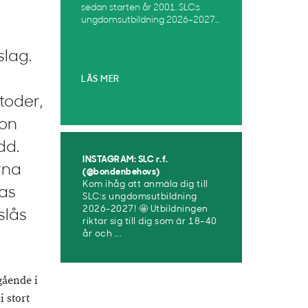
sedan starten år 2001. SLC:s
ungdomsutbildning 2026–2027...
slag.
v
LÄS MER
toder,
ion
dd.
INSTAGRAM: SLC r.f.
rna
(@bondenbehovs)
Kom ihåg att anmäla dig till
as
SLC:s ungdomsutbildning
2026-2027! 🤩 Utbildningen
slås
riktar sig till dig som är 18–40
år och ...
gående i
i stort