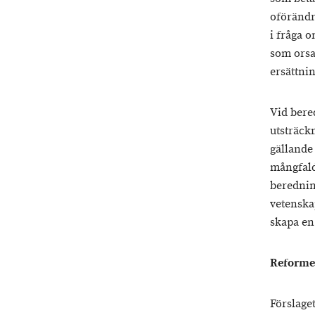
oförändra
i fråga 
som orsa
ersättni
Vid bere
utsträck
gällande
mångfald
berednin
vetenska
skapa en
Reforme
Förslage