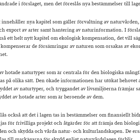
ändrade i förslaget, men det föreslås nya bestämmelser till lag
t innehåller nya kapitel som gäller förvaltning av naturvården,
ch export av arter samt hantering av naturinformation. I försl
kså ett helt nytt kapitel om ekologisk kompensation, det vill s
kompenserar de försämringar av naturen som orsakas av ek
het.
av hotade naturtyper som är centrala för den biologiska mång
kas på olika sätt. Den ökade informationen har utökat behovet a
kyddet av naturtyper, och tryggandet av livsmiljöerna främjar s
yddet av hotade arter som är beroende av dem.
lås också att det i lagen tas in bestämmelser om finansiellt bi
jas för frivilliga projekt och åtgärder för att främja den biolog
en och skydda och vårda natur- och kulturlandskapen. De ers
las till markägarna för skydd enligt naturvårdslagen förblir