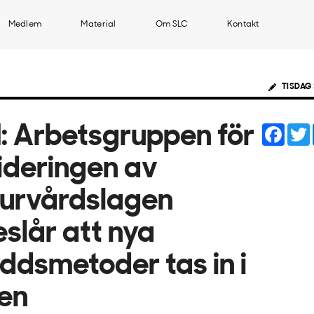
Medlem
Material
Om SLC
Kontakt
TISDAG 
Face
 Arbetsgruppen för
ideringen av
urvårdslagen
eslår att nya
ddsmetoder tas in i
en