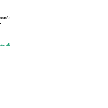
 sänds
t
ag till