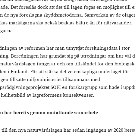
de. Det föreslås dock att det till lagen fogas en möjlighet till 
om de nya föreslagna skyddsmetoderna. Samverkan av de oläge
kas markägarna ska också beaktas bättre än för närvarande i
ngarna.
dningen av reformen har man utnyttjat forskningsdata i stor
ning. Beredningen har grundat sig på utredningar om hur väl 
 naturvårdslagen fungerar och om tillståndet för den biologisk
en i Finland. För att stärka det vetenskapliga underlaget för
gen tillsatte miljöministeriet tillsammans med
psrådgivningsprojektet SOFI en forskargrupp som hade i uppdr
 helhetsbild av lagreformens konsekvenser.
n har beretts genom omfattande samarbete
t till den nya naturvårdslagen har sedan ingången av 2020 beret