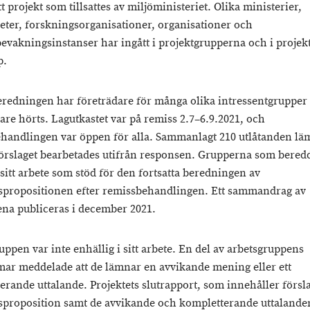
 projekt som tillsattes av miljöministeriet. Olika ministerier,
ter, forskningsorganisationer, organisationer och
bevakningsinstanser har ingått i projektgrupperna och i projek
p.
redningen har företrädare för många olika intressentgrupper
re hörts. Lagutkastet var på remiss 2.7–6.9.2021, och
handlingen var öppen för alla. Sammanlagt 210 utlåtanden l
förslaget bearbetades utifrån responsen. Grupperna som bered
 sitt arbete som stöd för den fortsatta beredningen av
spropositionen efter remissbehandlingen. Ett sammandrag av
ena publiceras i december 2021.
ppen var inte enhällig i sitt arbete. En del av arbetsgruppens
r meddelade att de lämnar en avvikande mening eller ett
rande uttalande. Projektets slutrapport, som innehåller förslag
sproposition samt de avvikande och kompletterande uttalande