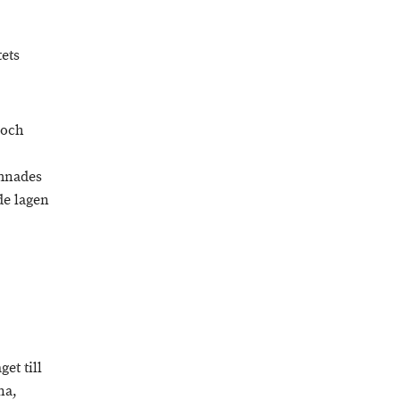
tets
 och
ämnades
de lagen
et till
na,