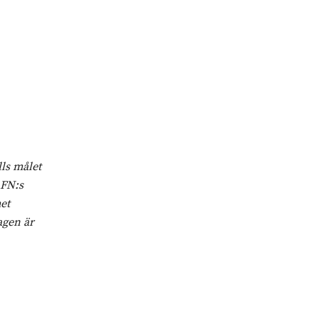
ls målet
 FN:s
et
agen är