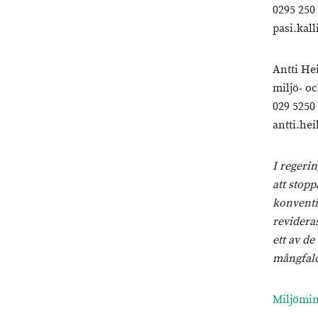
0295 250
pasi.kall
Antti He
miljö- o
029 5250
antti.he
I regeri
att stop
konventi
revidera
ett av de
mångfald
Miljömin