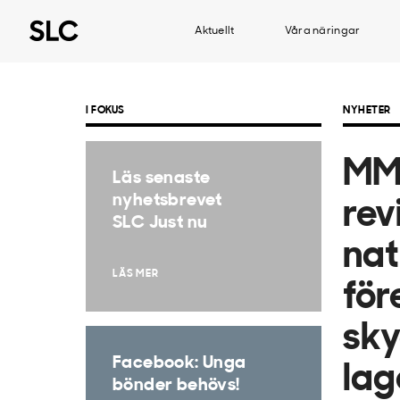
Aktuellt
Våra näringar
I FOKUS
NYHETER
MM:
Läs senaste
nyhetsbrevet
rev
SLC Just nu
nat
LÄS MER
för
sky
Facebook: Unga
lag
bönder behövs!