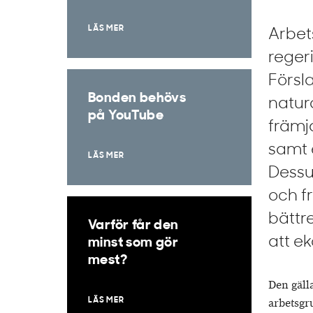
LÄS MER
Arbets
reger
Försl
Bonden behövs
natur
på YouTube
främj
samt e
LÄS MER
Dessu
och f
bättre
Varför får den
att ek
minst som gör
mest?
Den gäll
LÄS MER
arbetsgru