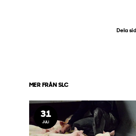
Dela si
MER FRÅN SLC
31
JULI