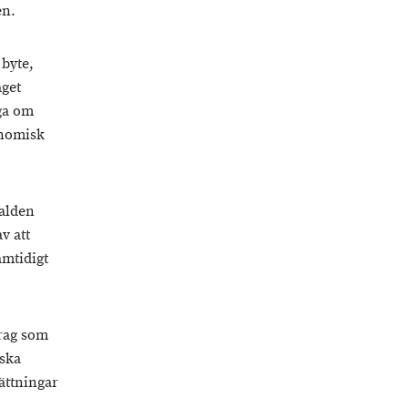
en.
 byte,
aget
äga om
onomisk
falden
v att
amtidigt
drag som
iska
ättningar