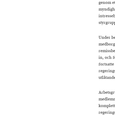
genom ett
myndighe
intresse
styrgrup
Under be
medborga
remissbe
in, och 
fortsatte
regering
utlåtand
Arbetsgru
medlemma
komplette
regering