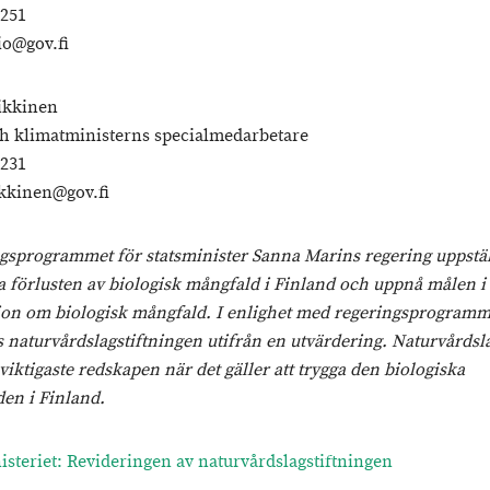
 251
io@gov.fi
ikkinen
ch klimatministerns specialmedarbetare
 231
ikkinen@gov.fi
ngsprogrammet för statsminister Sanna Marins regering uppstäl
pa förlusten av biologisk mångfald i Finland och uppnå målen i
on om biologisk mångfald. I enlighet med regeringsprogramm
s naturvårdslagstiftningen utifrån en utvärdering. Naturvårdsl
 viktigaste redskapen när det gäller att trygga den biologiska
en i Finland.
isteriet: Revideringen av naturvårdslagstiftningen