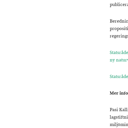
publicer
Berednin
propositi
regering
Statsråde
ny natur
Statsråd
Mer inf
Pasi Kall
lagstiftn
miljömin