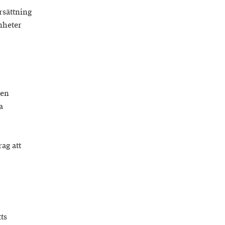
ersättning
nheter
den
a
ag att
ts