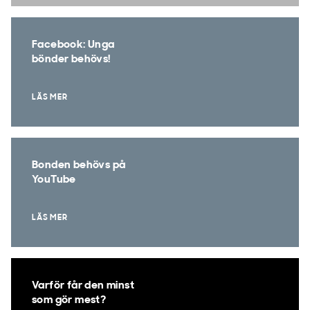
Facebook: Unga
bönder behövs!
LÄS MER
Bonden behövs på
YouTube
LÄS MER
Varför får den minst
som gör mest?