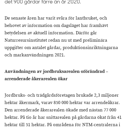
det 900 gårdar färre än år 2020.
De senaste åren har varit svåra för lantbruket, och
behovet av information om dagsläget har framhävt
betydelsen av aktuell information. Därför går
Naturresursinstitutet redan nu ut med preliminära
uppgifter om antalet gårdar, produktionsinriktningarna
och markanvändningen 2021.
Användningen av jordbruksarealen oförändrad –
arrenderade åkerarealen ökar
Jordbruks- och trädgårdsföretagen brukade 2,3 miljoner
hektar åkermark, varav 850 000 hektar var arrendeåkrar.
Den arrenderade åkerarealen ökade med nästan 77 000
hektar. På tio år har snittarealen på gårdarna ökat från 41
hektar till 51 hektar. På områdena för NTM-centralerna i