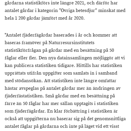
gårdarna statistikförs inte längre 2021, och därför har
antalet gårdar i kategorin ”Övriga betesdjur” minskat med
hela 1 200 gårdar jämfört med år 2020.
"Antalet fjäderfägårdar baserades i år och kommer att
baseras framöver på Naturresursinstitutets
statistikförfrågan på gårdar med en besättning på 50
fåglar eller fler. Den nya datainsamlingen möjliggör att vi
kan publicera statistiken tidigare. Hittills har statistiken
upprättats utifrån uppgifter som samlats in i samband
med stödansökan. Att statistiken inte längre omfattar
hästar avspeglas på antalet gårdar mer än ändringen av
fjäderfästatistiken. Små gårdar med en besättning på
färre än 50 fåglar har mer sällan upptagits i statistiken
som fjäderfägårdar. En klar förbättring i statistiken är
också att uppgifterna nu baserar sig på det genomsnittliga
antalet fåglar på gårdarna och inte på läget vid ett visst