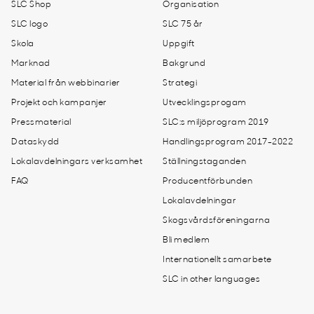
SLC Shop
Organisation
SLC logo
SLC 75 år
Skola
Uppgift
Marknad
Bakgrund
Material från webbinarier
Strategi
Projekt och kampanjer
Utvecklingsprogam
Pressmaterial
SLC:s miljöprogram 2019
Dataskydd
Handlingsprogram 2017-2022
Lokalavdelningars verksamhet
Ställningstaganden
FAQ
Producentförbunden
Lokalavdelningar
Skogsvårdsföreningarna
Bli medlem
Internationellt samarbete
SLC in other languages