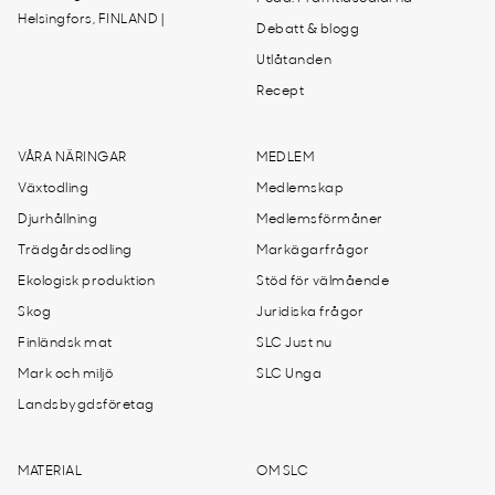
Helsingfors, FINLAND |
Debatt & blogg
Utlåtanden
Recept
VÅRA NÄRINGAR
MEDLEM
Växtodling
Medlemskap
Djurhållning
Medlemsförmåner
Trädgårdsodling
Markägarfrågor
Ekologisk produktion
Stöd för välmående
Skog
Juridiska frågor
Finländsk mat
SLC Just nu
Mark och miljö
SLC Unga
Landsbygdsföretag
MATERIAL
OM SLC