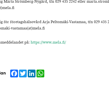
g Märta Strömberg-Nygård, tfn 029 435 2242 eller marta.strom
t)mela.fi
g för företagshälsovård Arja Peltomäki-Vastamaa, tfn 029 435 2
tomaki-vastamaa(at)mela.fi
smeddelandet på:
https://www.mela.fi/
Facebook
Twitter
LinkedIn
WhatsApp
dan