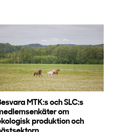
Besvara MTK:s och SLC:s
medlemsenkäter om
ekologisk produktion och
hästsektorn