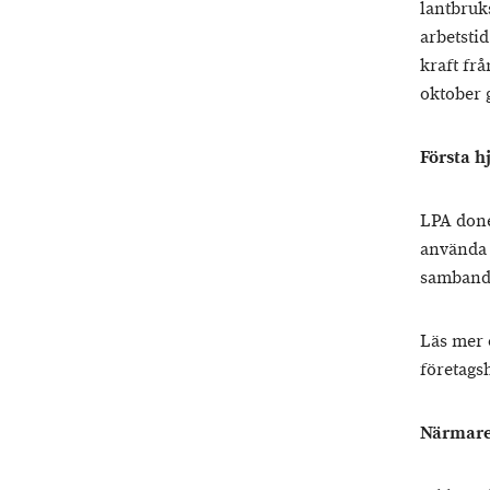
lantbruk
arbetsti
kraft fr
oktober 
Första h
LPA done
använda 
samband 
Läs mer 
företags
Närmare