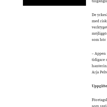
tillgängl
De yrkes
med risk
verktyge
möjliggö
som hör 
– Appen g
tidigare 
hanterin
Arja Pel
Uppgifte
Företags
som regi