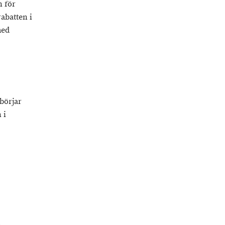
n för
abatten i
med
börjar
 i