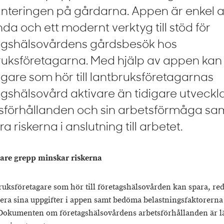
anteringen på gårdarna. Appen är enkel a
da och ett modernt verktyg till stöd för
agshälsovårdens gårdsbesök hos
ruksföretagarna. Med hjälp av appen kan
agare som hör till lantbruksföretagarnas
agshälsovård aktivare än tidigare utveckl
sförhållanden och sin arbetsförmåga sa
a riskerna i anslutning till arbetet.
vare grepp minskar riskerna
ruksföretagare som hör till företagshälsovården kan spara, re
era sina uppgifter i appen samt bedöma belastningsfaktorerna 
 Dokumenten om företagshälsovårdens arbetsförhållanden är lä