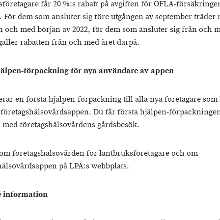
sföretagare får 20 %:s rabatt på avgiften för OFLA-försäkringe
d. För dem som ansluter sig före utgången av september träder r
ån och med början av 2022, för dem som ansluter sig från och 
gäller rabatten från och med året därpå.
jälpen-förpackning för nya användare av appen
rar en första hjälpen-förpackning till alla nya företagare som 
företagshälsovårdsappen. Du får första hjälpen-förpackningen
med företagshälsovårdens gårdsbesök.
om företagshälsovården för lantbruksföretagare och om
hälsovårdsappen på LPA:s webbplats.
 information