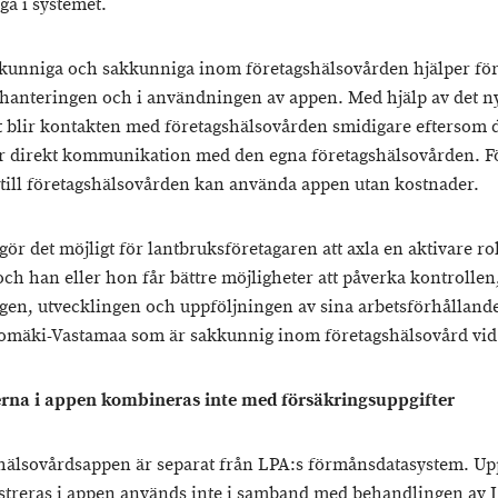
iga i systemet.
kunniga och sakkunniga inom företagshälsovården hjälper fö
hanteringen och i användningen av appen. Med hjälp av det n
t blir kontakten med företagshälsovården smidigare eftersom 
r direkt kommunikation med den egna företagshälsovården. F
till företagshälsovården kan använda appen utan kostnader.
ör det möjligt för lantbruksföretagaren att axla en aktivare ro
och han eller hon får bättre möjligheter att påverka kontrollen
gen, utvecklingen och uppföljningen av sina arbetsförhålland
tomäki-Vastamaa som är sakkunnig inom företagshälsovård vid
rna i appen kombineras inte med försäkringsuppgifter
hälsovårdsappen är separat från LPA:s förmånsdatasystem. Up
streras i appen används inte i samband med behandlingen av 