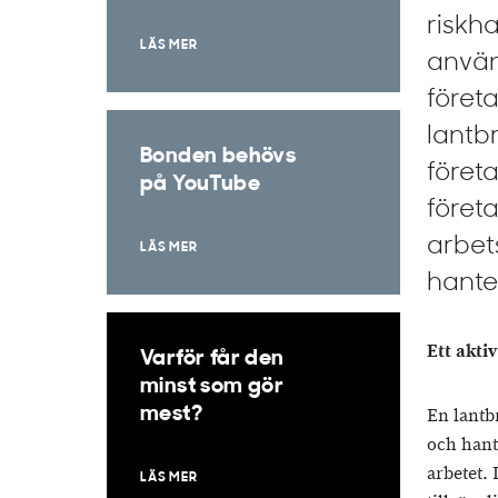
riskh
LÄS MER
använ
föret
lantb
Bonden behövs
föret
på YouTube
föret
arbet
LÄS MER
hanter
Ett akti
Varför får den
minst som gör
mest?
En lantb
och hant
arbetet.
LÄS MER