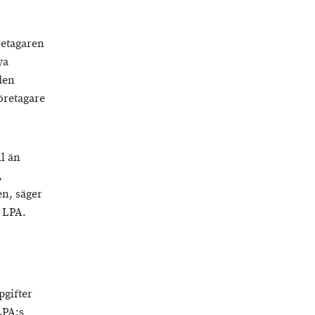
retagaren
ya
den
öretagare
ll än
,
en, säger
 LPA.
pgifter
LPA:s