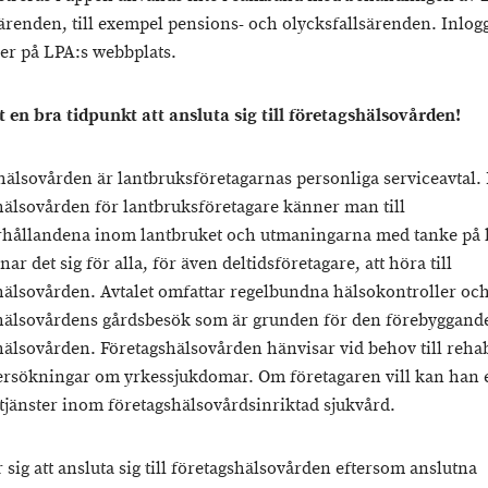
renden, till exempel pensions- och olycksfallsärenden. Inlog
er på LPA:s webbplats.
t en bra tidpunkt att ansluta sig till företagshälsovården!
hälsovården är lantbruksföretagarnas personliga serviceavtal.
hälsovården för lantbruksföretagare känner man till
rhållandena inom lantbruket och utmaningarna med tanke på 
nar det sig för alla, för även deltidsföretagare, att höra till
hälsovården. Avtalet omfattar regelbundna hälsokontroller oc
hälsovårdens gårdsbesök som är grunden för den förebyggand
hälsovården. Företagshälsovården hänvisar vid behov till rehab
rsökningar om yrkessjukdomar. Om företagaren vill kan han 
 tjänster inom företagshälsovårdsinriktad sjukvård.
 sig att ansluta sig till företagshälsovården eftersom anslutna