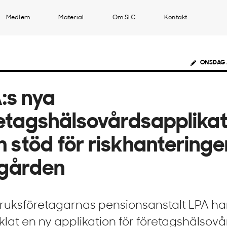
Medlem
Material
Om SLC
Kontakt
ONSDAG 
:s nya
etagshälsovårdsapplikat
 stöd för riskhanteringe
gården
ruksföretagarnas pensionsanstalt LPA ha
klat en ny applikation för företagshälsovå