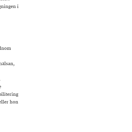
gningen i
 Inom
hälsan,
h
e
ilitering
eller hon