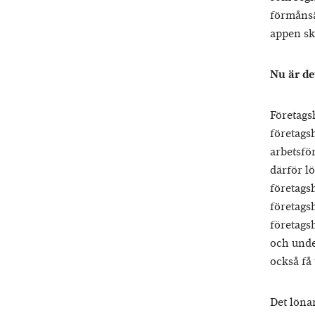
förmånsä
appen sk
Nu är de
Företags
företags
arbetsfö
därför lö
företags
företags
företags
och unde
också få
Det lönar