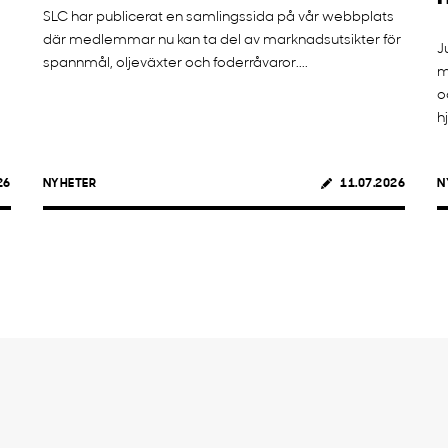
SLC har publicerat en samlingssida på vår webbplats
där medlemmar nu kan ta del av marknadsutsikter för
J
spannmål, oljeväxter och foderråvaror....
m
o
h
26
NYHETER
11.07.2026
N