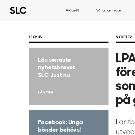
Aktuellt
Våra näringar
I FOKUS
NYHETER
LPA
Läs senaste
nyhetsbrevet
för
SLC Just nu
som
LÄS MER
på 
Lantb
Facebook: Unga
bönder behövs!
utvec