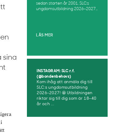
sedan starten år 2001. SLC:s
tt
ungdomsutbildning 2026–2027...
LÄS MER
 en
a sina
mt
INSTAGRAM: SLC r.f.
(@bondenbehovs)
Kom ihåg att anmäla dig till
SLC:s ungdomsutbildning
2026-2027! 🤩 Utbildningen
riktar sig till dig som är 18–40
år och ...
digera
i
tt