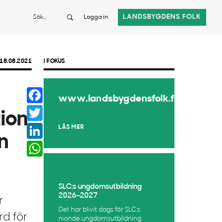
Sök
LANDSBYGDENS FOLK
Logga in
18.08.2021
I FOKUS
Facebook
www.landsbygdensfolk.fi
Twitter
ion
LinkedIn
LÄS MER
n
WhatsApp
SLC:s ungdomsutbildning
2026–2027
r
Det har blivit dags för SLC:s
rd för
nionde ungdomsutbildning