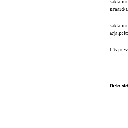
sakkunni
nygard(a
sakkunni
arja.pel
Läs pres
Dela si