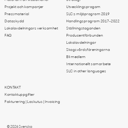
Material från webbinarier
Strategi
Projekt och kampanjer
Utvecklingsprogam
Pressmaterial
SLC:s miljöprogram 2019
Dataskydd
Handlingsprogram 2017-2022
Lokalavdelningars verksamhet
Ställningstaganden
FAQ
Producentförbunden
Lokalavdelningar
Skogsvårdsföreningarna
Bli medlem
Internationellt samarbete
SLC in other languages
KONTAKT
Kontaktuppgifter
Fakturering | Laskutus | Invoicing
© 2026 Svenska