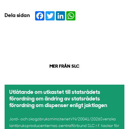
Facebook
Twitter
LinkedIn
WhatsApp
Dela sidan
MER FRÅN SLC
Utlåtande om utkastet till statsrådets
förordning om ändring av statsrådets
förordning om dispenser enligt jaktlagen
Jord- och skogsbruksministerietVN/20041/2026Svenska
lantbruksproducenternas centralförbund SLC r.f. tackar för