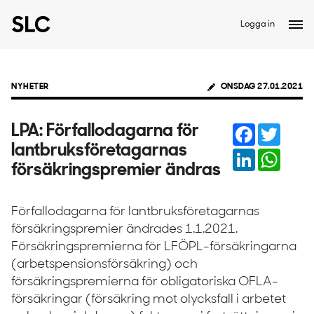
Logga in
NYHETER
ONSDAG 27.01.2021
Facebook
Twitter
LPA: Förfallodagarna för
lantbruksföretagarnas
LinkedIn
Whats
försäkringspremier ändras
Förfallodagarna för lantbruksföretagarnas
försäkringspremier ändrades 1.1.2021.
Försäkringspremierna för LFÖPL-försäkringarna
(arbetspensionsförsäkring) och
försäkringspremierna för obligatoriska OFLA-
försäkringar (försäkring mot olycksfall i arbetet