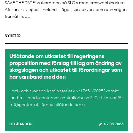
SAVE THE DATE! Välkommen på SLC:s medlemswebbinarium
Afrikansk svinpest i Finland – läget, konsekvenserna och vägen
framåt fred...
NYHETER
Utlåtande om utkastet till regeringens
proposition med förslag till lag om ändring av
skogslagen och utkastet till förordningar som
har samband med den
Jord- och skogsbruksministerietVN/17651/2025Svenska
lantbruksproducenternas centralförbund SLC r.f. tackar för
möjligheten att lämna utlåtande om u...
UTLÅTANDEN
07.08.2026