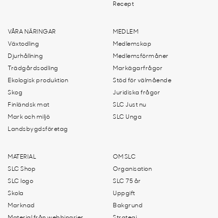
Recept
VÅRA NÄRINGAR
MEDLEM
Växtodling
Medlemskap
Djurhållning
Medlemsförmåner
Trädgårdsodling
Markägarfrågor
Ekologisk produktion
Stöd för välmående
Skog
Juridiska frågor
Finländsk mat
SLC Just nu
Mark och miljö
SLC Unga
Landsbygdsföretag
MATERIAL
OM SLC
SLC Shop
Organisation
SLC logo
SLC 75 år
Skola
Uppgift
Marknad
Bakgrund