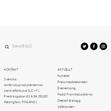
KONTAKT
AKTUELLT
Nyheter
Svenska
Pressmeddelanden
lantbruksproducenternas
Evenemang
centralförbund SLC r.f. |
Podd: Framtidsodlarna
Fredriksgatan 61 A 34, 00100
Debatt & blogg
Helsingfors, FINLAND |
Utlåtanden