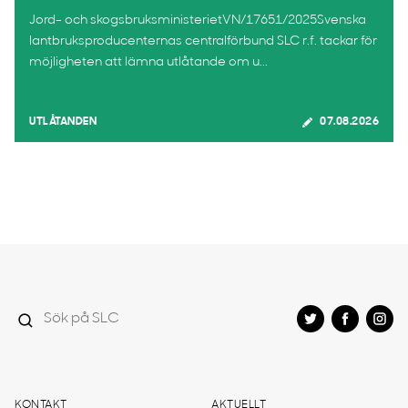
Jord- och skogsbruksministerietVN/17651/2025Svenska
lantbruksproducenternas centralförbund SLC r.f. tackar för
möjligheten att lämna utlåtande om u...
UTLÅTANDEN
07.08.2026
KONTAKT
AKTUELLT