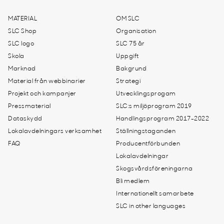
MATERIAL
OM SLC
SLC Shop
Organisation
SLC logo
SLC 75 år
Skola
Uppgift
Marknad
Bakgrund
Material från webbinarier
Strategi
Projekt och kampanjer
Utvecklingsprogam
Pressmaterial
SLC:s miljöprogram 2019
Dataskydd
Handlingsprogram 2017-2022
Lokalavdelningars verksamhet
Ställningstaganden
FAQ
Producentförbunden
Lokalavdelningar
Skogsvårdsföreningarna
Bli medlem
Internationellt samarbete
SLC in other languages