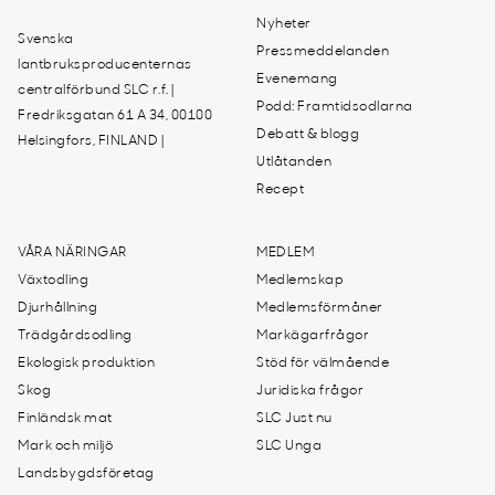
Nyheter
Svenska
Pressmeddelanden
lantbruksproducenternas
Evenemang
centralförbund SLC r.f. |
Podd: Framtidsodlarna
Fredriksgatan 61 A 34, 00100
Debatt & blogg
Helsingfors, FINLAND |
Utlåtanden
Recept
VÅRA NÄRINGAR
MEDLEM
Växtodling
Medlemskap
Djurhållning
Medlemsförmåner
Trädgårdsodling
Markägarfrågor
Ekologisk produktion
Stöd för välmående
Skog
Juridiska frågor
Finländsk mat
SLC Just nu
Mark och miljö
SLC Unga
Landsbygdsföretag