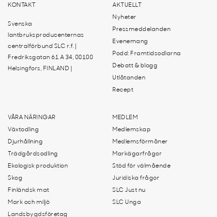
KONTAKT
AKTUELLT
Nyheter
Svenska
Pressmeddelanden
lantbruksproducenternas
Evenemang
centralförbund SLC r.f. |
Podd: Framtidsodlarna
Fredriksgatan 61 A 34, 00100
Debatt & blogg
Helsingfors, FINLAND |
Utlåtanden
Recept
VÅRA NÄRINGAR
MEDLEM
Växtodling
Medlemskap
Djurhållning
Medlemsförmåner
Trädgårdsodling
Markägarfrågor
Ekologisk produktion
Stöd för välmående
Skog
Juridiska frågor
Finländsk mat
SLC Just nu
Mark och miljö
SLC Unga
Landsbygdsföretag