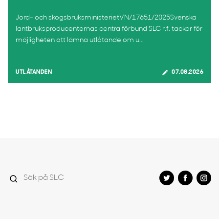
Jord- och skogsbruksministerietVN/17651/2025Svenska
lantbruksproducenternas centralförbund SLC r.f. tackar för
möjligheten att lämna utlåtande om u...
UTLÅTANDEN
07.08.2026