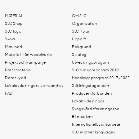
MATERIAL
OM SLC
SLC Shop
Organisation
SLC logo
SLC 75 år
Skola
Uppgift
Marknad
Bakgrund
Material från webbinarier
Strategi
Projekt och kampanjer
Utvecklingsprogam
Pressmaterial
SLC:s miljöprogram 2019
Dataskydd
Handlingsprogram 2017-2022
Lokalavdelningars verksamhet
Ställningstaganden
FAQ
Producentförbunden
Lokalavdelningar
Skogsvårdsföreningarna
Bli medlem
Internationellt samarbete
SLC in other languages