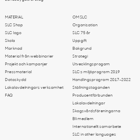
MATERIAL
OM SLC
SLC Shop
Organisation
SLC logo
SLC 75 år
Skola
Uppgift
Marknad
Bakgrund
Material från webbinarier
Strategi
Projekt och kampanjer
Utvecklingsprogam
Pressmaterial
SLC:s miljöprogram 2019
Dataskydd
Handlingsprogram 2017-2022
Lokalavdelningars verksamhet
Ställningstaganden
FAQ
Producentförbunden
Lokalavdelningar
Skogsvårdsföreningarna
Bli medlem
Internationellt samarbete
SLC in other languages