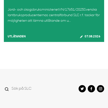
Jord- och skogsbruksministerietVN/17651/2025Svenska
lantbruksproducenternas centralförbund SLC r.f. tackar för
möjligheten att lämna utlåtande om u...
UTLÅTANDEN
07.08.2026