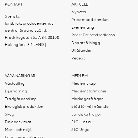
KONTAKT
AKTUELLT
Nyheter
Svenska
Pressmeddelanden
lantbruksproducenternas
Evenemang
centralförbund SLC r.f. |
Podd: Framtidsodlarna
Fredriksgatan 61 A 34, 00100
Debatt & blogg
Helsingfors, FINLAND |
Utlåtanden
Recept
VÅRA NÄRINGAR
MEDLEM
Växtodling
Medlemskap
Djurhållning
Medlemsförmåner
Trädgårdsodling
Markägarfrågor
Ekologisk produktion
Stöd för välmående
Skog
Juridiska frågor
Finländsk mat
SLC Just nu
Mark och miljö
SLC Unga
Landsbygdsföretag