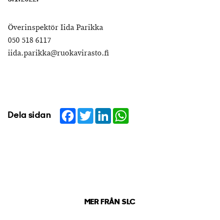
Överinspektör Iida Parikka
050 518 6117
iida.parikka@ruokavirasto.fi
Facebook
Twitter
LinkedIn
WhatsApp
Dela sidan
MER FRÅN SLC