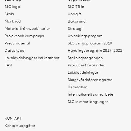
SLC logo
SLC 75 år
Skola
Uppgift
Marknad
Bakgrund
Material från webbinarier
Strategi
Projekt och kampanjer
Utvecklingsprogam
Pressmaterial
SLC:s miljöprogram 2019
Dataskydd
Handlingsprogram 2017-2022
Lokalavdelningars verksamhet
Ställningstaganden
FAQ
Producentförbunden
Lokalavdelningar
Skogsvårdsföreningarna
Bli medlem
Internationellt samarbete
SLC in other languages
KONTAKT
Kontaktuppgifter