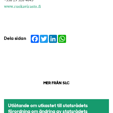
+358 29 520 4043
www.ruokavirasto.fi
Facebook
Twitter
LinkedIn
WhatsApp
Dela sidan
MER FRÅN SLC
Utlåtande om utkastet till statsrådets
förordning om ändring av statsrådets