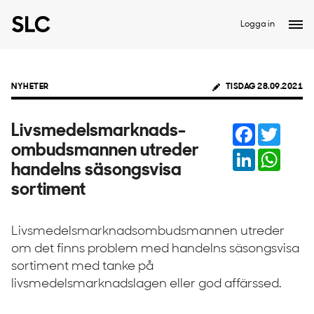
Logga in
NYHETER
TISDAG 28.09.2021
Facebook
Twitter
Livsmedelsmarknads-
ombudsmannen utreder
LinkedIn
Whats
handelns säsongsvisa
sortiment
Livsmedelsmarknadsombudsmannen utreder
om det finns problem med handelns säsongsvisa
sortiment med tanke på
livsmedelsmarknadslagen eller god affärssed.