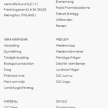
Evenemang
centralförbund SLC r.f. |
Podd: Framtidsodlarna
Fredriksgatan 61 A 34, 00100
Debatt & blogg
Helsingfors, FINLAND |
Utlåtanden
Recept
VÅRA NÄRINGAR
MEDLEM
Växtodling
Medlemskap
Djurhållning
Medlemsförmåner
Trädgårdsodling
Markägarfrågor
Ekologisk produktion
Stöd för välmående
Skog
Juridiska frågor
Finländsk mat
SLC Just nu
Mark och miljö
SLC Unga
Landsbygdsföretag
MATERIAL
OM SLC
SLC Shop
Organisation