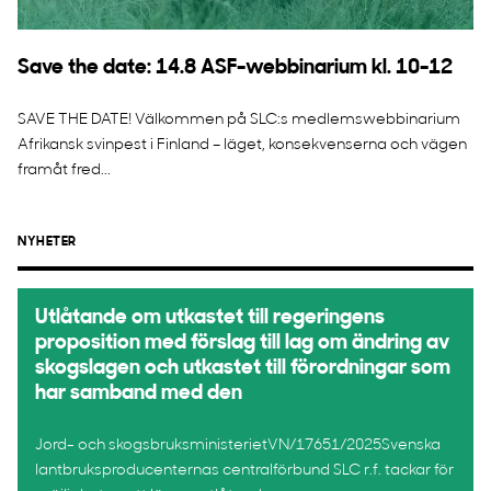
Save the date: 14.8 ASF-webbinarium kl. 10-12
SAVE THE DATE! Välkommen på SLC:s medlemswebbinarium
Afrikansk svinpest i Finland – läget, konsekvenserna och vägen
framåt fred...
NYHETER
Utlåtande om utkastet till regeringens
proposition med förslag till lag om ändring av
skogslagen och utkastet till förordningar som
har samband med den
Jord- och skogsbruksministerietVN/17651/2025Svenska
lantbruksproducenternas centralförbund SLC r.f. tackar för