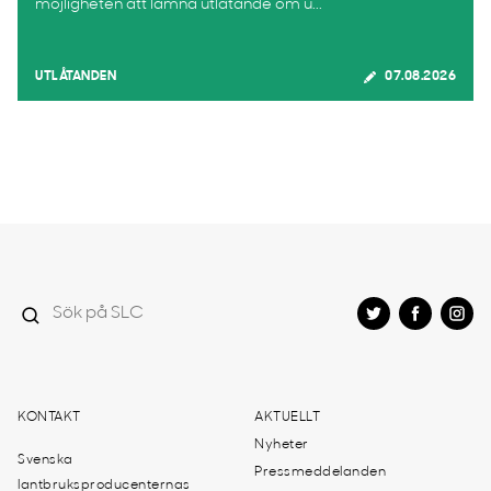
möjligheten att lämna utlåtande om u...
UTLÅTANDEN
07.08.2026
KONTAKT
AKTUELLT
Nyheter
Svenska
Pressmeddelanden
lantbruksproducenternas