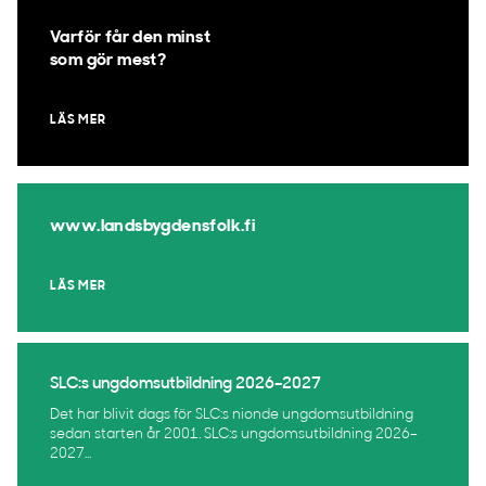
Varför får den minst
som gör mest?
LÄS MER
www.landsbygdensfolk.fi
LÄS MER
SLC:s ungdomsutbildning 2026–2027
Det har blivit dags för SLC:s nionde ungdomsutbildning
sedan starten år 2001. SLC:s ungdomsutbildning 2026–
2027...