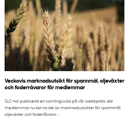
Veckovis marknadsutsikt för spannmål, oljeväxter
och foderråvaror för medlemmar
SLC har publicerat en samlingssida på vår webbplats där
medlemmar nu kan ta del av marknadsutsikter för spannmål,
oljeväxter och foderråvaror....