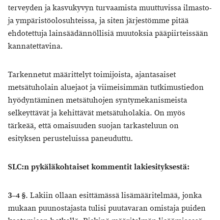
terveyden ja kasvukyvyn turvaamista muuttuvissa ilmasto-
ja ympäristöolosuhteissa, ja siten järjestömme pitää
ehdotettuja lainsäädännöllisiä muutoksia pääpiirteissään
kannatettavina.
Tarkennetut määrittelyt toimijoista, ajantasaiset
metsätuholain aluejaot ja viimeisimmän tutkimustiedon
hyödyntäminen metsätuhojen syntymekanismeista
selkeyttävät ja kehittävät metsätuholakia. On myös
tärkeää, että omaisuuden suojan tarkasteluun on
esityksen perusteluissa paneuduttu.
SLC:n pykäläkohtaiset kommentit lakiesityksestä:
3–4 §
. Lakiin ollaan esittämässä lisämääritelmää, jonka
mukaan puunostajasta tulisi puutavaran omistaja puiden