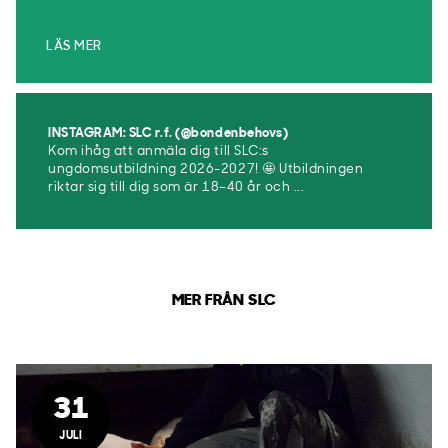
LÄS MER
INSTAGRAM: SLC r.f. (@bondenbehovs)
Kom ihåg att anmäla dig till SLC:s
ungdomsutbildning 2026-2027! 🤩 Utbildningen
riktar sig till dig som är 18–40 år och ...
MER FRÅN SLC
31
JULI