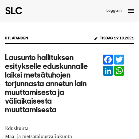
Logga in
UTLÅTANDEN
TISDAG 19.10.2021
Facebook
Twitter
Lausunto hallituksen
esitykselle eduskunnalle
LinkedIn
Whats
laiksi metsätuhojen
torjunnasta annetun lain
muuttamisesta ja
väliaikaisesta
muuttamisesta
Eduskunta
Maa- ja metsätalousvaliokunta