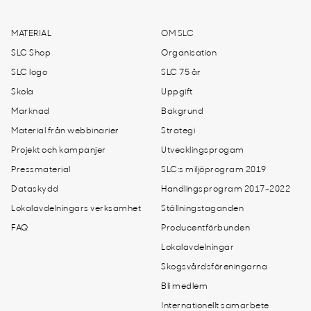
MATERIAL
OM SLC
SLC Shop
Organisation
SLC logo
SLC 75 år
Skola
Uppgift
Marknad
Bakgrund
Material från webbinarier
Strategi
Projekt och kampanjer
Utvecklingsprogam
Pressmaterial
SLC:s miljöprogram 2019
Dataskydd
Handlingsprogram 2017-2022
Lokalavdelningars verksamhet
Ställningstaganden
FAQ
Producentförbunden
Lokalavdelningar
Skogsvårdsföreningarna
Bli medlem
Internationellt samarbete