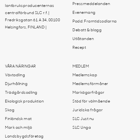
Pressmeddelanden
lantbruksproducenternas
Evenemang
centralförbund SLC r.f. |
Fredriksgatan 61 A 34, 00100
Podd: Framtidsodlarna
Helsingfors, FINLAND |
Debatt & blogg
Utlåtanden
Recept
VÅRA NÄRINGAR
MEDLEM
Växtodling
Medlemskap
Djurhållning
Medlemsförmåner
Trädgårdsodling
Markägarfrågor
Ekologisk produktion
Stöd för välmående
Skog
Juridiska frågor
Finländsk mat
SLC Just nu
Mark och miljö
SLC Unga
Landsbygdsföretag