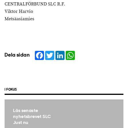
CENTRALFÖRBUND SLC R.F.
Viktor Harvio
Metsäasiamies
Facebook
Twitter
LinkedIn
WhatsApp
Dela sidan
I FOKUS
Läs senaste
nyhetsbrevet SLC
Just nu