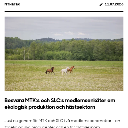
NYHETER
11.07.2026
Besvara MTK:s och SLC:s medlemsenkäter om
ekologisk produktion och hästsektorn
Just nu genomför MTK och SLC två medlemsbarometrar – en
för ekologiska producenter och en för aktörer inom