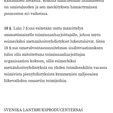
kaatamisen hetkellä. Riskinä määritelmän lisäämisessä
on omistajuuden ja sen merkityksen hämärtyminen
puunoston eri vaiheissa.
18 §
. Lain 2 §:ssä esitetään uutta määrittelyä
ammattimaiselle toiminnanharjoittajalle, johon myös
esimerkiksi metsänhoitoyhdistykset lukeutuisivat. Siten
18 §:ssä omavalvontasuunnitelman sisältövaatimuksen
tulisi olla mitoitettuna toiminnanharjoittajan
organisaation kokoon, sillä esimerkiksi
metsänhoitoyhdistyksiä on yhden toimihenkilön varassa
toimivista pienyhdistyksistä kymmenien miljoonien
liikevaihdon omaaviin toimijoihin.
SVENSKA LANTBRUKSPRODUCENTERNAS