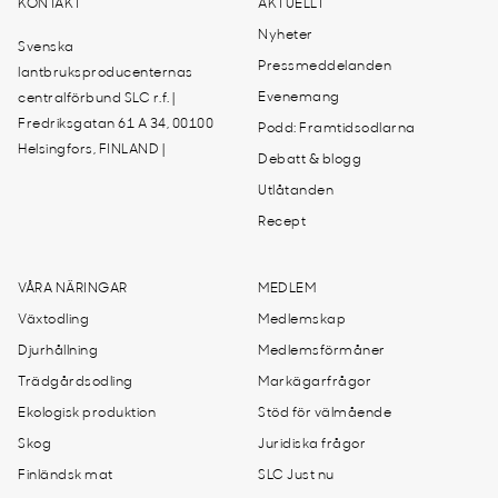
KONTAKT
AKTUELLT
Nyheter
Svenska
Pressmeddelanden
lantbruksproducenternas
Evenemang
centralförbund SLC r.f. |
Fredriksgatan 61 A 34, 00100
Podd: Framtidsodlarna
Helsingfors, FINLAND |
Debatt & blogg
Utlåtanden
Recept
VÅRA NÄRINGAR
MEDLEM
Växtodling
Medlemskap
Djurhållning
Medlemsförmåner
Trädgårdsodling
Markägarfrågor
Ekologisk produktion
Stöd för välmående
Skog
Juridiska frågor
Finländsk mat
SLC Just nu