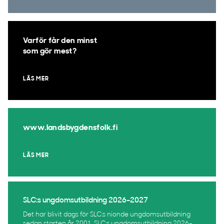
Varför får den minst
som gör mest?
LÄS MER
www.landsbygdensfolk.fi
LÄS MER
SLC:s ungdomsutbildning 2026–2027
Det har blivit dags för SLC:s nionde ungdomsutbildning
sedan starten år 2001. SLC:s ungdomsutbildning 2026–