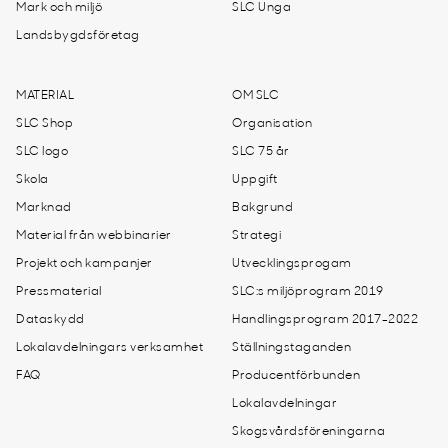
Mark och miljö
SLC Unga
Landsbygdsföretag
MATERIAL
OM SLC
SLC Shop
Organisation
SLC logo
SLC 75 år
Skola
Uppgift
Marknad
Bakgrund
Material från webbinarier
Strategi
Projekt och kampanjer
Utvecklingsprogam
Pressmaterial
SLC:s miljöprogram 2019
Dataskydd
Handlingsprogram 2017-2022
Lokalavdelningars verksamhet
Ställningstaganden
FAQ
Producentförbunden
Lokalavdelningar
Skogsvårdsföreningarna