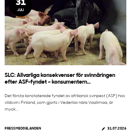
31
JULI
SLC: Allvarliga konsekvenser för svinnäringen
efter ASF-fyndet – konsumentern...
Det första konstaterade fyndet av afrikansk svinpest (ASF) hos
vildsvin i Finland, som gjorts i Vederlax nära Vaalimaa, är
myck...
PRESSMEDDELANDEN
31.07.2026