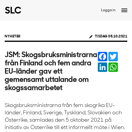
Logga in
NYHETER
TISDAG 05.10.2021
Facebook
Twitter
JSM: Skogsbruksministrarna
från Finland och fem andra
LinkedIn
Whats
EU-länder gav ett
gemensamt uttalande om
skogssamarbetet
Skogsbruksministrarna från fem skogrika EU-
länder, Finland, Sverige, Tyskland, Slovakien och
Österrike, samlades den 5 oktober 2021 på
initiativ av Österrike till ett informellt möte i Wien.