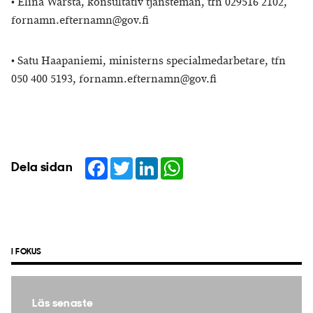
• Elina Warsta, konsultativ tjänsteman, tfn 029516 2102,
fornamn.efternamn@gov.fi
• Satu Haapaniemi, ministerns specialmedarbetare, tfn
050 400 5193, fornamn.efternamn@gov.fi
Facebook
Twitter
LinkedIn
WhatsApp
Dela sidan
I FOKUS
Läs senaste