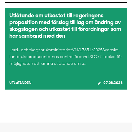
Utlåtande om utkastet till regeringens
proposition med förslag till lag om ändring av
skogslagen och utkastet till förordningar som
har samband med den
Jord- och skogsbruksministerietVN/17651/2025Svenska
lantbruksproducenternas centralförbund SLC r.f. tackar för
möjligheten att lämna utlåtande om u...
UTLÅTANDEN
07.08.2026