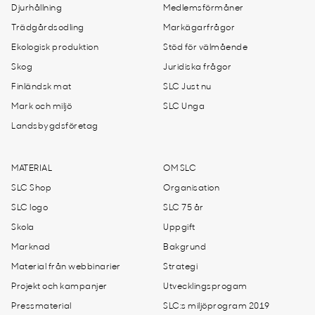
Djurhållning
Medlemsförmåner
Trädgårdsodling
Markägarfrågor
Ekologisk produktion
Stöd för välmående
Skog
Juridiska frågor
Finländsk mat
SLC Just nu
Mark och miljö
SLC Unga
Landsbygdsföretag
MATERIAL
OM SLC
SLC Shop
Organisation
SLC logo
SLC 75 år
Skola
Uppgift
Marknad
Bakgrund
Material från webbinarier
Strategi
Projekt och kampanjer
Utvecklingsprogam
Pressmaterial
SLC:s miljöprogram 2019