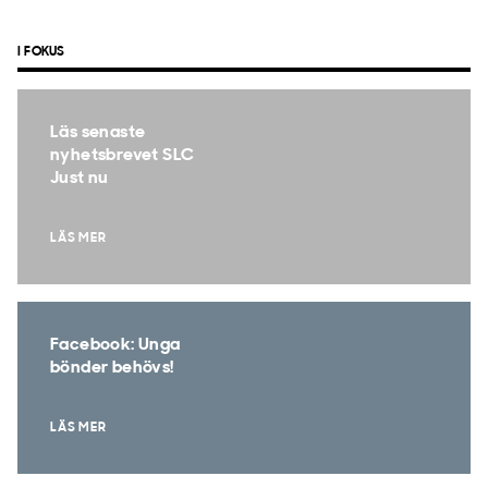
I FOKUS
Läs senaste
nyhetsbrevet SLC
Just nu
LÄS MER
Facebook: Unga
bönder behövs!
LÄS MER