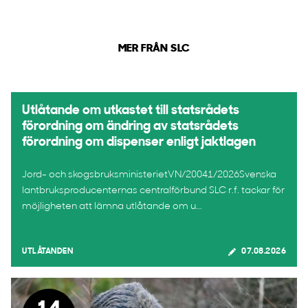
MER FRÅN SLC
Utlåtande om utkastet till statsrådets
förordning om ändring av statsrådets
förordning om dispenser enligt jaktlagen
Jord- och skogsbruksministerietVN/20041/2026Svenska
lantbruksproducenternas centralförbund SLC r.f. tackar för
möjligheten att lämna utlåtande om u...
UTLÅTANDEN
07.08.2026