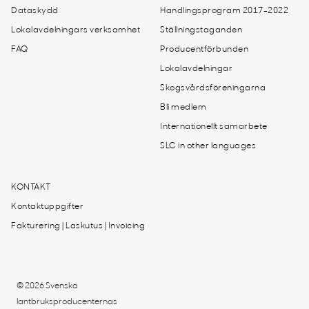
Dataskydd
Handlingsprogram 2017-2022
Lokalavdelningars verksamhet
Ställningstaganden
FAQ
Producentförbunden
Lokalavdelningar
Skogsvårdsföreningarna
Bli medlem
Internationellt samarbete
SLC in other languages
KONTAKT
Kontaktuppgifter
Fakturering | Laskutus | Invoicing
© 2026 Svenska
lantbruksproducenternas