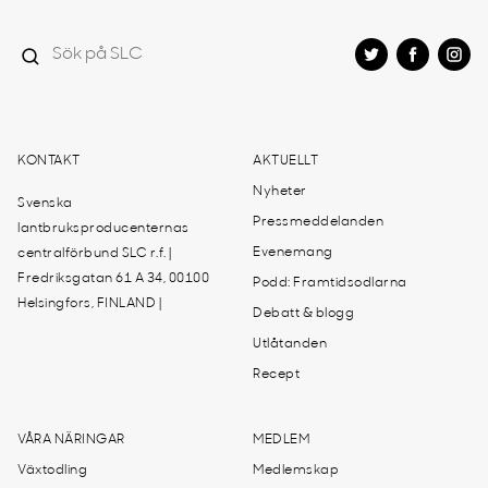
KONTAKT
AKTUELLT
Nyheter
Svenska
Pressmeddelanden
lantbruksproducenternas
Evenemang
centralförbund SLC r.f. |
Fredriksgatan 61 A 34, 00100
Podd: Framtidsodlarna
Helsingfors, FINLAND |
Debatt & blogg
Utlåtanden
Recept
VÅRA NÄRINGAR
MEDLEM
Växtodling
Medlemskap