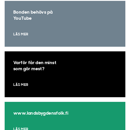
Bonden behövs på
YouTube
LÄS MER
Varför får den minst
som gör mest?
LÄS MER
www.landsbygdensfolk.fi
LÄS MER