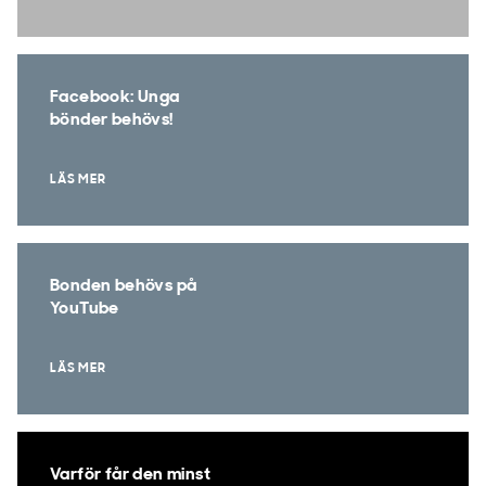
Facebook: Unga
bönder behövs!
LÄS MER
Bonden behövs på
YouTube
LÄS MER
Varför får den minst