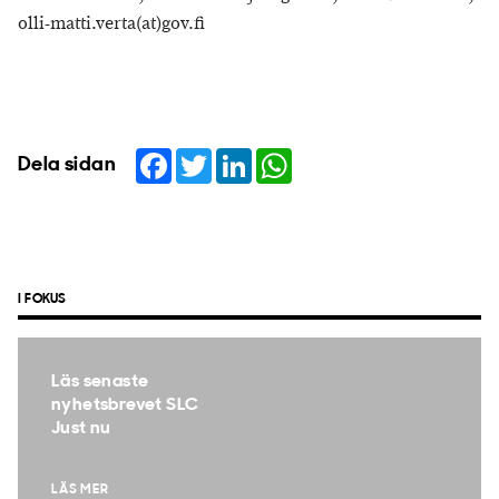
olli-matti.verta(at)gov.fi
Facebook
Twitter
LinkedIn
WhatsApp
Dela sidan
I FOKUS
Läs senaste
nyhetsbrevet SLC
Just nu
LÄS MER