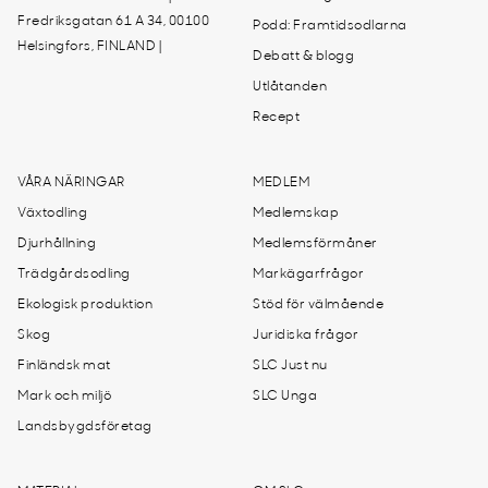
Fredriksgatan 61 A 34, 00100
Podd: Framtidsodlarna
Helsingfors, FINLAND |
Debatt & blogg
Utlåtanden
Recept
VÅRA NÄRINGAR
MEDLEM
Växtodling
Medlemskap
Djurhållning
Medlemsförmåner
Trädgårdsodling
Markägarfrågor
Ekologisk produktion
Stöd för välmående
Skog
Juridiska frågor
Finländsk mat
SLC Just nu
Mark och miljö
SLC Unga
Landsbygdsföretag