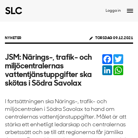
Logga in
NYHETER
TORSDAG 09.12.2021
Facebook
Twitter
JSM: Närings-, trafik- och
miljöcentralernas
LinkedIn
Whats
vattentjänstuppgifter ska
skötas i Södra Savolax
I fortsättningen ska Närings-, trafik- och
miljöcentralen i Södra Savolax ta hand om
centralernas vattentjänstuppgifter. Målet är att
stärka ett enhetligt ledarskap och centralernas
arbetssätt och se till att regionerna får jämlika