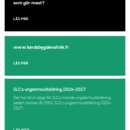
som gör mest?
LÄS MER
www.landsbygdensfolk.fi
LÄS MER
SLC:s ungdomsutbildning 2026–2027
Det har blivit dags för SLC:s nionde ungdomsutbildning
sedan starten år 2001. SLC:s ungdomsutbildning 2026–
2027...