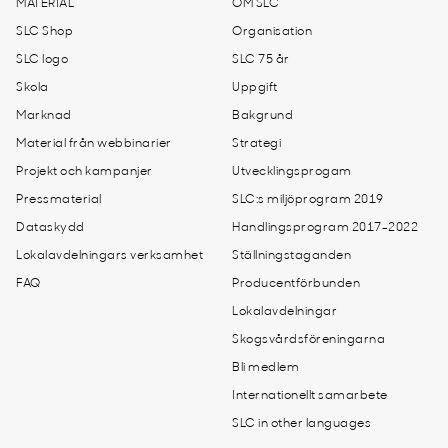
MATERIAL
OM SLC
SLC Shop
Organisation
SLC logo
SLC 75 år
Skola
Uppgift
Marknad
Bakgrund
Material från webbinarier
Strategi
Projekt och kampanjer
Utvecklingsprogam
Pressmaterial
SLC:s miljöprogram 2019
Dataskydd
Handlingsprogram 2017-2022
Lokalavdelningars verksamhet
Ställningstaganden
FAQ
Producentförbunden
Lokalavdelningar
Skogsvårdsföreningarna
Bli medlem
Internationellt samarbete
SLC in other languages