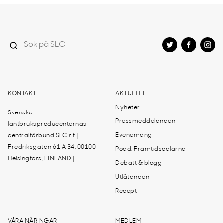
KONTAKT
AKTUELLT
Nyheter
Svenska
Pressmeddelanden
lantbruksproducenternas
Evenemang
centralförbund SLC r.f. |
Fredriksgatan 61 A 34, 00100
Podd: Framtidsodlarna
Helsingfors, FINLAND |
Debatt & blogg
Utlåtanden
Recept
VÅRA NÄRINGAR
MEDLEM