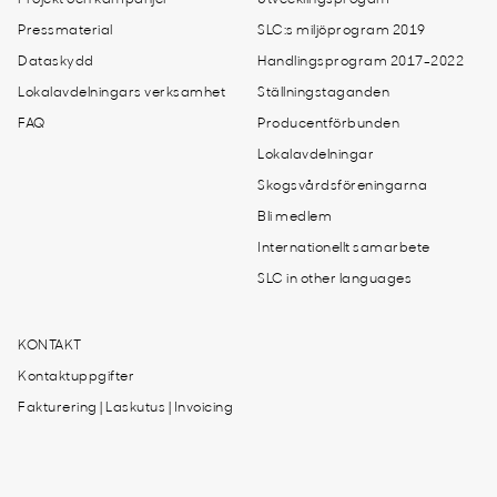
Projekt och kampanjer
Utvecklingsprogam
Pressmaterial
SLC:s miljöprogram 2019
Dataskydd
Handlingsprogram 2017-2022
Lokalavdelningars verksamhet
Ställningstaganden
FAQ
Producentförbunden
Lokalavdelningar
Skogsvårdsföreningarna
Bli medlem
Internationellt samarbete
SLC in other languages
KONTAKT
Kontaktuppgifter
Fakturering | Laskutus | Invoicing