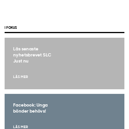
I FOKUS
Läs senaste
nyhetsbrevet SLC
Just nu
LÄS MER
Facebook: Unga
bönder behövs!
LÄS MER