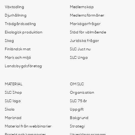
Växtodling
Medlemskap
Djurhållning
Medlemsförmåner
Trädgårdsodling
Markägarfrågor
Ekologisk produktion
Stöd för välmående
Skog
Juridiska frågor
Finländsk mat
SLC Just nu
Mark och miljö
SLC Unga
Landsbygdsföretag
MATERIAL
OM SLC
SLC Shop
Organisation
SLC logo
SLC 75 år
Skola
Uppgift
Marknad
Bakgrund
Material från webbinarier
Strategi