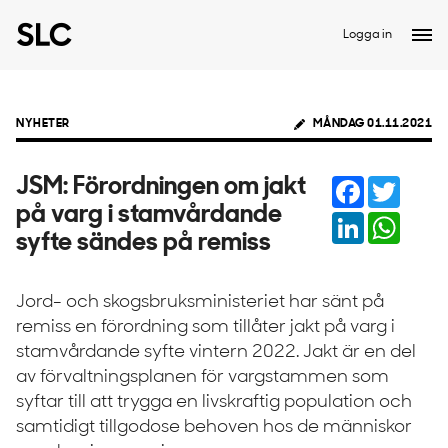
Logga in
NYHETER
MÅNDAG 01.11.2021
Facebook
Twitter
JSM: Förordningen om jakt
på varg i stamvårdande
LinkedIn
Whats
syfte sändes på remiss
Jord- och skogsbruksministeriet har sänt på
remiss en förordning som tillåter jakt på varg i
stamvårdande syfte vintern 2022. Jakt är en del
av förvaltningsplanen för vargstammen som
syftar till att trygga en livskraftig population och
samtidigt tillgodose behoven hos de människor