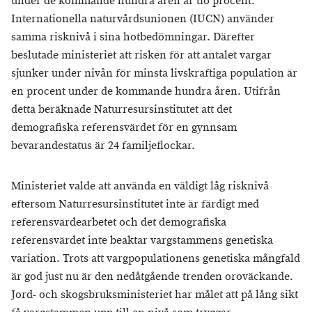
under de kommande hundra åren är tio procent.
Internationella naturvårdsunionen (IUCN) använder
samma risknivå i sina hotbedömningar. Därefter
beslutade ministeriet att risken för att antalet vargar
sjunker under nivån för minsta livskraftiga population är
en procent under de kommande hundra åren. Utifrån
detta beräknade Naturresursinstitutet att det
demografiska referensvärdet för en gynnsam
bevarandestatus är 24 familjeflockar.
Ministeriet valde att använda en väldigt låg risknivå
eftersom Naturresursinstitutet inte är färdigt med
referensvärdearbetet och det demografiska
referensvärdet inte beaktar vargstammens genetiska
variation. Trots att vargpopulationens genetiska mångfald
är god just nu är den nedåtgående trenden oroväckande.
Jord- och skogsbruksministeriet har målet att på lång sikt