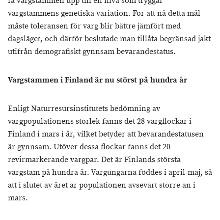
få vargstammen upp till en nivå som tryggar
vargstammens genetiska variation. För att nå detta mål
måste toleransen för varg blir bättre jämfört med
dagsläget, och därför beslutade man tillåta begränsad jakt
utifrån demografiskt gynnsam bevarandestatus.
Vargstammen i Finland är nu störst på hundra år
Enligt Naturresursinstitutets bedömning av
vargpopulationens storlek fanns det 28 vargflockar i
Finland i mars i år, vilket betyder att bevarandestatusen
är gynnsam. Utöver dessa flockar fanns det 20
revirmarkerande vargpar. Det är Finlands största
vargstam på hundra år. Vargungarna föddes i april-maj, så
att i slutet av året är populationen avsevärt större än i
mars.