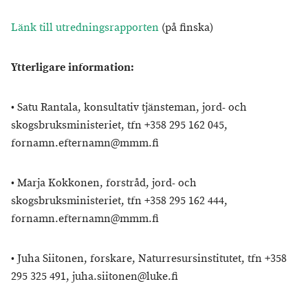
Länk till utredningsrapporten
(på finska)
Ytterligare information:
• Satu Rantala, konsultativ tjänsteman, jord- och
skogsbruksministeriet, tfn +358 295 162 045,
fornamn.efternamn@mmm.fi
• Marja Kokkonen, forstråd, jord- och
skogsbruksministeriet, tfn +358 295 162 444,
fornamn.efternamn@mmm.fi
• Juha Siitonen, forskare, Naturresursinstitutet, tfn +358
295 325 491, juha.siitonen@luke.fi