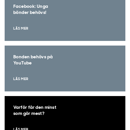
Facebook: Unga
bönder behövs!
LÄS MER
Bonden behövs på
YouTube
LÄS MER
Varför får den minst
som gör mest?
LÄS MER