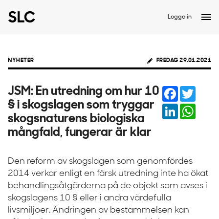
Logga in
NYHETER
FREDAG 29.01.2021
Facebook
Twitter
JSM: En utredning om hur 10
§ i skogslagen som tryggar
LinkedIn
Whats
skogsnaturens biologiska
mångfald, fungerar är klar
Den reform av skogslagen som genomfördes
2014 verkar enligt en färsk utredning inte ha ökat
behandlingsåtgärderna på de objekt som avses i
skogslagens 10 § eller i andra värdefulla
livsmiljöer. Ändringen av bestämmelsen kan