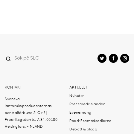
KONTAKT
AKTUELLT
Nyheter
Svenska
Pressmeddelanden
lantbruksproducenternas
Evenemang
centralförbund SLC r.f. |
Fredriksgatan 61 A 34, 00100
Podd: Framtidsodlarna
Helsingfors, FINLAND |
Debatt & blogg