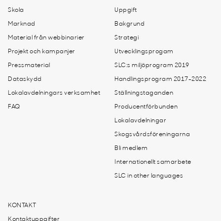
Skola
Uppgift
Marknad
Bakgrund
Material från webbinarier
Strategi
Projekt och kampanjer
Utvecklingsprogam
Pressmaterial
SLC:s miljöprogram 2019
Dataskydd
Handlingsprogram 2017-2022
Lokalavdelningars verksamhet
Ställningstaganden
FAQ
Producentförbunden
Lokalavdelningar
Skogsvårdsföreningarna
Bli medlem
Internationellt samarbete
SLC in other languages
KONTAKT
Kontaktuppgifter