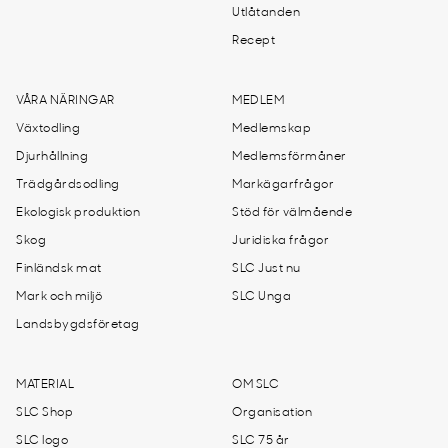
Utlåtanden
Recept
VÅRA NÄRINGAR
MEDLEM
Växtodling
Medlemskap
Djurhållning
Medlemsförmåner
Trädgårdsodling
Markägarfrågor
Ekologisk produktion
Stöd för välmående
Skog
Juridiska frågor
Finländsk mat
SLC Just nu
Mark och miljö
SLC Unga
Landsbygdsföretag
MATERIAL
OM SLC
SLC Shop
Organisation
SLC logo
SLC 75 år