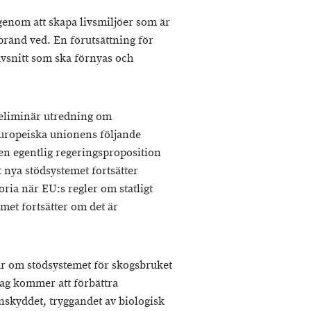
enom att skapa livsmiljöer som är
ränd ved. En förutsättning för
avsnitt som ska förnyas och
preliminär utredning om
uropeiska unionens följande
en egentlig regeringsproposition
 nya stödsystemet fortsätter
ria när EU:s regler om statligt
met fortsätter om det är
år om stödsystemet för skogsbruket
ag kommer att förbättra
nskyddet, tryggandet av biologisk