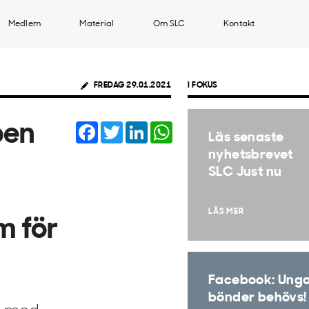
Medlem
Material
Om SLC
Kontakt
FREDAG 29.01.2021
I FOKUS
Facebook
Twitter
LinkedIn
WhatsApp
pen
Läs senaste
nyhetsbrevet
SLC Just nu
t
LÄS MER
m för
Facebook: Ung
bönder behövs!