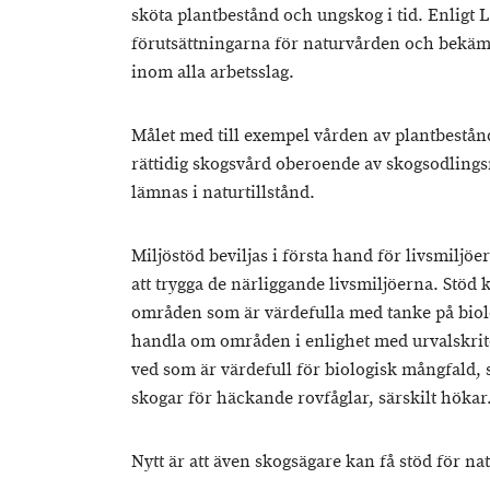
sköta plantbestånd och ungskog i tid. Enligt L
förutsättningarna för naturvården och bekä
inom alla arbetsslag.
Målet med till exempel vården av plantbestånd 
rättidig skogsvård oberoende av skogsodlin
lämnas i naturtillstånd.
Miljöstöd beviljas i första hand för livsmiljöe
att trygga de närliggande livsmiljöerna. Stöd 
områden som är värdefulla med tanke på biol
handla om områden i enlighet med urvalskri
ved som är värdefull för biologisk mångfald,
skogar för häckande rovfåglar, särskilt hökar
Nytt är att även skogsägare kan få stöd för n