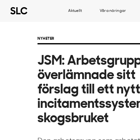
Aktuellt
Våra näringar
NYHETER
JSM: Arbetsgrup
överlämnade sitt
förslag till ett nyt
incitamentssyste
skogsbruket