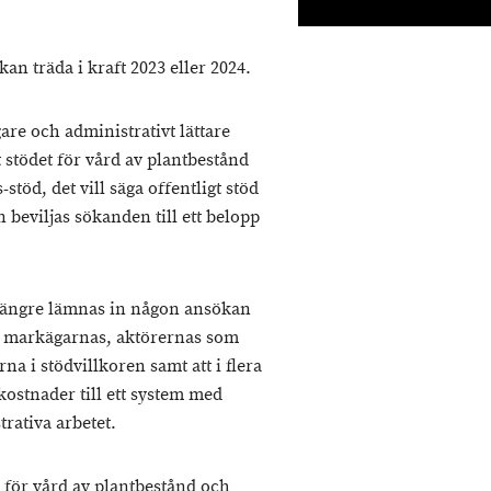
an träda i kraft 2023 eller 2024.
gare och administrativt lättare
 stödet för vård av plantbestånd
töd, det vill säga offentligt stöd
 beviljas sökanden till ett belopp
 längre lämnas in någon ansökan
äl markägarnas, aktörernas som
a i stödvillkoren samt att i flera
kostnader till ett system med
rativa arbetet.
 för vård av plantbestånd och