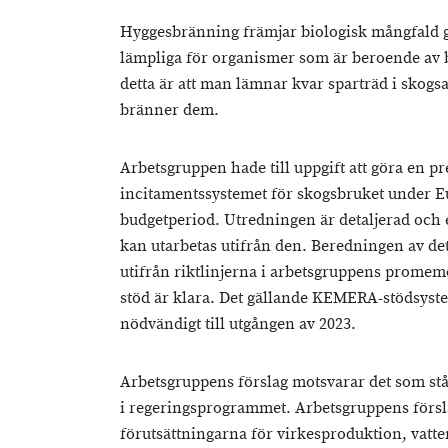
Hyggesbränning främjar biologisk mångfald g
lämpliga för organismer som är beroende av b
detta är att man lämnar kvar sparträd i skogs
bränner dem.
Arbetsgruppen hade till uppgift att göra en 
incitamentssystemet för skogsbruket under E
budgetperiod. Utredningen är detaljerad och 
kan utarbetas utifrån den. Beredningen av det
utifrån riktlinjerna i arbetsgruppens promemo
stöd är klara. Det gällande KEMERA-stödsyste
nödvändigt till utgången av 2023.
Arbetsgruppens förslag motsvarar det som st
i regeringsprogrammet. Arbetsgruppens försl
förutsättningarna för virkesproduktion, vatte