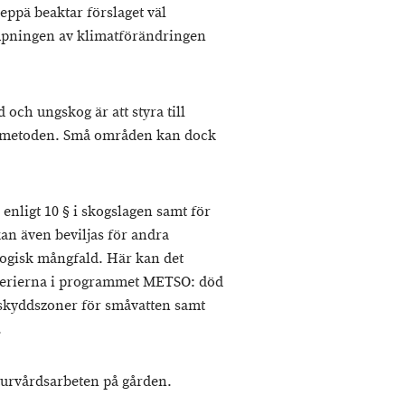
eppä beaktar förslaget väl
mpningen av klimatförändringen
och ungskog är att styra till
gsmetoden. Små områden kan dock
r enligt 10 § i skogslagen samt för
kan även beviljas för andra
ogisk mångfald. Här kan det
terierna i programmet METSO: död
 skyddszoner för småvatten samt
.
aturvårdsarbeten på gården.