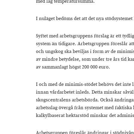
med låg temperatursumma.
I nuläget bedöms det att det nya stödsystemet k
Syftet med arbetsgruppens förslag är ett tydli
system än tidigare. Arbetsgruppen föreslår att
och ungskog ska beviljas i form av de minimis-s
av mindre betydelse, som under tre års tid kan
av sammanlagt högst 200 000 euro.
I och med de minimis-stödet behövs det inte
innan vårdarbetet inleds. Detta minskar såv
skogscentralens arbetsbörda. Också ändringarn
arbetsslag övergå från systemet med faktiska 
kalkylbaserat hektarstöd minskar det administ
Arbetsgruppen föreslår ändringar i stödnivån