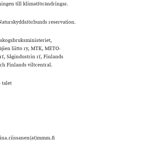
ngen till klimatförändringar.
Naturskyddsförbunds reservation.
h skogsbruksministeriet,
äjien liitto ry, MTK, METO-
f, Sågindustrin rf, Finlands
h Finlands viltcentral.
 talet
niina.riissanen(at)mmm.fi