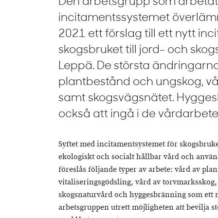
Den arbetsgrupp som arbeta
incitamentssystemet överläm
2021 ett förslag till ett nytt i
skogsbruket till jord- och skog
Leppä. De största ändringarna
plantbestånd och ungskog, v
samt skogsvägsnätet. Hygge
också att ingå i de vårdarbete
Syftet med incitamentsystemet för skogsbruke
ekologiskt och socialt hållbar vård och använ
föreslås följande typer av arbete: vård av pl
vitaliseringsgödsling, vård av torvmarksskog,
skogsnaturvård och hyggesbränning som ett ny
arbetsgruppen utrett möjligheten att bevilja 