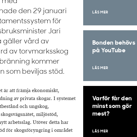
t med
nade den 29 januari
LÄS MER
ncitamentssystem för
sbruksminister Jari
 gäller vård av
Bonden behövs
på YouTube
ård av torvmarksskog
sbränning kommer
LÄS MER
n som beviljas stöd.
t är att främja ekonomiskt,
dning av privata skogar. I systemet
Varför får den
antbestånd och ungskog,
minst som gör
mest?
 skogsvägsnätet, miljöstöd,
tt arbetsslag. Utöver detta har
stöd för skogsföryngring i området
LÄS MER