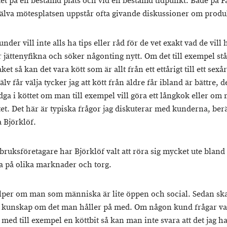
t på en bestämd plats och vid en bestämd tidpunkt. Både på 
jälva mötesplatsen uppstår ofta givande diskussioner om produ
under vill inte alls ha tips eller råd för de vet exakt vad de vill
 jättenyfikna och söker någonting nytt. Om det till exempel stå
aket så kan det vara kött som är allt från ett ettårigt till ett sexår
älv får välja tycker jag att kött från äldre får ibland är bättre, d
dga i köttet om man till exempel vill göra ett långkok eller om
et. Det här är typiska frågor jag diskuterar med kunderna, berä
 Björklöf.
bruksföretagare har Björklöf valt att röra sig mycket ute bland
 på olika marknader och torg.
älper om man som människa är lite öppen och social. Sedan s
 kunskap om det man håller på med. Om någon kund frågar v
med till exempel en köttbit så kan man inte svara att det jag ha