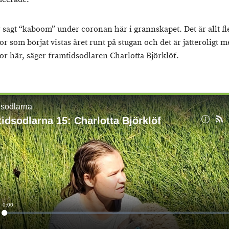
r sagt “kaboom” under coronan här i grannskapet. Det är allt fl
 som börjat vistas året runt på stugan och det är jätteroligt m
r här, säger framtidsodlaren Charlotta Björklöf.