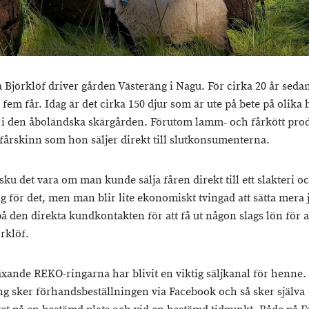
a Björklöf driver gården Västeräng i Nagu. För cirka 20 år seda
fem får. Idag är det cirka 150 djur som är ute på bete på olika
 i den åboländska skärgården. Förutom lamm- och fårkött pro
 fårskinn som hon säljer direkt till slutkonsumenterna.
sku det vara om man kunde sälja fåren direkt till ett slakteri o
g för det, men man blir lite ekonomiskt tvingad att sätta mera
å den direkta kundkontakten för att få ut någon slags lön för a
rklöf.
äxande REKO-ringarna har blivit en viktig säljkanal för henne. 
g sker förhandsbeställningen via Facebook och så sker själva