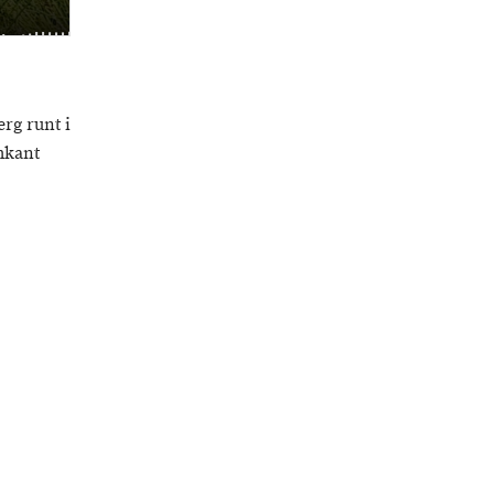
erg runt i
mkant