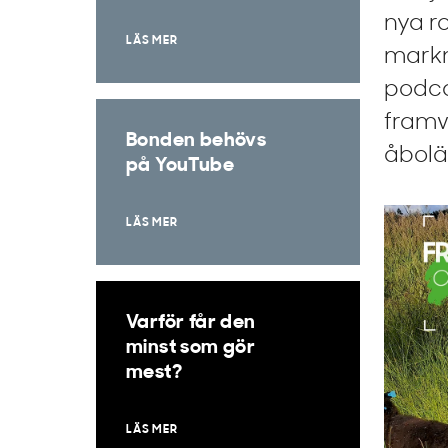
nya r
LÄS MER
markn
podca
framv
Bonden behövs
åbolä
på YouTube
LÄS MER
Varför får den
minst som gör
mest?
LÄS MER