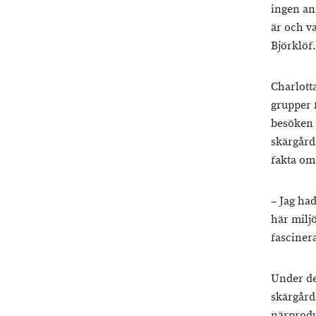
ingen an
är och v
Björklöf.
Charlott
grupper 
besöken h
skärgård
fakta om
– Jag ha
här milj
fasciner
Under de
skärgårde
närprod