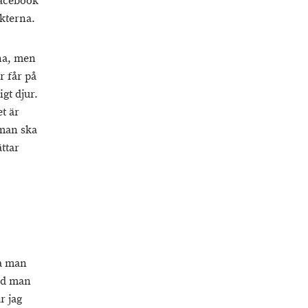
Facebook
kterna.
 ha, men
r får på
igt djur.
et är
 man ska
ttar
ka man
ad man
r jag