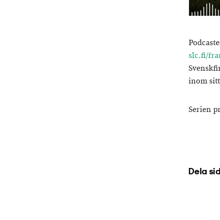
Podcaste
slc.fi/f
Svenskfi
inom sit
Serien p
Dela si