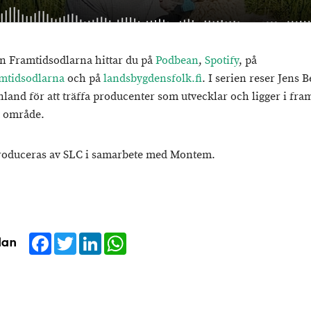
n Framtidsodlarna hittar du på
Podbean
,
Spotify
, på
ramtidsodlarna
och på
landsbygdensfolk.fi
. I serien reser Jens B
nland för att träffa producenter som utvecklar och ligger i fra
t område.
roduceras av SLC i samarbete med Montem.
Facebook
Twitter
LinkedIn
WhatsApp
dan