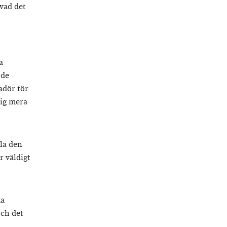
vad det
n
a
 de
adör för
sig mera
la den
r väldigt
ka
och det