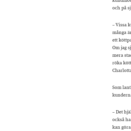
kundmöte
och på s
– Vissa k
många är
ett köttp
Om jag sj
mera sta
röka kött
Charlotta
Som lant
kunderna
– Det hj
också ha
kan göra 