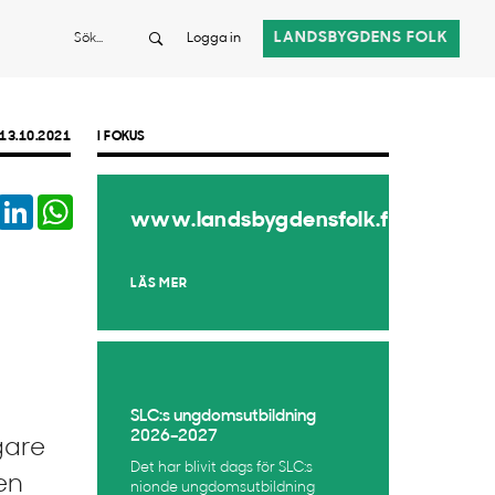
Sök
LANDSBYGDENS FOLK
Logga in
13.10.2021
I FOKUS
book
Twitter
LinkedIn
WhatsApp
www.landsbygdensfolk.fi
LÄS MER
SLC:s ungdomsutbildning
2026–2027
gare
Det har blivit dags för SLC:s
Den
nionde ungdomsutbildning