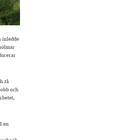
n inledde
 holmar
ducerar
ch få
 jobb och
rbetet,
I en