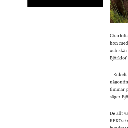
Charlott
hon med 
och skär
Björklöf
– Enkelt 
någontin
timmar p
säger Bjö
De allt v
REKO-rin