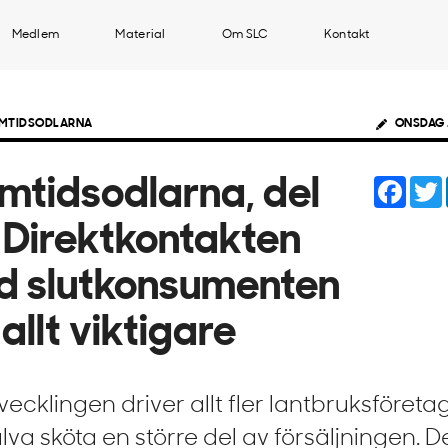
Medlem
Material
Om SLC
Kontakt
AMTIDSODLARNA
ONSDAG 
Face
mtidsodlarna, del
 Direktkontakten
 slutkonsumenten
 allt viktigare
vecklingen driver allt fler lantbruksföreta
älva sköta en större del av försäljningen. 