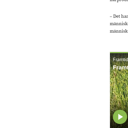
– Det ha
människor
människo