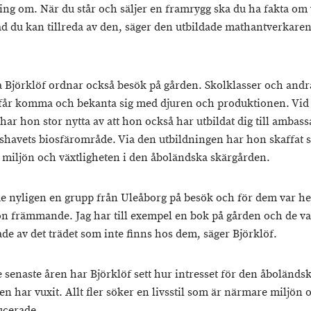
ing om. När du står och säljer en framrygg ska du ha fakta om 
ad du kan tillreda av den, säger den utbildade mathantverkare
a Björklöf ordnar också besök på gården. Skolklasser och andr
får komma och bekanta sig med djuren och produktionen. Vid
ar hon stor nytta av att hon också har utbildat dig till ambass
shavets biosfärområde. Via den utbildningen har hon skaffat 
 miljön och växtligheten i den åboländska skärgården.
de nyligen en grupp från Uleåborg på besök och för dem var he
ön främmande. Jag har till exempel en bok på gården och de va
ade av det trädet som inte finns hos dem, säger Björklöf.
 senaste åren har Björklöf sett hur intresset för den åboländs
n har vuxit. Allt fler söker en livsstil som är närmare miljön 
ucerade.