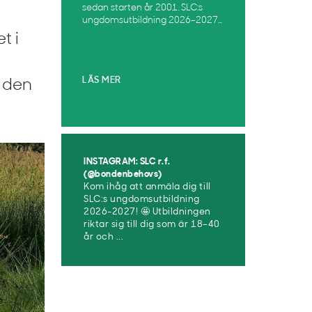
sedan starten år 2001. SLC:s
ungdomsutbildning 2026–2027...
t i
LÄS MER
i den
INSTAGRAM: SLC r.f.
(@bondenbehovs)
Kom ihåg att anmäla dig till
SLC:s ungdomsutbildning
2026-2027! 🤩 Utbildningen
riktar sig till dig som är 18–40
år och ...