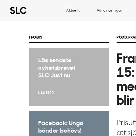
Aktuellt
Våra näringar
I FOKUS
PODD: FR
Fra
Läs senaste
nyhetsbrevet
15:
SLC Just nu
med
LÄS MER
blir
Prisut
Facebook: Unga
bönder behövs!
att sj