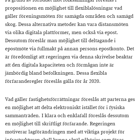
På grund av förbudet mot folksamlingar föreslås i
propositionen en möjlighet till flexiblalösningar vad
gäller föreningsmöten för samägda områden och samägd
skog. Dessa alternativa metoder kan vara distansmöten
via olika digitala plattformer, men också via epost.
Dessutom föreslår man möjlighet till deltagande i
epostmöte via fullmakt på annan persons epostkonto. Det
är föredömligt att regeringen via denna skrivelse beaktar
att den digitala kapaciteten och förmågan inte är
jämbördig bland befolkningen. Dessa flexibla
förfaranderegler föreslås gälla för år 2020.
Vad gäller fastighetsförrättningar föreslås att parterna ges
en möjlighet att delta elektroniskt istället för i fysiska
sammanträden. I klara och enklafall föreslås dessutom
en möjlighet till skriftligt förfarande. Regeringen
motiverar lagförändringen med att viktiga projekt för