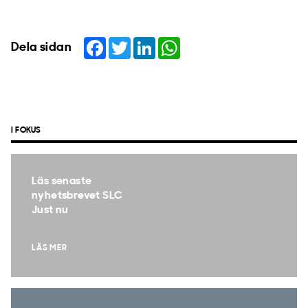
Facebook
Twitter
LinkedIn
WhatsApp
Dela sidan
I FOKUS
Läs senaste
nyhetsbrevet SLC
Just nu
LÄS MER