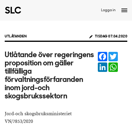
Logga in
UTLÅTANDEN
TISDAG 07.04.2020
Facebook
Twitter
Utlåtande över regeringens
proposition om gäller
LinkedIn
Whats
tillfälliga
förvaltningsförfaranden
inom jord-och
skogsbrukssektorn
Jord-och skogsbruksministeriet
VN/7853/2020