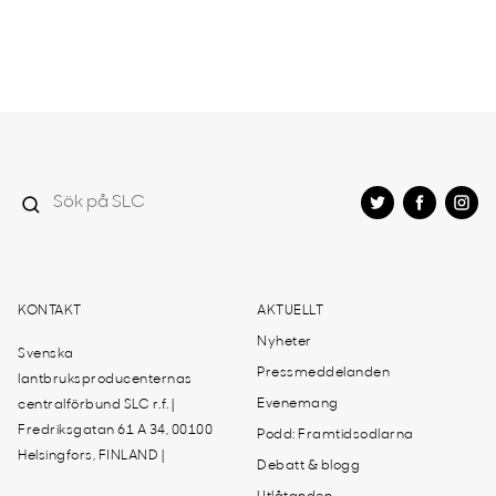
KONTAKT
AKTUELLT
Nyheter
Svenska
Pressmeddelanden
lantbruksproducenternas
Evenemang
centralförbund SLC r.f. |
Fredriksgatan 61 A 34, 00100
Podd: Framtidsodlarna
Helsingfors, FINLAND |
Debatt & blogg