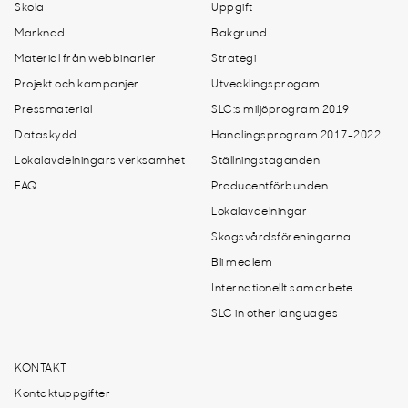
Skola
Uppgift
Marknad
Bakgrund
Material från webbinarier
Strategi
Projekt och kampanjer
Utvecklingsprogam
Pressmaterial
SLC:s miljöprogram 2019
Dataskydd
Handlingsprogram 2017-2022
Lokalavdelningars verksamhet
Ställningstaganden
FAQ
Producentförbunden
Lokalavdelningar
Skogsvårdsföreningarna
Bli medlem
Internationellt samarbete
SLC in other languages
KONTAKT
Kontaktuppgifter