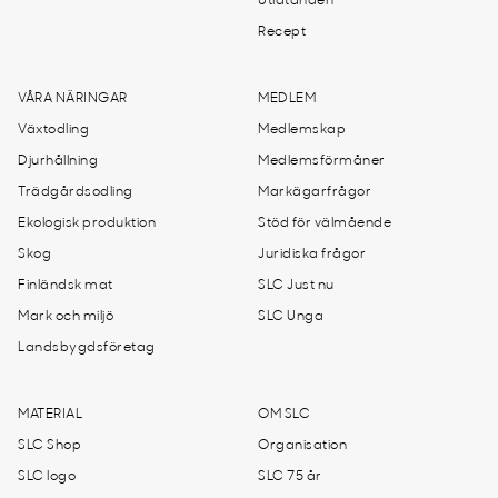
Utlåtanden
Recept
VÅRA NÄRINGAR
MEDLEM
Växtodling
Medlemskap
Djurhållning
Medlemsförmåner
Trädgårdsodling
Markägarfrågor
Ekologisk produktion
Stöd för välmående
Skog
Juridiska frågor
Finländsk mat
SLC Just nu
Mark och miljö
SLC Unga
Landsbygdsföretag
MATERIAL
OM SLC
SLC Shop
Organisation
SLC logo
SLC 75 år