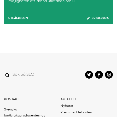
möjligheten att lämna utlåtande om u...
UTLÅTANDEN
07.08.2026
KONTAKT
AKTUELLT
Nyheter
Svenska
Pressmeddelanden
lantbruksproducenternas