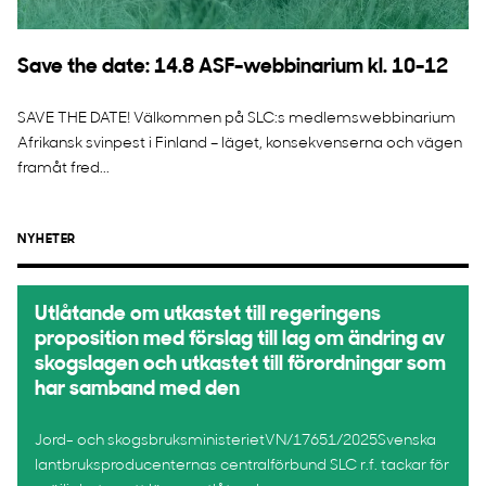
Save the date: 14.8 ASF-webbinarium kl. 10-12
SAVE THE DATE! Välkommen på SLC:s medlemswebbinarium
Afrikansk svinpest i Finland – läget, konsekvenserna och vägen
framåt fred...
NYHETER
Utlåtande om utkastet till regeringens
proposition med förslag till lag om ändring av
skogslagen och utkastet till förordningar som
har samband med den
Jord- och skogsbruksministerietVN/17651/2025Svenska
lantbruksproducenternas centralförbund SLC r.f. tackar för