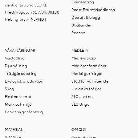
Evenemang
centralförbund SLC r.f. |
Podd: Framtidsodlarna
Fredriksgatan 61 A 34, 00100
Debatt & blogg
Helsingfors, FINLAND |
Utlåtanden
Recept
VÅRA NÄRINGAR
MEDLEM
Växtodling
Medlemskap
Djurhållning
Medlemsförmåner
Trädgårdsodling
Markägarfrågor
Ekologisk produktion
Stöd för välmående
Skog
Juridiska frågor
Finländsk mat
SLC Just nu
Mark och miljö
SLC Unga
Landsbygdsföretag
MATERIAL
OM SLC
SLC Shop
Organisation