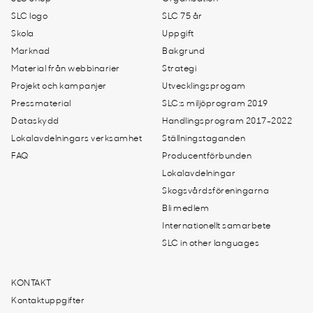
SLC logo
SLC 75 år
Skola
Uppgift
Marknad
Bakgrund
Material från webbinarier
Strategi
Projekt och kampanjer
Utvecklingsprogam
Pressmaterial
SLC:s miljöprogram 2019
Dataskydd
Handlingsprogram 2017-2022
Lokalavdelningars verksamhet
Ställningstaganden
FAQ
Producentförbunden
Lokalavdelningar
Skogsvårdsföreningarna
Bli medlem
Internationellt samarbete
SLC in other languages
KONTAKT
Kontaktuppgifter