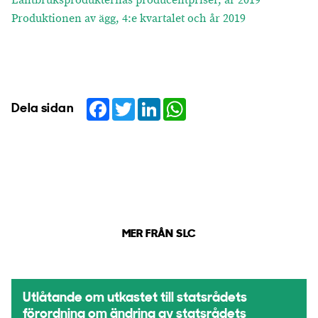
Lantbruksprodukternas producentpriser, år 2019
Produktionen av ägg, 4:e kvartalet och år 2019
Facebook
Twitter
LinkedIn
WhatsApp
Dela sidan
MER FRÅN SLC
Utlåtande om utkastet till statsrådets
förordning om ändring av statsrådets