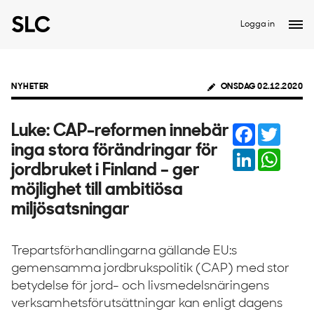
Logga in
NYHETER
ONSDAG 02.12.2020
Facebook
Twitter
Luke: CAP-reformen innebär
inga stora förändringar för
LinkedIn
Whats
jordbruket i Finland – ger
möjlighet till ambitiösa
miljösatsningar
Trepartsförhandlingarna gällande EU:s
gemensamma jordbrukspolitik (CAP) med stor
betydelse för jord- och livsmedelsnäringens
verksamhetsförutsättningar kan enligt dagens