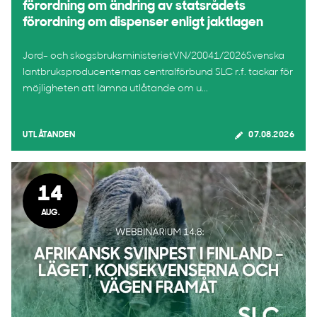
förordning om ändring av statsrådets
förordning om dispenser enligt jaktlagen
Jord- och skogsbruksministerietVN/20041/2026Svenska
lantbruksproducenternas centralförbund SLC r.f. tackar för
möjligheten att lämna utlåtande om u...
UTLÅTANDEN
07.08.2026
14
AUG.