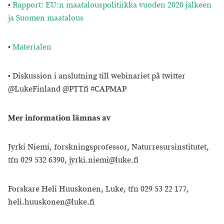
•
Rapport: EU:n maatalouspolitiikka vuoden 2020 jälkeen
ja Suomen maatalous
•
Materialen
• Diskussion i anslutning till webinariet på twitter
@LukeFinland @PTTfi #CAPMAP
Mer information lämnas av
Jyrki Niemi, forskningsprofessor, Naturresursinstitutet,
tfn 029 532 6390, jyrki.niemi@luke.fi
Forskare Heli Huuskonen, Luke, tfn 029 53 22 177,
heli.huuskonen@luke.fi