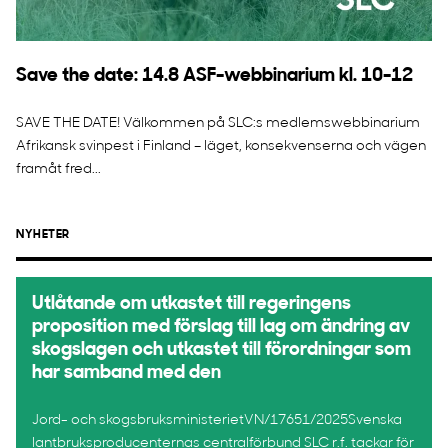
Save the date: 14.8 ASF-webbinarium kl. 10-12
SAVE THE DATE! Välkommen på SLC:s medlemswebbinarium
Afrikansk svinpest i Finland – läget, konsekvenserna och vägen
framåt fred...
NYHETER
Utlåtande om utkastet till regeringens
proposition med förslag till lag om ändring av
skogslagen och utkastet till förordningar som
har samband med den
Jord- och skogsbruksministerietVN/17651/2025Svenska
lantbruksproducenternas centralförbund SLC r.f. tackar för