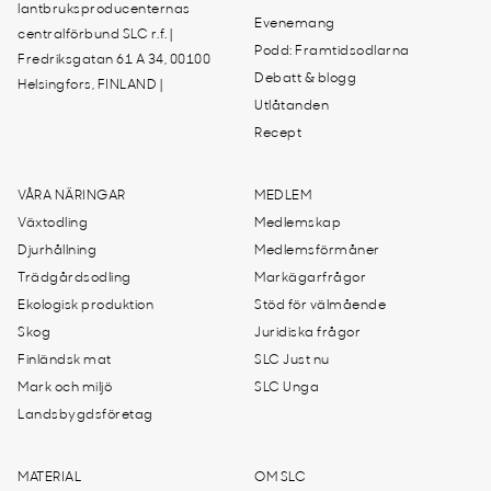
lantbruksproducenternas
Evenemang
centralförbund SLC r.f. |
Podd: Framtidsodlarna
Fredriksgatan 61 A 34, 00100
Debatt & blogg
Helsingfors, FINLAND |
Utlåtanden
Recept
VÅRA NÄRINGAR
MEDLEM
Växtodling
Medlemskap
Djurhållning
Medlemsförmåner
Trädgårdsodling
Markägarfrågor
Ekologisk produktion
Stöd för välmående
Skog
Juridiska frågor
Finländsk mat
SLC Just nu
Mark och miljö
SLC Unga
Landsbygdsföretag
MATERIAL
OM SLC