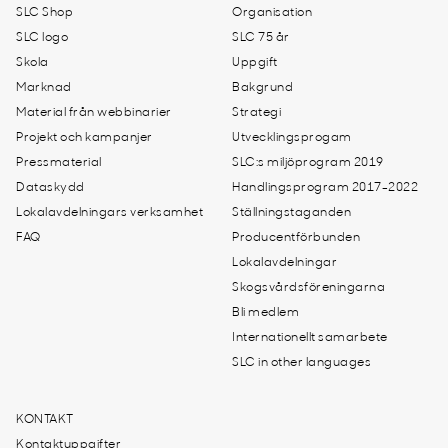
SLC Shop
Organisation
SLC logo
SLC 75 år
Skola
Uppgift
Marknad
Bakgrund
Material från webbinarier
Strategi
Projekt och kampanjer
Utvecklingsprogam
Pressmaterial
SLC:s miljöprogram 2019
Dataskydd
Handlingsprogram 2017-2022
Lokalavdelningars verksamhet
Ställningstaganden
FAQ
Producentförbunden
Lokalavdelningar
Skogsvårdsföreningarna
Bli medlem
Internationellt samarbete
SLC in other languages
KONTAKT
Kontaktuppgifter