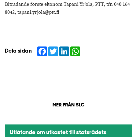
Biträdande förste ekonom Tapani Yrjölä, PTT, tfn 040 164
8042, tapani.yrjola@ptt.fi
Facebook
Twitter
LinkedIn
WhatsApp
Dela sidan
MER FRÅN SLC
Utlåtande om utkastet till statsrådets