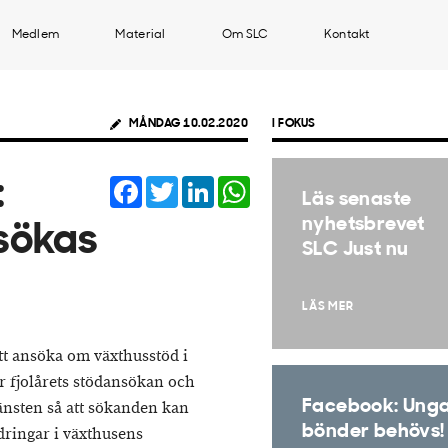
Medlem
Material
Om SLC
Kontakt
MÅNDAG 10.02.2020
I FOKUS
Facebook
Twitter
LinkedIn
WhatsApp
:
Läs senaste
nyhetsbrevet
sökas
SLC Just nu
LÄS MER
att ansöka om växthusstöd i
ör fjolårets stödansökan och
Facebook: Ung
änsten så att sökanden kan
bönder behövs!
dringar i växthusens