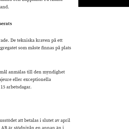
land.
serats
ade. De tekniska kraven på ett
ggregatet som måste finnas på plats
smål anmälas till den myndighet
eure eller exceptionella
15 arbetsdagar.
tödet att betalas i slutet av april
de AB är stödnivån en annan än i