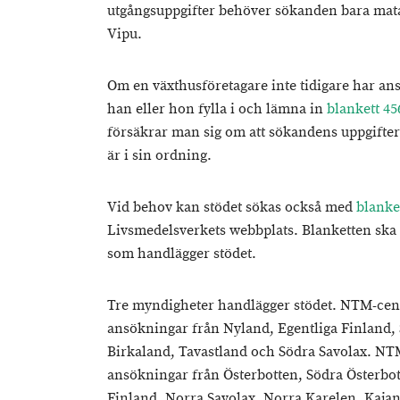
utgångsuppgifter behöver sökanden bara mata 
Vipu.
Om en växthusföretagare inte tidigare har ans
han eller hon fylla i och lämna in
blankett 45
försäkrar man sig om att sökandens uppgifter
är i sin ordning.
Vid behov kan stödet sökas också med
blanke
Livsmedelsverkets webbplats. Blanketten ska 
som handlägger stödet.
Tre myndigheter handlägger stödet. NTM-cent
ansökningar från Nyland, Egentliga Finland, 
Birkaland, Tavastland och Södra Savolax. NTM
ansökningar från Österbotten, Södra Österbot
Finland, Norra Savolax, Norra Karelen, Kaja