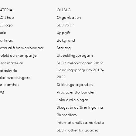
ATERIAL
OM SLC
LC Shop
Organisation
LC logo
SLC 75 år
kola
Uppgift
arknad
Bakgrund
aterial från webbinarier
Strategi
rojekt och kampanjer
Utvecklingsprogam
ressmaterial
SLC:s miljöprogram 2019
Handlingsprogram 2017-
ataskydd
2022
okalavdelningars
erksamhet
Ställningstaganden
AQ
Producentförbunden
Lokalavdelningar
Skogsvårdsföreningarna
Bli medlem
Internationellt samarbete
SLC in other languages