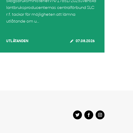
skogsbruksministerietVN/17651/2025Svenska
lantbruksproducenternas centralförbund SLC
r.f. tackar för möjligheten att lämna
utlåtande om u...
UTLÅTANDEN
07.08.2026