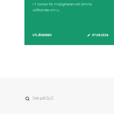
r.f. tackar för möjligheten att lämna
utlåtande om u...
UTLÅTANDEN
07.08.2026