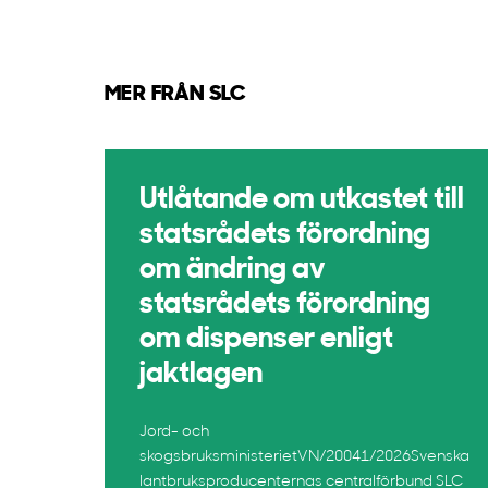
MER FRÅN SLC
Utlåtande om utkastet till
statsrådets förordning
om ändring av
statsrådets förordning
om dispenser enligt
jaktlagen
Jord- och
skogsbruksministerietVN/20041/2026Svenska
lantbruksproducenternas centralförbund SLC