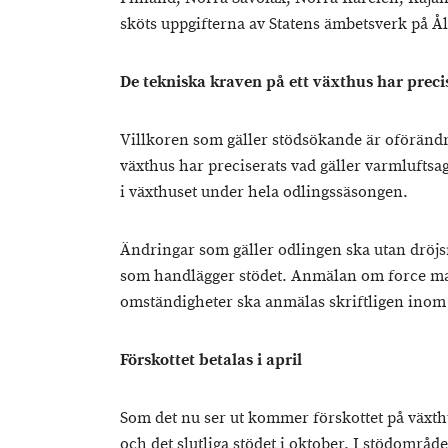
sköts uppgifterna av Statens ämbetsverk på Å
De tekniska kraven på ett växthus har preci
Villkoren som gäller stödsökande är oförändr
växthus har preciserats vad gäller varmluftsa
i växthuset under hela odlingssäsongen.
Ändringar som gäller odlingen ska utan dröj
som handlägger stödet. Anmälan om force maj
omständigheter ska anmälas skriftligen inom 
Förskottet betalas i april
Som det nu ser ut kommer förskottet på växthuss
och det slutliga stödet i oktober. I stödområ