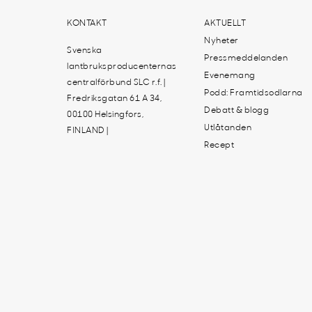
KONTAKT
AKTUELLT
Nyheter
Svenska
Pressmeddelanden
lantbruksproducenternas
Evenemang
centralförbund SLC r.f. |
Podd: Framtidsodlarna
Fredriksgatan 61 A 34,
Debatt & blogg
00100 Helsingfors,
Utlåtanden
FINLAND |
Recept