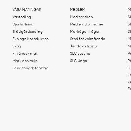
VÅRA NÄRINGAR
MEDLEM
M
Växtodling
Medlemskap
S
Djurhållning
Medlemsförmåner
S
Trädgårdsodling
Markägarfrågor
S
Ekologisk produktion
Stöd för välmående
M
Skog
Juridiska frågor
M
Finländsk mat
SLC Just nu
P
Mark och miljö
SLC Unga
P
Landsbygdsföretag
D
L
v
F