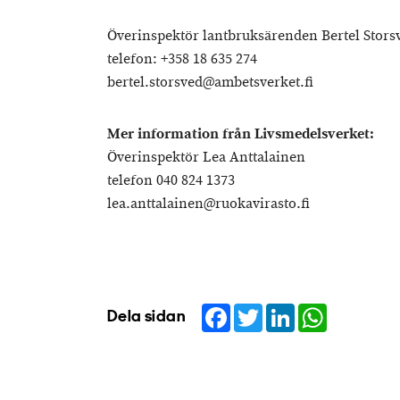
Överinspektör lantbruksärenden Bertel Stors
telefon: +358 18 635 274
bertel.storsved@ambetsverket.fi
Mer information från Livsmedelsverket:
Överinspektör Lea Anttalainen
telefon 040 824 1373
lea.anttalainen@ruokavirasto.fi
Facebook
Twitter
LinkedIn
WhatsApp
Dela sidan