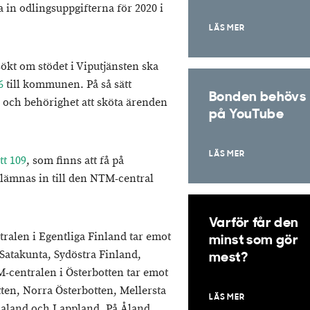
in odlingsuppgifterna för 2020 i
LÄS MER
ökt om stödet i Viputjänsten ska
6
till kommunen. På så sätt
Bonden behövs
 och behörighet att sköta ärenden
på YouTube
LÄS MER
tt 109
, som finns att få på
lämnas in till den NTM-central
Varför får den
ralen i Egentliga Finland tar emot
minst som gör
Satakunta, Sydöstra Finland,
mest?
-centralen i Österbotten tar emot
ten, Norra Österbotten, Mellersta
LÄS MER
naland och Lappland. På Åland