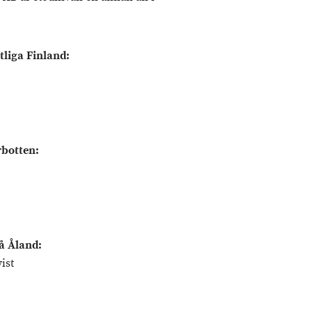
tliga Finland:
rbotten:
å Åland:
ist