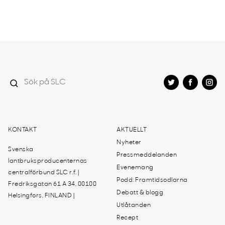
KONTAKT
AKTUELLT
Nyheter
Svenska
Pressmeddelanden
lantbruksproducenternas
Evenemang
centralförbund SLC r.f. |
Podd: Framtidsodlarna
Fredriksgatan 61 A 34, 00100
Debatt & blogg
Helsingfors, FINLAND |
Utlåtanden
Recept