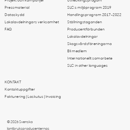
Projekt och kampanjer
Utvecklingsprogam
Pressmaterial
SLC:s miljöprogram 2019
Dataskydd
Handlingsprogram 2017-2022
Lokalavdelningars verksamhet
Ställningstaganden
FAQ
Producentförbunden
Lokalavdelningar
Skogsvårdsföreningarna
Bli medlem
Internationellt samarbete
SLC in other languages
KONTAKT
Kontaktuppgifter
Fakturering | Laskutus | Invoicing
© 2026 Svenska
lantbruksproducenternas