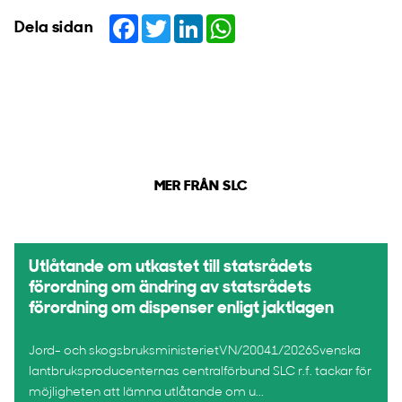
Facebook
Twitter
LinkedIn
WhatsApp
Dela sidan
MER FRÅN SLC
Utlåtande om utkastet till statsrådets
förordning om ändring av statsrådets
förordning om dispenser enligt jaktlagen
Jord- och skogsbruksministerietVN/20041/2026Svenska
lantbruksproducenternas centralförbund SLC r.f. tackar för
möjligheten att lämna utlåtande om u...