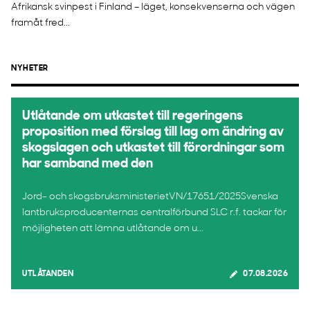
Afrikansk svinpest i Finland – läget, konsekvenserna och vägen
framåt fred...
NYHETER
Utlåtande om utkastet till regeringens
proposition med förslag till lag om ändring av
skogslagen och utkastet till förordningar som
har samband med den
Jord- och skogsbruksministerietVN/17651/2025Svenska
lantbruksproducenternas centralförbund SLC r.f. tackar för
möjligheten att lämna utlåtande om u...
UTLÅTANDEN
07.08.2026