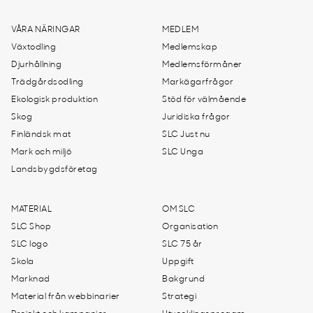
VÅRA NÄRINGAR
MEDLEM
Växtodling
Medlemskap
Djurhållning
Medlemsförmåner
Trädgårdsodling
Markägarfrågor
Ekologisk produktion
Stöd för välmående
Skog
Juridiska frågor
Finländsk mat
SLC Just nu
Mark och miljö
SLC Unga
Landsbygdsföretag
MATERIAL
OM SLC
SLC Shop
Organisation
SLC logo
SLC 75 år
Skola
Uppgift
Marknad
Bakgrund
Material från webbinarier
Strategi