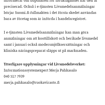
informerar om tidpunkten för ibruktagandet när den är
preciserad. Också i e-tjänsten Livsmedelsanmälningar
börjar Suomi.fi-fullmakten i det första skedet användas
bara av företag som är införda i handelsregistret.
I e-tjänsten Livsmedelsanmälningar kan man göra
anmälningar om att kosttillskott och berikade livsmedel
samt i januari också modersmjölksersättningar och
kliniska näringspreparat släpps ut på marknaden.
Ytterligare upplysningar vid Livsmedelsverket:
Informationssystemexpert Merja Pahkasalo
040 517 7939
merja.pahkasalo@ruokavirasto.fi