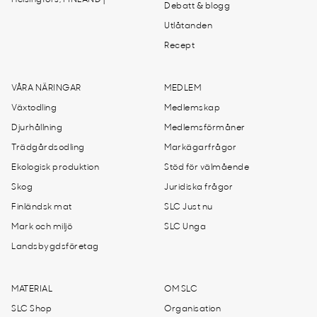
Helsingfors, FINLAND |
Debatt & blogg
Utlåtanden
Recept
VÅRA NÄRINGAR
MEDLEM
Växtodling
Medlemskap
Djurhållning
Medlemsförmåner
Trädgårdsodling
Markägarfrågor
Ekologisk produktion
Stöd för välmående
Skog
Juridiska frågor
Finländsk mat
SLC Just nu
Mark och miljö
SLC Unga
Landsbygdsföretag
MATERIAL
OM SLC
SLC Shop
Organisation