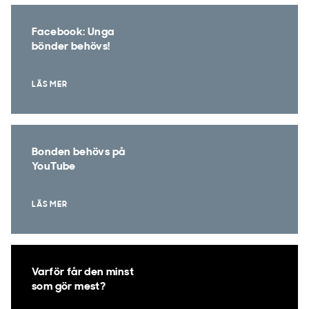
Facebook: Unga
bönder behövs!
LÄS MER
Bonden behövs på
YouTube
LÄS MER
Varför får den minst
som gör mest?