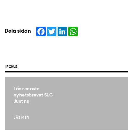
Facebook
Twitter
LinkedIn
WhatsApp
Dela sidan
I FOKUS
Läs senaste
nyhetsbrevet SLC
Just nu
LÄS MER