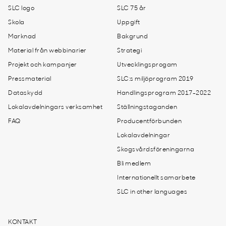
SLC logo
SLC 75 år
Skola
Uppgift
Marknad
Bakgrund
Material från webbinarier
Strategi
Projekt och kampanjer
Utvecklingsprogam
Pressmaterial
SLC:s miljöprogram 2019
Dataskydd
Handlingsprogram 2017-2022
Lokalavdelningars verksamhet
Ställningstaganden
FAQ
Producentförbunden
Lokalavdelningar
Skogsvårdsföreningarna
Bli medlem
Internationellt samarbete
SLC in other languages
KONTAKT