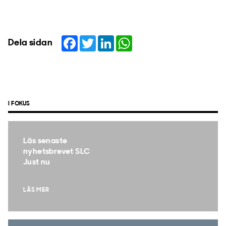
Facebook
Twitter
LinkedIn
WhatsApp
Dela sidan
I FOKUS
Läs senaste
nyhetsbrevet SLC
Just nu
LÄS MER