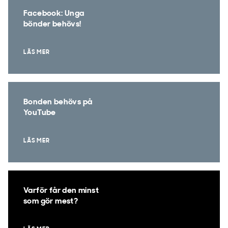
Facebook: Unga
bönder behövs!
LÄS MER
Bonden behövs på
YouTube
LÄS MER
Varför får den minst
som gör mest?