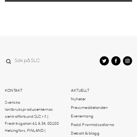
KONTAKT
AKTUELLT
Nyheter
Svenska
Pressmeddelanden
lantbruksproducenternas
Evenemang
centralförbund SLC r.f. |
Fredriksgatan 61 A 34, 00100
Podd: Framtidsodlarna
Helsingfors, FINLAND |
Debatt & blogg