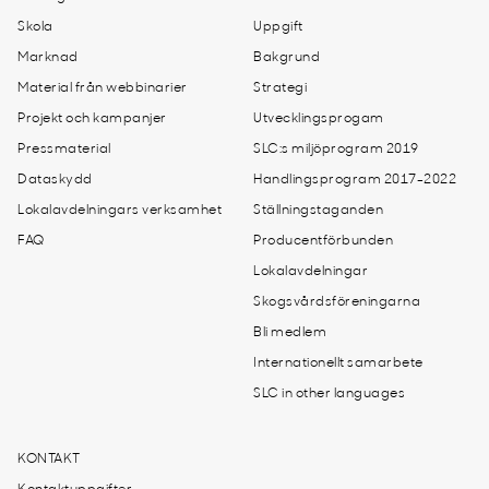
Skola
Uppgift
Marknad
Bakgrund
Material från webbinarier
Strategi
Projekt och kampanjer
Utvecklingsprogam
Pressmaterial
SLC:s miljöprogram 2019
Dataskydd
Handlingsprogram 2017-2022
Lokalavdelningars verksamhet
Ställningstaganden
FAQ
Producentförbunden
Lokalavdelningar
Skogsvårdsföreningarna
Bli medlem
Internationellt samarbete
SLC in other languages
KONTAKT