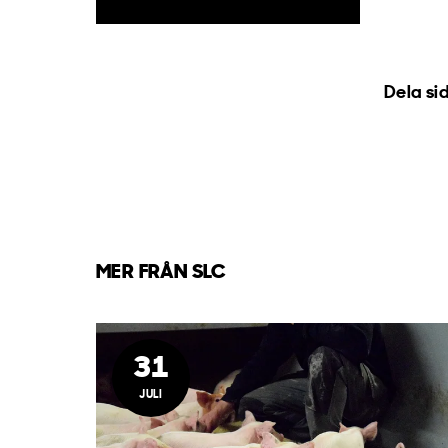
Dela si
MER FRÅN SLC
31
JULI