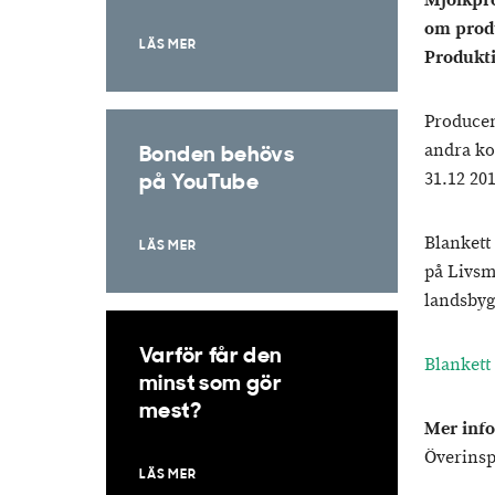
Mjölkpro
om produ
LÄS MER
Produkti
Producen
andra ko
Bonden behövs
31.12 201
på YouTube
Blankett
LÄS MER
på Livsm
landsby
Varför får den
Blankett
minst som gör
mest?
Mer info
Överinsp
LÄS MER