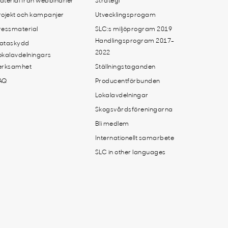
aterial från webbinarier
Strategi
rojekt och kampanjer
Utvecklingsprogam
ressmaterial
SLC:s miljöprogram 2019
Handlingsprogram 2017-
ataskydd
2022
okalavdelningars
erksamhet
Ställningstaganden
AQ
Producentförbunden
Lokalavdelningar
Skogsvårdsföreningarna
Bli medlem
Internationellt samarbete
SLC in other languages