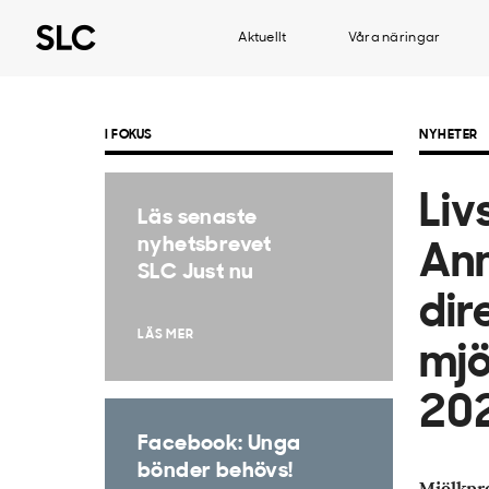
Aktuellt
Våra näringar
I FOKUS
NYHETER
Liv
Läs senaste
nyhetsbrevet
An
SLC Just nu
dir
LÄS MER
mjö
20
Facebook: Unga
bönder behövs!