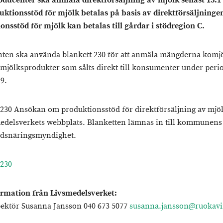
ducenter ska anmäla direktförsäljning av mjölk senast 15.1 
ktionsstöd för mjölk betalas på basis av direktförsäljninge
onsstöd för mjölk kan betalas till gårdar i stödregion C.
ten ska använda blankett 230 för att anmäla mängderna komj
mjölksprodukter som sålts direkt till konsumenter under peri
9.
 230 Ansökan om produktionsstöd för direktförsäljning av mjöl
edelsverkets webbplats. Blanketten lämnas in till kommunens
gdsnäringsmyndighet.
 230
rmation från Livsmedelsverket:
ektör Susanna Jansson 040 673 5077
susanna.jansson@ruokavir