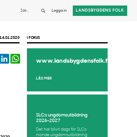
Sök
LANDSBYGDENS FOLK
Logga in
14.01.2020
I FOKUS
book
Twitter
LinkedIn
WhatsApp
www.landsbygdensfolk.fi
LÄS MER
SLC:s ungdomsutbildning
2026–2027
Det har blivit dags för SLC:s
nionde ungdomsutbildning