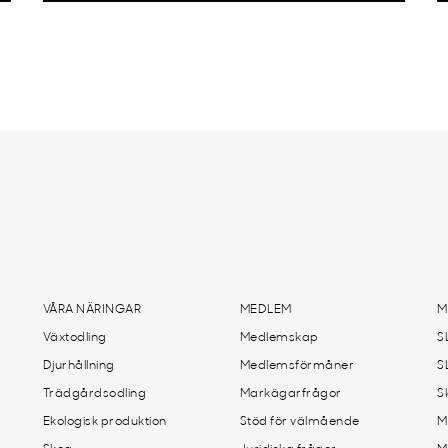
VÅRA NÄRINGAR
MEDLEM
M
Växtodling
Medlemskap
S
Djurhållning
Medlemsförmåner
S
Trädgårdsodling
Markägarfrågor
S
Ekologisk produktion
Stöd för välmående
M