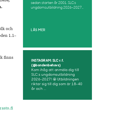
2020,
sedan starten år 2001. SLC:s
n.
ungdomsutbildning 2026–2027...
ölk och
LÄS MER
oden 1.1–
k finns
INSTAGRAM: SLC r.f.
(@bondenbehovs)
Kom ihåg att anmäla dig till
SLC:s ungdomsutbildning
2026-2027! 🤩 Utbildningen
riktar sig till dig som är 18–40
år och ...
asto.fi