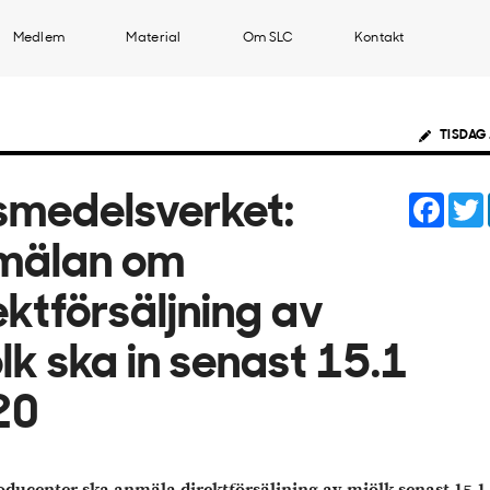
Medlem
Material
Om SLC
Kontakt
TISDAG 
Face
smedelsverket:
mälan om
ektförsäljning av
lk ska in senast 15.1
20