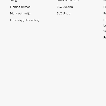
Skog
Juridiska frågor
M
Finländsk mat
SLC Just nu
P
Mark och miljö
SLC Unga
P
Landsbygdsföretag
D
L
v
F