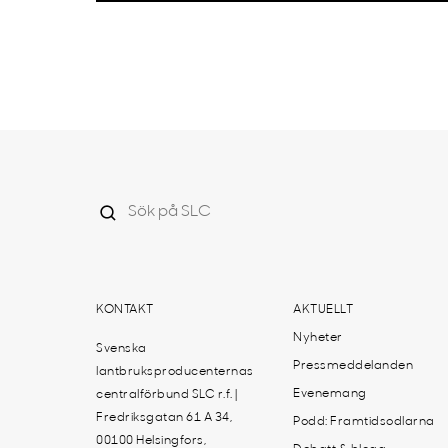
KONTAKT
AKTUELLT
Nyheter
Svenska
Pressmeddelanden
lantbruksproducenternas
Evenemang
centralförbund SLC r.f. |
Fredriksgatan 61 A 34,
Podd: Framtidsodlarna
00100 Helsingfors,