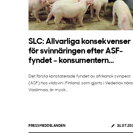
SLC: Allvarliga konsekvenser
för svinnäringen efter ASF-
fyndet – konsumentern...
Det första konstaterade fyndet av afrikansk svinpest
(ASF) hos vildsvin i Finland, som gjorts i Vederlax nära
Vaalimaa, är myck...
PRESSMEDDELANDEN
31.07.20