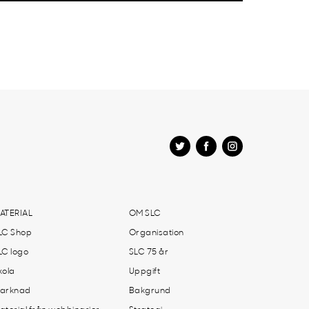
ATERIAL
OM SLC
LC Shop
Organisation
LC logo
SLC 75 år
kola
Uppgift
arknad
Bakgrund