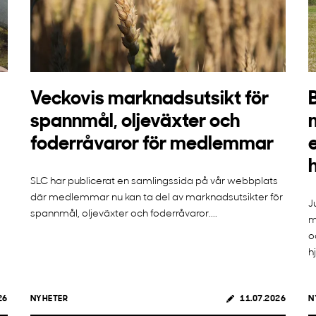
Veckovis marknadsutsikt för
spannmål, oljeväxter och
foderråvaror för medlemmar
SLC har publicerat en samlingssida på vår webbplats
där medlemmar nu kan ta del av marknadsutsikter för
J
spannmål, oljeväxter och foderråvaror....
m
o
h
26
NYHETER
11.07.2026
N