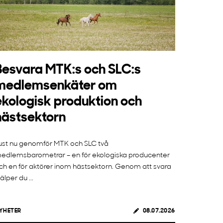
Besvara MTK:s och SLC:s
medlemsenkäter om
ekologisk produktion och
hästsektorn
ust nu genomför MTK och SLC två
edlemsbarometrar – en för ekologiska producenter
ch en för aktörer inom hästsektorn. Genom att svara
jälper du ...
YHETER
08.07.2026