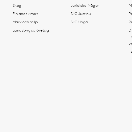
Skog
Juridiska frågor
M
Finländsk mat
SLC Just nu
P
Mark och miljö
SLC Unga
P
Landsbygdsföretag
D
L
v
F