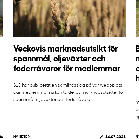
Veckovis marknadsutsikt för
spannmål, oljeväxter och
foderråvaror för medlemmar
SLC har publicerat en samlingssida på vår webbplats
där medlemmar nu kan ta del av marknadsutsikter för
J
spannmål, oljeväxter och foderråvaror....
m
o
h
26
NYHETER
11.07.2026
N