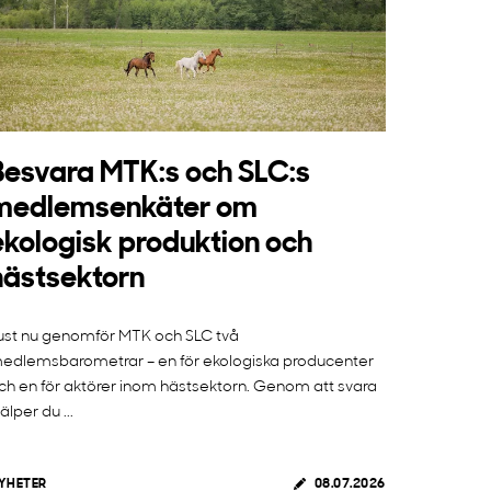
Besvara MTK:s och SLC:s
medlemsenkäter om
ekologisk produktion och
hästsektorn
ust nu genomför MTK och SLC två
edlemsbarometrar – en för ekologiska producenter
ch en för aktörer inom hästsektorn. Genom att svara
jälper du ...
YHETER
08.07.2026