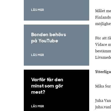
Målet me
LÄS MER
Finlands
möjlighe
Bonden behövs
För att 
på YouTube
Vidare m
bestämmel
LÄS MER
Livsmede
Ytterlig
Varför får den
minst som gör
Mika Sur
mest?
Juha Van
juha.van
LÄS MER