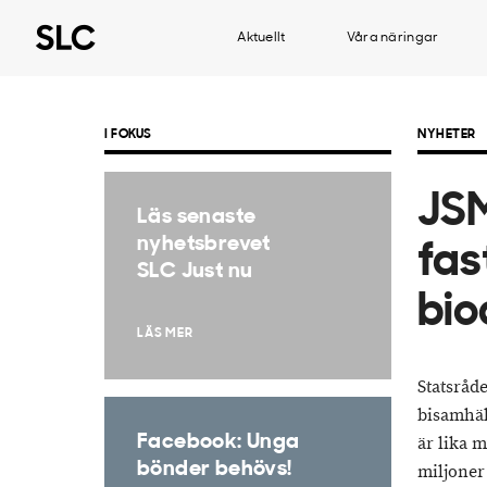
Aktuellt
Våra näringar
I FOKUS
NYHETER
JSM
Läs senaste
nyhetsbrevet
fas
SLC Just nu
bio
LÄS MER
Statsråde
bisamhäl
Facebook: Unga
är lika 
bönder behövs!
miljoner