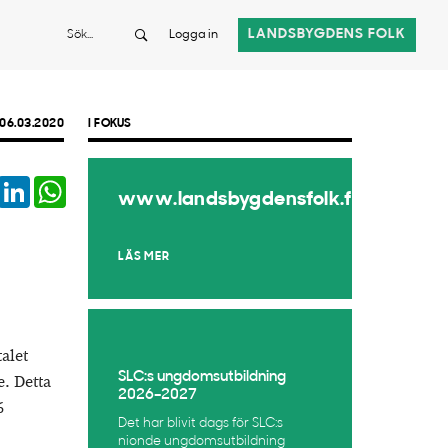
Sök
LANDSBYGDENS FOLK
Logga in
06.03.2020
I FOKUS
book
Twitter
LinkedIn
WhatsApp
www.landsbygdensfolk.fi
LÄS MER
talet
SLC:s ungdomsutbildning
e. Detta
2026–2027
6
Det har blivit dags för SLC:s
nionde ungdomsutbildning