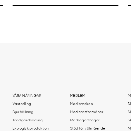
VÅRA NÄRINGAR
MEDLEM
M
Växtodling
Medlemskap
S
Djurhållning
Medlemsförmåner
S
Trädgårdsodling
Markägarfrågor
S
Ekologisk produktion
Stöd för välmående
M