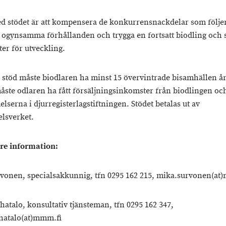
d stödet är att kompensera de konkurrensnackdelar som följe
 ogynsamma förhållanden och trygga en fortsatt biodling och 
ter för utveckling.
få stöd måste biodlaren ha minst 15 övervintrade bisamhällen år
åste odlaren ha fått försäljningsinkomster från biodlingen och
serna i djurregisterlagstiftningen. Stödet betalas ut av
lsverket.
are information:
vonen, specialsakkunnig, tfn 0295 162 215, mika.survonen(at
hatalo, konsultativ tjänsteman, tfn 0295 162 347,
hatalo(at)mmm.fi