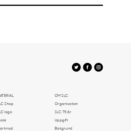
ATERIAL
OM SLC
LC Shop
Organisation
LC logo
SLC 75 år
kola
Uppgift
arknad
Bakgrund