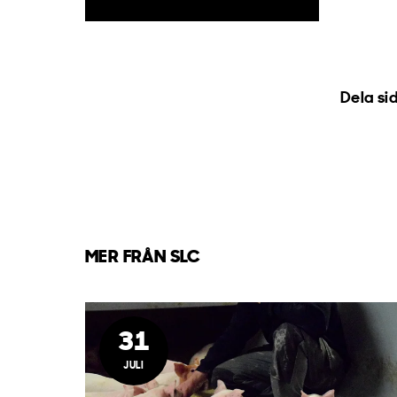
Dela si
MER FRÅN SLC
31
JULI