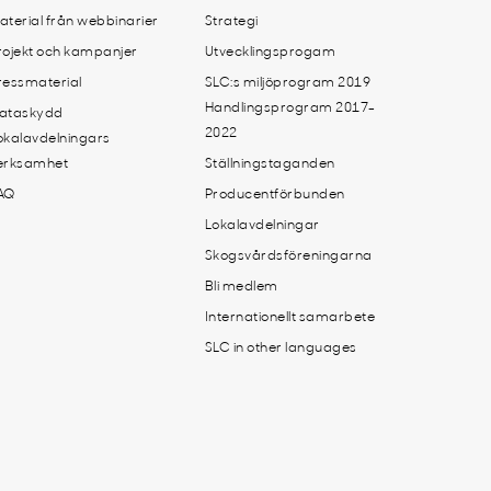
aterial från webbinarier
Strategi
rojekt och kampanjer
Utvecklingsprogam
ressmaterial
SLC:s miljöprogram 2019
Handlingsprogram 2017-
ataskydd
2022
okalavdelningars
erksamhet
Ställningstaganden
AQ
Producentförbunden
Lokalavdelningar
Skogsvårdsföreningarna
Bli medlem
Internationellt samarbete
SLC in other languages