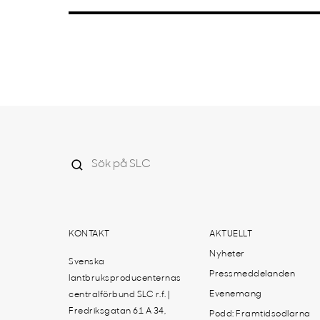
KONTAKT
AKTUELLT
Nyheter
Svenska
Pressmeddelanden
lantbruksproducenternas
Evenemang
centralförbund SLC r.f. |
Fredriksgatan 61 A 34,
Podd: Framtidsodlarna