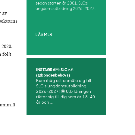
sedan starten år 2001. SLC:s
ungdomsutbildning 2026–2027...
r av
sektorns
LÄS MER
 2020.
 följt
INSTAGRAM: SLC r.f.
(@bondenbehovs)
Kom ihåg att anmäla dig till
SLC:s ungdomsutbildning
2026-2027! 🤩 Utbildningen
riktar sig till dig som är 18–40
år och ...
)mmm.fi