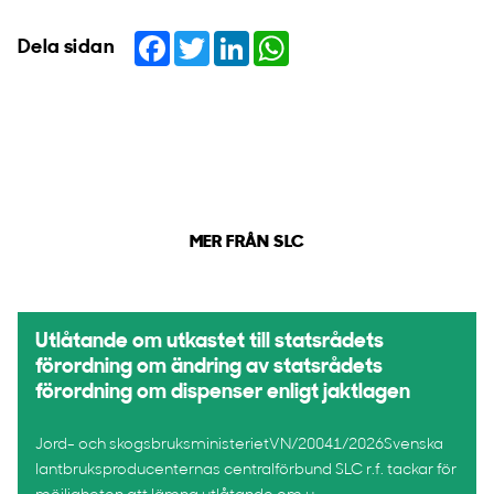
Facebook
Twitter
LinkedIn
WhatsApp
Dela sidan
MER FRÅN SLC
Utlåtande om utkastet till statsrådets
förordning om ändring av statsrådets
förordning om dispenser enligt jaktlagen
Jord- och skogsbruksministerietVN/20041/2026Svenska
lantbruksproducenternas centralförbund SLC r.f. tackar för