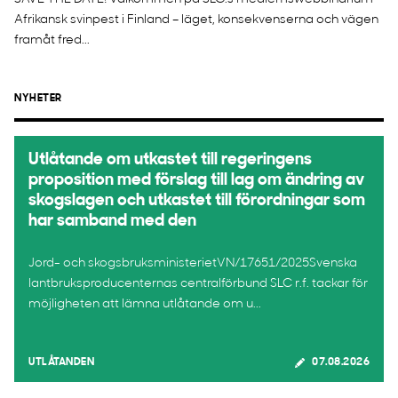
Afrikansk svinpest i Finland – läget, konsekvenserna och vägen
framåt fred...
NYHETER
Utlåtande om utkastet till regeringens
proposition med förslag till lag om ändring av
skogslagen och utkastet till förordningar som
har samband med den
Jord- och skogsbruksministerietVN/17651/2025Svenska
lantbruksproducenternas centralförbund SLC r.f. tackar för
möjligheten att lämna utlåtande om u...
UTLÅTANDEN
07.08.2026