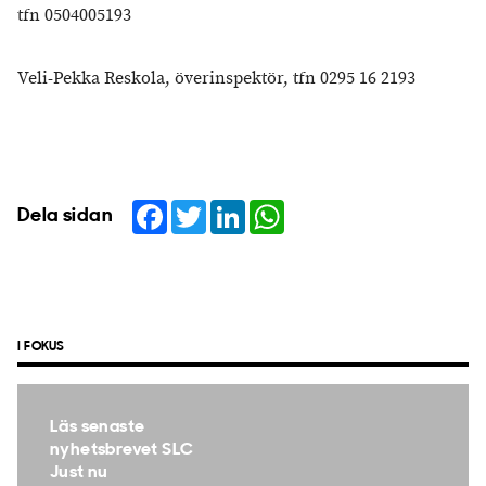
tfn 0504005193
Veli-Pekka Reskola, överinspektör, tfn 0295 16 2193
Facebook
Twitter
LinkedIn
WhatsApp
Dela sidan
I FOKUS
Läs senaste
nyhetsbrevet SLC
Just nu