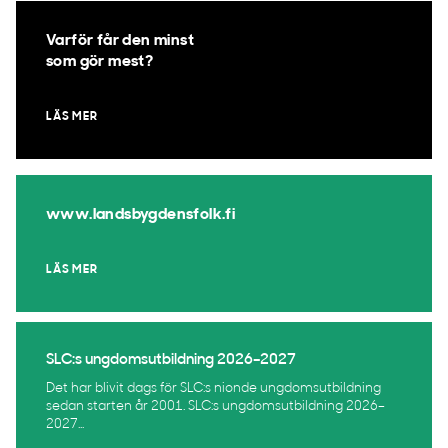
Varför får den minst
som gör mest?
LÄS MER
www.landsbygdensfolk.fi
LÄS MER
SLC:s ungdomsutbildning 2026–2027
Det har blivit dags för SLC:s nionde ungdomsutbildning
sedan starten år 2001. SLC:s ungdomsutbildning 2026–
2027...