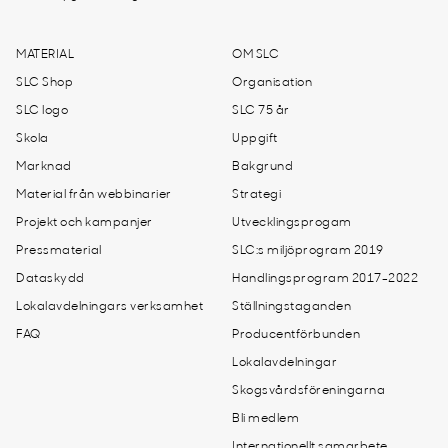
MATERIAL
OM SLC
SLC Shop
Organisation
SLC logo
SLC 75 år
Skola
Uppgift
Marknad
Bakgrund
Material från webbinarier
Strategi
Projekt och kampanjer
Utvecklingsprogam
Pressmaterial
SLC:s miljöprogram 2019
Dataskydd
Handlingsprogram 2017-2022
Lokalavdelningars verksamhet
Ställningstaganden
FAQ
Producentförbunden
Lokalavdelningar
Skogsvårdsföreningarna
Bli medlem
Internationellt samarbete