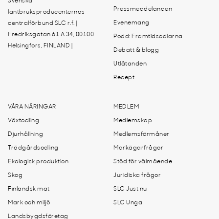
Svenska
Pressmeddelanden
lantbruksproducenternas
Evenemang
centralförbund SLC r.f. |
Fredriksgatan 61 A 34, 00100
Podd: Framtidsodlarna
Helsingfors, FINLAND |
Debatt & blogg
Utlåtanden
Recept
VÅRA NÄRINGAR
MEDLEM
Växtodling
Medlemskap
Djurhållning
Medlemsförmåner
Trädgårdsodling
Markägarfrågor
Ekologisk produktion
Stöd för välmående
Skog
Juridiska frågor
Finländsk mat
SLC Just nu
Mark och miljö
SLC Unga
Landsbygdsföretag