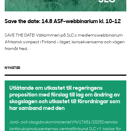
Save the date: 14.8 ASF-webbinarium kl. 10-12
SAVE THE DATE! Välkommen på SLC:s medlemswebbinarium
Afrikansk svinpest i Finland – läget, konsekvenserna och vägen
framåt fred...
NYHETER
Utlåtande om utkastet till regeringens
proposition med förslag till lag om ändring av
skogslagen och utkastet till förordningar som
har samband med den
Jord- och skogsbruksministerietVN/17651/2025Svenska
lantbruksproducenternas centralförbund SLC r.f. tackar för