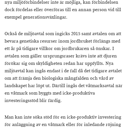
nya miljöförbindelser inte är möjliga, kan förbindelsen
dock fördelas eller överföras till en annan person vid till
exempel generationsväxlingar.
Också de miljöavtal som ingicks 2015 samt avtalen om att
bevara genetiska resurser inom jordbruket förlängs med
ett år på tidigare villkor om jordbrukaren så önskar. I
avtalen som gäller ursprungsraser krävs inte att djuren
förökar sig om skyldigheten redan har uppfyllts. Nya
miljöavtal kan ingås endast i de fall då det tidigare avtalet
om att främja den biologiska mångfalden och vård av
landskapet har löpt ut. Därtill ingås det våtmarksavtal när
en våtmark som byggts med icke-produktiva
investeringsstöd blir färdig.
Man kan inte söka stöd för en icke-produktiv investering
för anläggning av en våtmark eller för inledande röjning