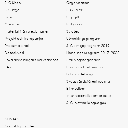
SLC Shop
Organisation
SLC logo
SLC 75 år
Skola
Uppgift
Marknad
Bakgrund
Material från webbinarier
Strategi
Projekt och kampanjer
Utvecklingsprogam
Pressmaterial
SLC:s miljöprogram 2019
Dataskydd
Handlingsprogram 2017-2022
Lokalavdelningars verksamhet
Ställningstaganden
FAQ
Producentförbunden
Lokalavdelningar
Skogsvårdsföreningarna
Bli medlem
Internationellt samarbete
SLC in other languages
KONTAKT
Kontaktuppgifter