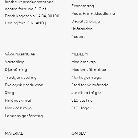
lantbruksproducenternas
Evenemang
centralförbund SLC r.f. |
Podd: Framtidsodlarna
Fredriksgatan 61 A 34, 00100
Debatt & blogg
Helsingfors, FINLAND |
Utlåtanden
Recept
VÅRA NÄRINGAR
MEDLEM
Växtodling
Medlemskap
Djurhållning
Medlemsförmåner
Trädgårdsodling
Markägarfrågor
Ekologisk produktion
Stöd för välmående
Skog
Juridiska frågor
Finländsk mat
SLC Just nu
Mark och miljö
SLC Unga
Landsbygdsföretag
MATERIAL
OM SLC