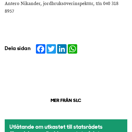
Antero Nikander, jordbruksöverinspektör, tfn 040 318
8957
Facebook
Twitter
LinkedIn
WhatsApp
Dela sidan
MER FRÅN SLC
Utlåtande om utkastet till statsrådets