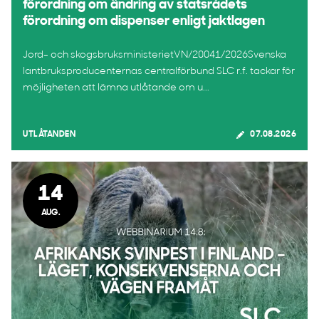
förordning om ändring av statsrådets
förordning om dispenser enligt jaktlagen
Jord- och skogsbruksministerietVN/20041/2026Svenska
lantbruksproducenternas centralförbund SLC r.f. tackar för
möjligheten att lämna utlåtande om u...
UTLÅTANDEN
07.08.2026
14
AUG.