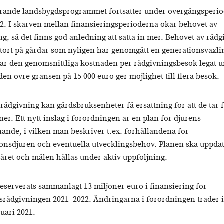
rande landsbygdsprogrammet fortsätter under övergångsperi
2. I skarven mellan finansieringsperioderna ökar behovet av
g, så det finns god anledning att sätta in mer. Behovet av rådg
 stort på gårdar som nyligen har genomgått en generationsväxli
 har den genomsnittliga kostnaden per rådgivningsbesök legat 
den övre gränsen på 15 000 euro ger möjlighet till flera besök.
rådgivning kan gårdsbruksenheter få ersättning för att de tar 
ner. Ett nytt inslag i förordningen är en plan för djurens
nande, i vilken man beskriver t.ex. förhållandena för
onsdjuren och eventuella utvecklingsbehov. Planen ska uppda
året och målen hållas under aktiv uppföljning.
reserverats sammanlagt 13 miljoner euro i finansiering för
srådgivningen 2021–2022. Ändringarna i förordningen träder i
uari 2021.