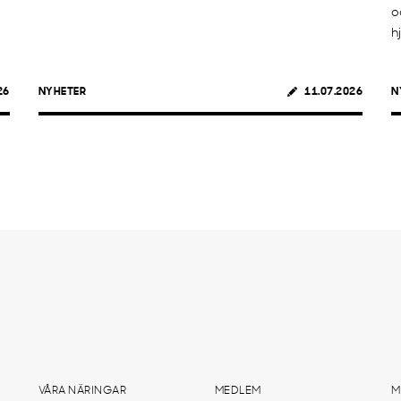
o
h
26
NYHETER
11.07.2026
N
VÅRA NÄRINGAR
MEDLEM
M