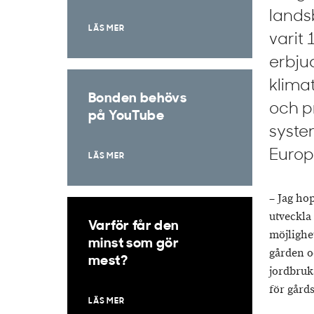
lands
LÄS MER
varit
erbju
klima
Bonden behövs
och p
på YouTube
syste
Europ
LÄS MER
– Jag ho
utveckla
Varför får den
möjlighe
minst som gör
gården o
mest?
jordbruk
för gård
LÄS MER