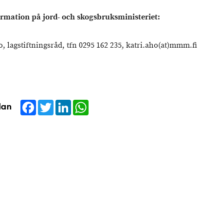
rmation på jord- och skogsbruksministeriet:
, lagstiftningsråd, tfn 0295 162 235, katri.aho(at)mmm.fi
Facebook
Twitter
LinkedIn
WhatsApp
dan