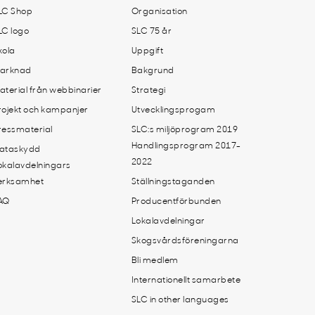
LC Shop
Organisation
LC logo
SLC 75 år
kola
Uppgift
arknad
Bakgrund
aterial från webbinarier
Strategi
rojekt och kampanjer
Utvecklingsprogam
ressmaterial
SLC:s miljöprogram 2019
Handlingsprogram 2017-
ataskydd
2022
okalavdelningars
erksamhet
Ställningstaganden
AQ
Producentförbunden
Lokalavdelningar
Skogsvårdsföreningarna
Bli medlem
Internationellt samarbete
SLC in other languages