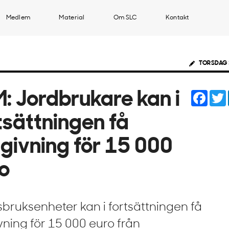
Medlem
Material
Om SLC
Kontakt
TORSDAG 
Face
: Jordbrukare kan i
tsättningen få
givning för 15 000
o
bruksenheter kan i fortsättningen få
vning för 15 000 euro från