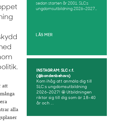
sedan starten år 2001. SLC:s
oppet
ungdomsutbildning 2026–2027...
ning
LÄS MER
nskydd
 med
inom
itik.
INSTAGRAM: SLC r.f.
(@bondenbehovs)
Kom ihåg att anmäla dig till
 att
SLC:s ungdomsutbildning
2026-2027! 🤩 Utbildningen
r många
riktar sig till dig som är 18–40
sera
år och ...
rar alla
gsplaner