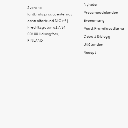
Nyheter
Svenska
Pressmeddelanden
lantbruksproducenternas
Evenemang
centralförbund SLC r.f. |
Fredriksgatan 61 A 34,
Podd: Framtidsodlarna
00100 Helsingfors,
Debatt & blogg
FINLAND |
Utlåtanden
Recept