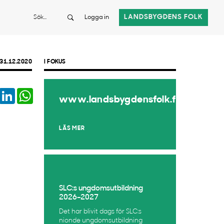
Sök
LANDSBYGDENS FOLK
Logga in
31.12.2020
I FOKUS
book
Twitter
LinkedIn
WhatsApp
www.landsbygdensfolk.fi
LÄS MER
SLC:s ungdomsutbildning
2026–2027
Det har blivit dags för SLC:s
nionde ungdomsutbildning