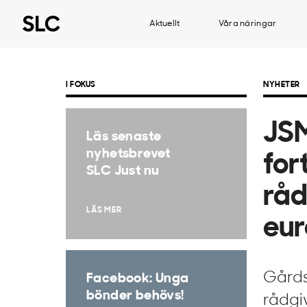
Aktuellt
Våra näringar
I FOKUS
NYHETER
JSM
Läs senaste
nyhetsbrevet
for
SLC Just nu
råd
LÄS MER
eur
Gårds
Facebook: Unga
bönder behövs!
rådgi