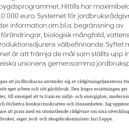
bygdsprogrammet. Hittills har maximibel
 10 000 euro. Systemet för jordbruksrådgiv
der information om bl.a. begränsning av
tförändringar, biologisk mångfald, vatte
roduktionsdjurens välbefinnande. Syftet
met är att främja de mål som ställts upp 
eiska unionens gemensamma jordbrukspol
ppas att jordbrukarna använder sig av rådgivningstjänsterna för
 sitt eget arbete och sitt gårdsbruk. Den högre ersättningen ge
ter, till exempel att ta fram en miljö- och energiplan, moderni
ch förbättra konkurrenskraften och lönsamheten. Jag uppmunt
are att prata med en utomstående rådgivare om sina utvecklin
sbruket, säger jord- och skogsbruksminister Jari Leppä.