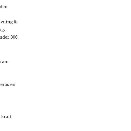
oden
ivning är
ng.
under 300
fram
teras en
 kraft