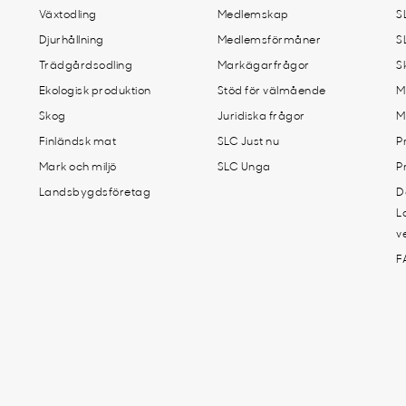
Växtodling
Medlemskap
S
Djurhållning
Medlemsförmåner
S
Trädgårdsodling
Markägarfrågor
S
Ekologisk produktion
Stöd för välmående
M
Skog
Juridiska frågor
M
Finländsk mat
SLC Just nu
P
Mark och miljö
SLC Unga
P
Landsbygdsföretag
D
L
v
F