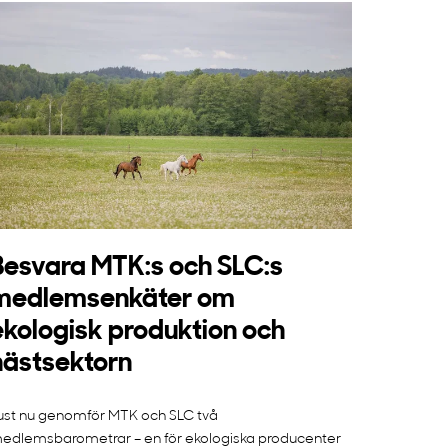
Besvara MTK:s och SLC:s
medlemsenkäter om
ekologisk produktion och
hästsektorn
ust nu genomför MTK och SLC två
edlemsbarometrar – en för ekologiska producenter