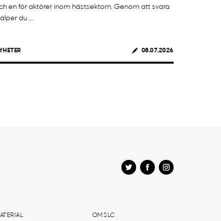
ch en för aktörer inom hästsektorn. Genom att svara
jälper du ...
YHETER
08.07.2026
ATERIAL
OM SLC