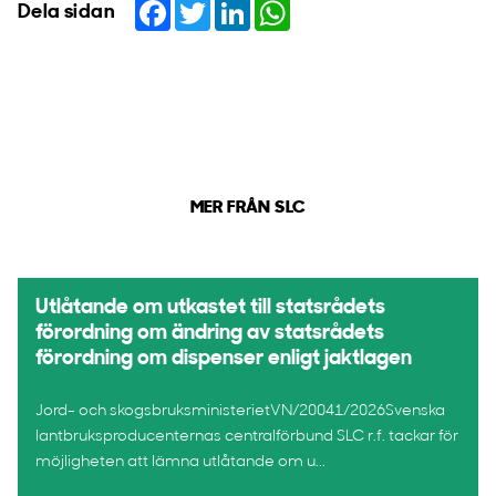
Facebook
Twitter
LinkedIn
WhatsApp
Dela sidan
MER FRÅN SLC
Utlåtande om utkastet till statsrådets
förordning om ändring av statsrådets
förordning om dispenser enligt jaktlagen
Jord- och skogsbruksministerietVN/20041/2026Svenska
lantbruksproducenternas centralförbund SLC r.f. tackar för
möjligheten att lämna utlåtande om u...