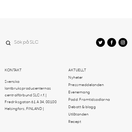
KONTAKT
AKTUELLT
Nyheter
Svenska
Pressmeddelanden
lantbruksproducenternas
Evenemang
centralförbund SLC r.f. |
Podd: Framtidsodlarna
Fredriksgatan 61 A 34, 00100
Debatt & blogg
Helsingfors, FINLAND |
Utlåtanden
Recept