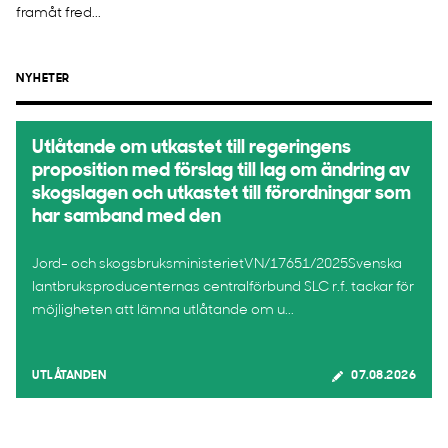
framåt fred...
NYHETER
Utlåtande om utkastet till regeringens
proposition med förslag till lag om ändring av
skogslagen och utkastet till förordningar som
har samband med den
Jord- och skogsbruksministerietVN/17651/2025Svenska
lantbruksproducenternas centralförbund SLC r.f. tackar för
möjligheten att lämna utlåtande om u...
UTLÅTANDEN
07.08.2026