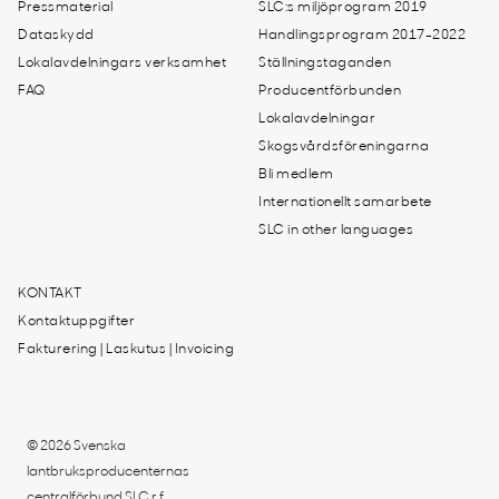
Pressmaterial
SLC:s miljöprogram 2019
Dataskydd
Handlingsprogram 2017-2022
Lokalavdelningars verksamhet
Ställningstaganden
FAQ
Producentförbunden
Lokalavdelningar
Skogsvårdsföreningarna
Bli medlem
Internationellt samarbete
SLC in other languages
KONTAKT
Kontaktuppgifter
Fakturering | Laskutus | Invoicing
© 2026 Svenska
lantbruksproducenternas
centralförbund SLC r.f