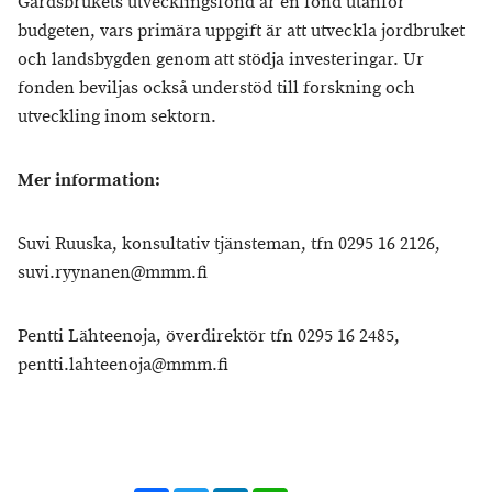
Gårdsbrukets utvecklingsfond är en fond utanför
budgeten, vars primära uppgift är att utveckla jordbruket
och landsbygden genom att stödja investeringar. Ur
fonden beviljas också understöd till forskning och
utveckling inom sektorn.
Mer information:
Suvi Ruuska, konsultativ tjänsteman, tfn 0295 16 2126,
suvi.ryynanen@mmm.fi
Pentti Lähteenoja, överdirektör tfn 0295 16 2485,
pentti.lahteenoja@mmm.fi