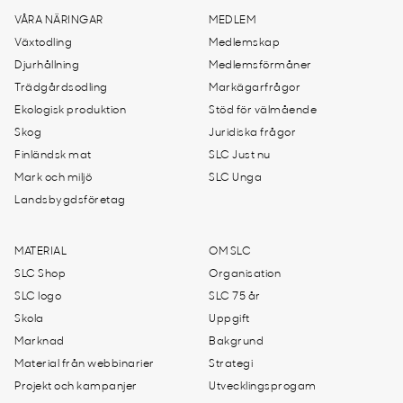
VÅRA NÄRINGAR
MEDLEM
Växtodling
Medlemskap
Djurhållning
Medlemsförmåner
Trädgårdsodling
Markägarfrågor
Ekologisk produktion
Stöd för välmående
Skog
Juridiska frågor
Finländsk mat
SLC Just nu
Mark och miljö
SLC Unga
Landsbygdsföretag
MATERIAL
OM SLC
SLC Shop
Organisation
SLC logo
SLC 75 år
Skola
Uppgift
Marknad
Bakgrund
Material från webbinarier
Strategi
Projekt och kampanjer
Utvecklingsprogam