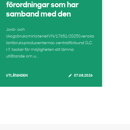
förordningar som har
samband med den
Jord- och
skogsbruksministerietVN/17651/2025Svenska
lantbruksproducenternas centralförbund SLC
r.f. tackar för möjligheten att lämna
utlåtande om u...
UTLÅTANDEN
07.08.2026