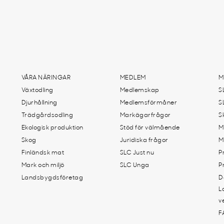
VÅRA NÄRINGAR
MEDLEM
M
Växtodling
Medlemskap
S
Djurhållning
Medlemsförmåner
S
Trädgårdsodling
Markägarfrågor
S
Ekologisk produktion
Stöd för välmående
M
Skog
Juridiska frågor
M
Finländsk mat
SLC Just nu
P
Mark och miljö
SLC Unga
P
Landsbygdsföretag
D
L
v
F