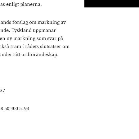
as enligt planerna.
klands förslag om märkning av
nande. Tyskland uppmanar
 en ny märkning som svar på
kså fram i rådets slutsatser om
under sitt ordförandeskap.
337
8 50 400 5193