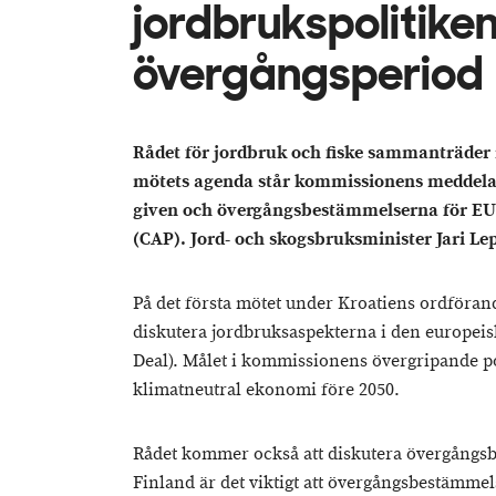
jordbrukspolitike
övergångsperiod
Rådet för jordbruk och fiske sammanträder i
mötets agenda står kommissionens meddela
given och övergångsbestämmelserna för E
(CAP). Jord- och skogsbruksminister Jari Le
På det första mötet under Kroatiens ordföra
diskutera jordbruksaspekterna i den europei
Deal). Målet i kommissionens övergripande pol
klimatneutral ekonomi före 2050.
Rådet kommer också att diskutera övergångsb
Finland är det viktigt att övergångsbestämme