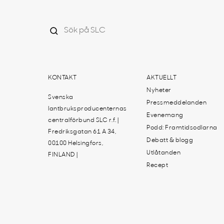
KONTAKT
AKTUELLT
Nyheter
Svenska
Pressmeddelanden
lantbruksproducenternas
Evenemang
centralförbund SLC r.f. |
Podd: Framtidsodlarna
Fredriksgatan 61 A 34,
Debatt & blogg
00100 Helsingfors,
Utlåtanden
FINLAND |
Recept