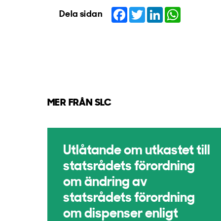
Facebook
Twitter
LinkedIn
WhatsApp
Dela sidan
MER FRÅN SLC
Utlåtande om utkastet till
statsrådets förordning
om ändring av
statsrådets förordning
om dispenser enligt