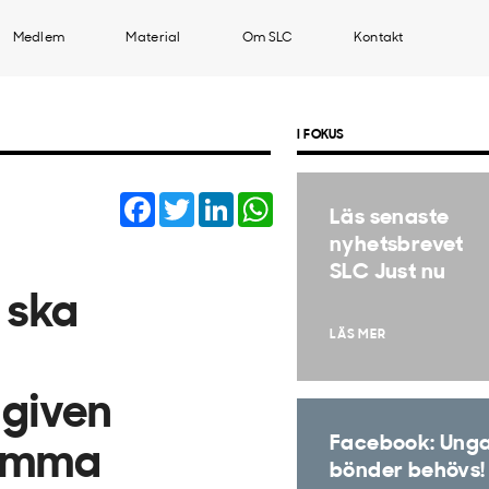
Medlem
Material
Om SLC
Kontakt
I FOKUS
Facebook
Twitter
LinkedIn
WhatsApp
Läs senaste
nyhetsbrevet
SLC Just nu
 ska
LÄS MER
 given
Facebook: Ung
amma
bönder behövs!