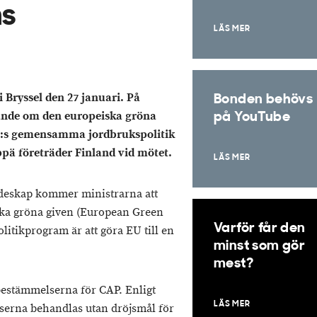
ns
LÄS MER
 Bryssel den 27 januari. På
Bonden behövs
nde om den europeiska gröna
på YouTube
U:s gemensamma jordbrukspolitik
ppä företräder Finland vid mötet.
LÄS MER
ndeskap kommer ministrarna att
ska gröna given (European Green
Varför får den
itikprogram är att göra EU till en
minst som gör
mest?
estämmelserna för CAP. Enligt
LÄS MER
lserna behandlas utan dröjsmål för