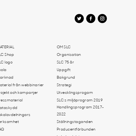
ATERIAL
OM SLC
LC Shop
Organisation
LC logo
SLC 75 år
kola
Uppgift
arknad
Bakgrund
aterial från webbinarier
Strategi
rojekt och kampanjer
Utvecklingsprogam
ressmaterial
SLC:s miljöprogram 2019
Handlingsprogram 2017-
ataskydd
2022
okalavdelningars
erksamhet
Ställningstaganden
AQ
Producentförbunden