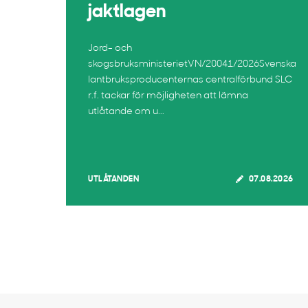
jaktlagen
Jord- och
skogsbruksministerietVN/20041/2026Svenska
lantbruksproducenternas centralförbund SLC
r.f. tackar för möjligheten att lämna
utlåtande om u...
UTLÅTANDEN
07.08.2026